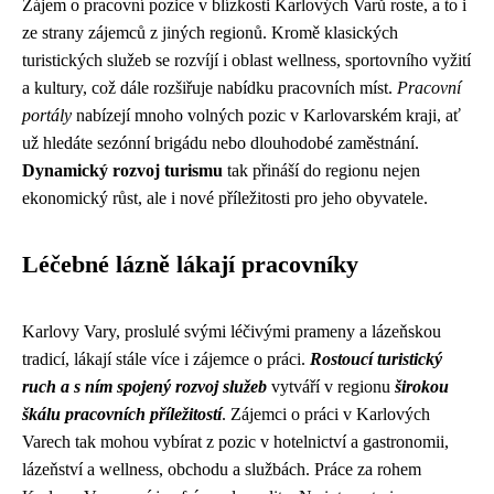
Zájem o pracovní pozice v blízkosti Karlových Varů roste, a to i
ze strany zájemců z jiných regionů. Kromě klasických
turistických služeb se rozvíjí i oblast wellness, sportovního vyžití
a kultury, což dále rozšiřuje nabídku pracovních míst.
Pracovní
portály
nabízejí mnoho volných pozic v Karlovarském kraji, ať
už hledáte sezónní brigádu nebo dlouhodobé zaměstnání.
Dynamický rozvoj turismu
tak přináší do regionu nejen
ekonomický růst, ale i nové příležitosti pro jeho obyvatele.
Léčebné lázně lákají pracovníky
Karlovy Vary, proslulé svými léčivými prameny a lázeňskou
tradicí, lákají stále více i zájemce o práci.
Rostoucí turistický
ruch a s ním spojený rozvoj služeb
vytváří v regionu
širokou
škálu pracovních příležitostí
. Zájemci o práci v Karlových
Varech tak mohou vybírat z pozic v hotelnictví a gastronomii,
lázeňství a wellness, obchodu a službách. Práce za rohem