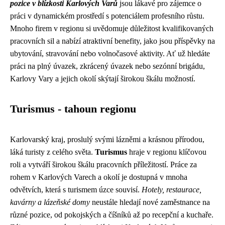
pozice v blízkosti Karlových Varů
jsou lákavé pro zájemce o
práci v dynamickém prostředí s potenciálem profesního růstu.
Mnoho firem v regionu si uvědomuje důležitost kvalifikovaných
pracovních sil a nabízí atraktivní benefity, jako jsou příspěvky na
ubytování, stravování nebo volnočasové aktivity. Ať už hledáte
práci na plný úvazek, zkrácený úvazek nebo sezónní brigádu,
Karlovy Vary a jejich okolí skýtají širokou škálu možností.
Turismus - tahoun regionu
Karlovarský kraj, proslulý svými lázněmi a krásnou přírodou,
láká turisty z celého světa.
Turismus
hraje v regionu klíčovou
roli a vytváří širokou škálu pracovních příležitostí. Práce za
rohem v Karlových Varech a okolí je dostupná v mnoha
odvětvích, která s turismem úzce souvisí.
Hotely, restaurace,
kavárny a lázeňské domy
neustále hledají nové zaměstnance na
různé pozice, od pokojských a číšníků až po recepční a kuchaře.