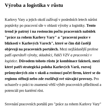
Výroba a logistika v růstu
Karlovy Vary a jejich okolí zažívají v posledních letech nárůst
poptávky po pracovní síle v oblasti výroby a logistiky.
Tento
trend je patrný i na rostoucím počtu pracovních nabídek
"práce za rohem Karlovy Vary" a "pracovní pozice v
blízkosti v Karlových Varech", které se čím dál častěji
objevují na pracovních portálech.
Mezi nejžádanější profese
patří
operátoři výroby, skladníci, řidiči VZV a pracovníci v
logistice
.
Důvodem tohoto růstu je kombinace faktorů, mezi
které patří strategická poloha Karlových Varů, rozvoj
průmyslových zón v okolí a rostoucí počet firem, které se do
regionu stěhují nebo zde rozšiřují své stávající provozy.
Pro
uchazeče o práci to znamená větší výběr pracovních příležitostí a
potenciál pro kariérní růst.
Srovnání pracovních portálů pro "práce za rohem Karlovy Vary"