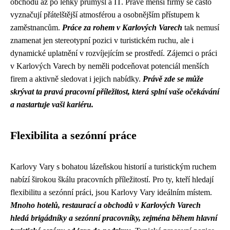
obchodu až po lehký průmysl a IT. Právě menší firmy se často
vyznačují přátelštější atmosférou a osobnějším přístupem k
zaměstnancům.
Práce za rohem v Karlových Varech
tak nemusí
znamenat jen stereotypní pozici v turistickém ruchu, ale i
dynamické uplatnění v rozvíjejícím se prostředí. Zájemci o práci
v Karlových Varech by neměli podceňovat potenciál menších
firem a aktivně sledovat i jejich nabídky.
Právě zde se může
skrývat ta pravá pracovní příležitost, která splní vaše očekávání
a nastartuje vaši kariéru.
Flexibilita a sezónní práce
Karlovy Vary s bohatou lázeňskou historií a turistickým ruchem
nabízí širokou škálu pracovních příležitostí. Pro ty, kteří hledají
flexibilitu a sezónní práci, jsou Karlovy Vary ideálním místem.
Mnoho hotelů, restaurací a obchodů v Karlových Varech
hledá brigádníky a sezónní pracovníky, zejména během hlavní