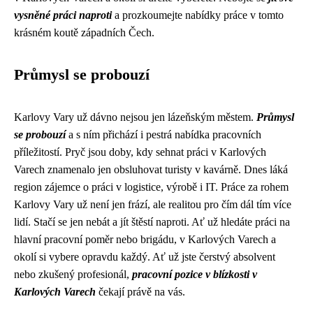
vysněné práci naproti
a prozkoumejte nabídky práce v tomto
krásném koutě západních Čech.
Průmysl se probouzí
Karlovy Vary už dávno nejsou jen lázeňským městem.
Průmysl
se probouzí
a s ním přichází i pestrá nabídka pracovních
příležitostí. Pryč jsou doby, kdy sehnat práci v Karlových
Varech znamenalo jen obsluhovat turisty v kavárně. Dnes láká
region zájemce o práci v logistice, výrobě i IT. Práce za rohem
Karlovy Vary už není jen frází, ale realitou pro čím dál tím více
lidí. Stačí se jen nebát a jít štěstí naproti. Ať už hledáte práci na
hlavní pracovní poměr nebo brigádu, v Karlových Varech a
okolí si vybere opravdu každý. Ať už jste čerstvý absolvent
nebo zkušený profesionál,
pracovní pozice v blízkosti v
Karlových Varech
čekají právě na vás.