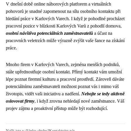
V dnešní době online náborových platforem a virtuálních
pohovorů je snadné zapomenout na sílu osobního kontaktu při
hledání práce v Karlových Varech. I když je pohodlné procházet
pracovní pozice v blízkosti Karlových Varů z pohodlí domova,
osobní návštěva potenciálních zaměstnavatelů
a účast na
pracovních veletrzích může výrazně zvýšit vaše šance na získání
práce.
Mnoho firem v Karlových Varech, zejména menších podniků,
stále upřednostňuje osobní kontakt. Přímý kontakt vám umožní
lépe poznat firemní kulturu a pracovní prostředí. Zároveň dáváte
potenciálnímu zaměstnavateli možnost poznat vás i mimo váš
životopis, vidět vaši iniciativu a nadšení.
Nebojte se tedy aktivně
oslovovat firmy
, i když zrovna nehledají nové zaměstnance. Váš
projev zájmu a proaktivní přístup může být rozhodující.
Našli jste v článku chybu?
Kontaktujte nás