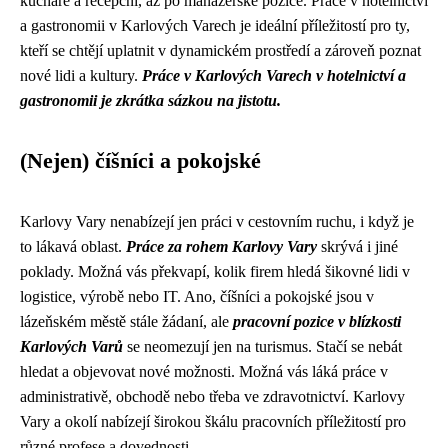
kuchaře a recepční, až po manažerské pozice. Práce v hotelnictví
a gastronomii v Karlových Varech je ideální příležitostí pro ty,
kteří se chtějí uplatnit v dynamickém prostředí a zároveň poznat
nové lidi a kultury.
Práce v Karlových Varech v hotelnictví a
gastronomii je zkrátka sázkou na jistotu.
(Nejen) číšníci a pokojské
Karlovy Vary nenabízejí jen práci v cestovním ruchu, i když je
to lákavá oblast.
Práce za rohem Karlovy Vary
skrývá i jiné
poklady. Možná vás překvapí, kolik firem hledá šikovné lidi v
logistice, výrobě nebo IT. Ano, číšníci a pokojské jsou v
lázeňském městě stále žádaní, ale
pracovní pozice v blízkosti
Karlových Varů
se neomezují jen na turismus. Stačí se nebát
hledat a objevovat nové možnosti. Možná vás láká práce v
administrativě, obchodě nebo třeba ve zdravotnictví. Karlovy
Vary a okolí nabízejí širokou škálu pracovních příležitostí pro
různé profese a dovednosti.