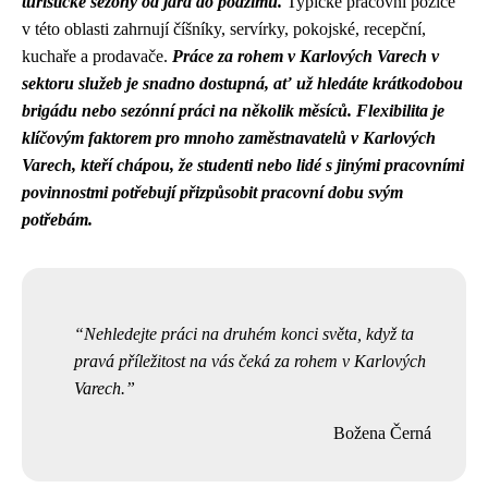
turistické sezóny od jara do podzimu.
Typické pracovní pozice
v této oblasti zahrnují číšníky, servírky, pokojské, recepční,
kuchaře a prodavače.
Práce za rohem v Karlových Varech v
sektoru služeb je snadno dostupná, ať už hledáte krátkodobou
brigádu nebo sezónní práci na několik měsíců.
Flexibilita je
klíčovým faktorem pro mnoho zaměstnavatelů v Karlových
Varech, kteří chápou, že studenti nebo lidé s jinými pracovními
povinnostmi potřebují přizpůsobit pracovní dobu svým
potřebám.
Nehledejte práci na druhém konci světa, když ta
pravá příležitost na vás čeká za rohem v Karlových
Varech.
Božena Černá