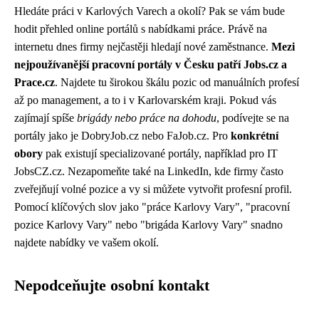
Hledáte práci v Karlových Varech a okolí? Pak se vám bude
hodit přehled online portálů s nabídkami práce. Právě na
internetu dnes firmy nejčastěji hledají nové zaměstnance.
Mezi
nejpoužívanější pracovní portály v Česku patří Jobs.cz a
Prace.cz
. Najdete tu širokou škálu pozic od manuálních profesí
až po management, a to i v Karlovarském kraji. Pokud vás
zajímají spíše
brigády nebo práce na dohodu
, podívejte se na
portály jako je DobryJob.cz nebo FaJob.cz. Pro
konkrétní
obory
pak existují specializované portály, například pro IT
JobsCZ.cz. Nezapomeňte také na LinkedIn, kde firmy často
zveřejňují volné pozice a vy si můžete vytvořit profesní profil.
Pomocí klíčových slov jako "práce Karlovy Vary", "pracovní
pozice Karlovy Vary" nebo "brigáda Karlovy Vary" snadno
najdete nabídky ve vašem okolí.
Nepodceňujte osobní kontakt