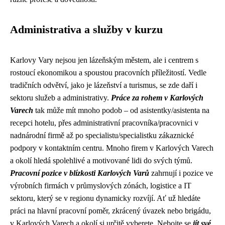
Administrativa a služby v kurzu
Karlovy Vary nejsou jen lázeňským městem, ale i centrem s
rostoucí ekonomikou a spoustou pracovních příležitostí. Vedle
tradičních odvětví, jako je lázeňství a turismus, se zde daří i
sektoru služeb a administrativy.
Práce za rohem v Karlových
Varech
tak může mít mnoho podob – od asistentky/asistenta na
recepci hotelu, přes administrativní pracovníka/pracovnici v
nadnárodní firmě až po specialistu/specialistku zákaznické
podpory v kontaktním centru. Mnoho firem v Karlových Varech
a okolí hledá spolehlivé a motivované lidi do svých týmů.
Pracovní pozice v blízkosti Karlových Varů
zahrnují i pozice ve
výrobních firmách v průmyslových zónách, logistice a IT
sektoru, který se v regionu dynamicky rozvíjí. Ať už hledáte
práci na hlavní pracovní poměr, zkrácený úvazek nebo brigádu,
v Karlových Varech a okolí si určitě vyberete. Nebojte se
jít své