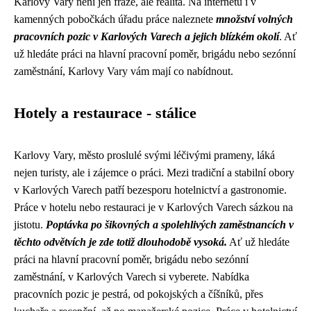
Karlovy Vary není jen fráze, ale realita. Na internetu i v
kamenných pobočkách úřadu práce naleznete
množství volných
pracovních pozic v Karlových Varech a jejich blízkém okolí
. Ať
už hledáte práci na hlavní pracovní poměr, brigádu nebo sezónní
zaměstnání, Karlovy Vary vám mají co nabídnout.
Hotely a restaurace - stálice
Karlovy Vary, město proslulé svými léčivými prameny, láká
nejen turisty, ale i zájemce o práci. Mezi tradiční a stabilní obory
v Karlových Varech patří bezesporu hotelnictví a gastronomie.
Práce v hotelu nebo restauraci je v Karlových Varech sázkou na
jistotu.
Poptávka po šikovných a spolehlivých zaměstnancích v
těchto odvětvích je zde totiž dlouhodobě vysoká.
Ať už hledáte
práci na hlavní pracovní poměr, brigádu nebo sezónní
zaměstnání, v Karlových Varech si vyberete. Nabídka
pracovních pozic je pestrá, od pokojských a číšníků, přes