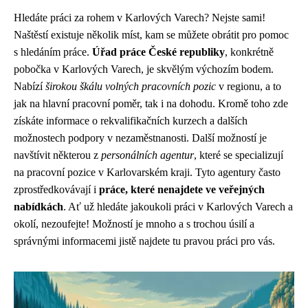
Hledáte práci za rohem v Karlových Varech? Nejste sami!
Naštěstí existuje několik míst, kam se můžete obrátit pro pomoc
s hledáním práce.
Úřad práce České republiky
, konkrétně
pobočka v Karlových Varech, je skvělým výchozím bodem.
Nabízí
širokou škálu volných pracovních pozic
v regionu, a to
jak na hlavní pracovní poměr, tak i na dohodu. Kromě toho zde
získáte informace o rekvalifikačních kurzech a dalších
možnostech podpory v nezaměstnanosti. Další možností je
navštívit některou z
personálních agentur
, které se specializují
na pracovní pozice v Karlovarském kraji. Tyto agentury často
zprostředkovávají i
práce, které nenajdete ve veřejných
nabídkách
. Ať už hledáte jakoukoli práci v Karlových Varech a
okolí, nezoufejte! Možností je mnoho a s trochou úsilí a
správnými informacemi jistě najdete tu pravou práci pro vás.