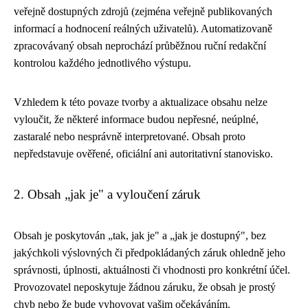
veřejně dostupných zdrojů (zejména veřejně publikovaných
informací a hodnocení reálných uživatelů). Automatizovaně
zpracovávaný obsah neprochází průběžnou ruční redakční
kontrolou každého jednotlivého výstupu.
Vzhledem k této povaze tvorby a aktualizace obsahu nelze
vyloučit, že některé informace budou nepřesné, neúplné,
zastaralé nebo nesprávně interpretované. Obsah proto
nepředstavuje ověřené, oficiální ani autoritativní stanovisko.
2. Obsah „jak je" a vyloučení záruk
Obsah je poskytován „tak, jak je" a „jak je dostupný", bez
jakýchkoli výslovných či předpokládaných záruk ohledně jeho
správnosti, úplnosti, aktuálnosti či vhodnosti pro konkrétní účel.
Provozovatel neposkytuje žádnou záruku, že obsah je prostý
chyb nebo že bude vyhovovat vašim očekáváním.