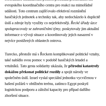
evropského koordinačního centra pro reakci na mimořádné
události. Toto centrum zajišťovalo efektivní rozmístění
hasičských jednotek a techniky tak, aby nedocházelo k duplicitě
úsilí a zdroje byly využity co nejefektivněji.
Řecké úřady úzce
spolupracovaly se zahraničními týmy
, poskytovaly jim aktuální
informace o vývoji situace a koordinovaly jejich nasazení v
nejvíce postižených oblastech ostrova.
Turecko, přestože má s Řeckem komplikované politické vztahy,
také nabídlo svou pomoc v podobě hasičských letadel a
vrtulníků. Tato gesta solidarity ukázala, že
přírodní katastrofy
dokážou překonat politické rozdíly
a spojit národy ve
společném úsilí. Izrael vyslal speciální jednotku vycvičenou v
hašení požárů v obtížném terénu, zatímco Egypt poskytl
logistickou podporu a záložní kapacity pro případ dalšího
zhoršení situace.