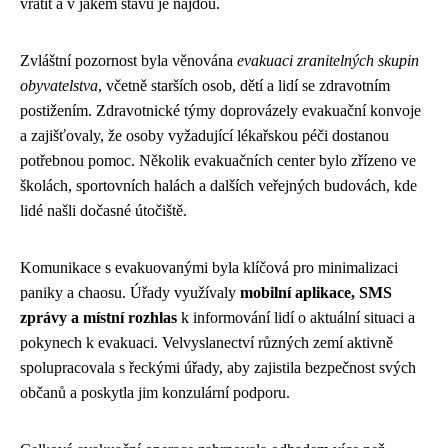
vrátit a v jakém stavu je najdou.
Zvláštní pozornost byla věnována
evakuaci zranitelných skupin
obyvatelstva
, včetně starších osob, dětí a lidí se zdravotním
postižením. Zdravotnické týmy doprovázely evakuační konvoje
a zajišťovaly, že osoby vyžadující lékařskou péči dostanou
potřebnou pomoc. Několik evakuačních center bylo zřízeno ve
školách, sportovních halách a dalších veřejných budovách, kde
lidé našli dočasné útočiště.
Komunikace s evakuovanými byla klíčová pro minimalizaci
paniky a chaosu. Úřady využívaly
mobilní aplikace, SMS
zprávy a místní rozhlas
k informování lidí o aktuální situaci a
pokynech k evakuaci. Velvyslanectví různých zemí aktivně
spolupracovala s řeckými úřady, aby zajistila bezpečnost svých
občanů a poskytla jim konzulární podporu.