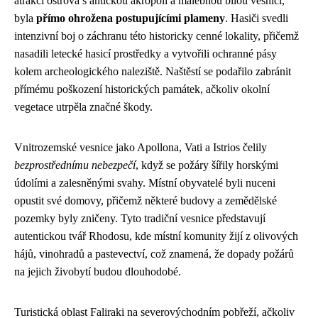
atrakcí ostrova s antickou akropolí a malebnou bílou vesnicí,
byla
přímo ohrožena postupujícími plameny
. Hasiči svedli
intenzivní boj o záchranu této historicky cenné lokality, přičemž
nasadili letecké hasicí prostředky a vytvořili ochranné pásy
kolem archeologického naleziště. Naštěstí se podařilo zabránit
přímému poškození historických památek, ačkoliv okolní
vegetace utrpěla značné škody.
Vnitrozemské vesnice jako Apollona, Vati a Istrios čelily
bezprostřednímu nebezpečí
, když se požáry šířily horskými
údolími a zalesněnými svahy. Místní obyvatelé byli nuceni
opustit své domovy, přičemž některé budovy a zemědělské
pozemky byly zničeny. Tyto tradiční vesnice představují
autentickou tvář Rhodosu, kde místní komunity žijí z olivových
hájů, vinohradů a pastevectví, což znamená, že dopady požárů
na jejich živobytí budou dlouhodobé.
Turistická oblast Faliraki na severovýchodním pobřeží, ačkoliv