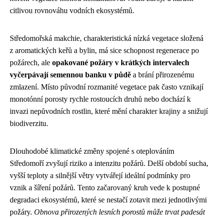
citlivou rovnováhu vodních ekosystémů.
Středomořská makchie, charakteristická nízká vegetace složená
z aromatických keřů a bylin, má sice schopnost regenerace po
požárech, ale
opakované požáry v krátkých intervalech
vyčerpávají semennou banku v půdě
a brání přirozenému
zmlazení. Místo původní rozmanité vegetace pak často vznikají
monotónní porosty rychle rostoucích druhů nebo dochází k
invazi nepůvodních rostlin, které mění charakter krajiny a snižují
biodiverzitu.
Dlouhodobé klimatické změny spojené s oteplováním
Středomoří zvyšují riziko a intenzitu požárů. Delší období sucha,
vyšší teploty a silnější větry vytvářejí ideální podmínky pro
vznik a šíření požárů. Tento začarovaný kruh vede k postupné
degradaci ekosystémů, které se nestačí zotavit mezi jednotlivými
požáry.
Obnova přirozených lesních porostů může trvat padesát