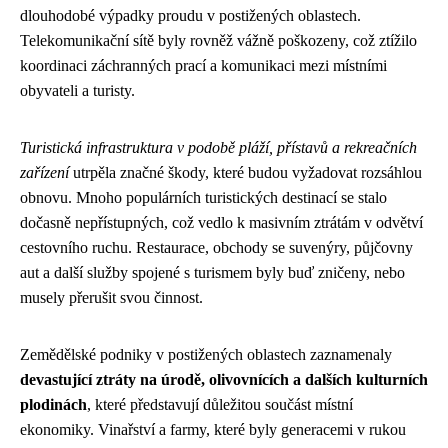
dlouhodobé výpadky proudu v postižených oblastech.
Telekomunikační sítě byly rovněž vážně poškozeny, což ztížilo
koordinaci záchranných prací a komunikaci mezi místními
obyvateli a turisty.
Turistická infrastruktura v podobě pláží, přístavů a rekreačních
zařízení
utrpěla značné škody, které budou vyžadovat rozsáhlou
obnovu. Mnoho populárních turistických destinací se stalo
dočasně nepřístupných, což vedlo k masivním ztrátám v odvětví
cestovního ruchu. Restaurace, obchody se suvenýry, půjčovny
aut a další služby spojené s turismem byly buď zničeny, nebo
musely přerušit svou činnost.
Zemědělské podniky v postižených oblastech zaznamenaly
devastující ztráty na úrodě, olivovnících a dalších kulturních
plodinách
, které představují důležitou součást místní
ekonomiky. Vinařství a farmy, které byly generacemi v rukou