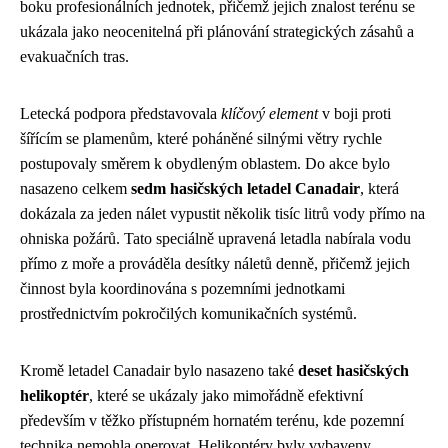
boku profesionálních jednotek, přičemž jejich znalost terénu se
ukázala jako neocenitelná při plánování strategických zásahů a
evakuačních tras.
Letecká podpora představovala
klíčový element
v boji proti
šířícím se plamenům, které poháněné silnými větry rychle
postupovaly směrem k obydleným oblastem. Do akce bylo
nasazeno celkem
sedm hasičských letadel Canadair
, která
dokázala za jeden nálet vypustit několik tisíc litrů vody přímo na
ohniska požárů. Tato speciálně upravená letadla nabírala vodu
přímo z moře a prováděla desítky náletů denně, přičemž jejich
činnost byla koordinována s pozemními jednotkami
prostřednictvím pokročilých komunikačních systémů.
Kromě letadel Canadair bylo nasazeno také
deset hasičských
helikoptér
, které se ukázaly jako mimořádně efektivní
především v těžko přístupném hornatém terénu, kde pozemní
technika nemohla operovat. Helikoptéry byly vybaveny