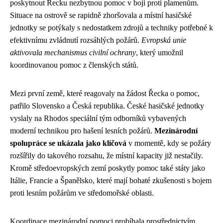
poskytnout Řecku nezbytnou pomoc v boji proti plamenům.
Situace na ostrově se rapidně zhoršovala a místní hasičské
jednotky se potýkaly s nedostatkem zdrojů a techniky potřebné k
efektivnímu zvládnutí rozsáhlých požárů.
Evropská unie
aktivovala mechanismus civilní ochrany
, který umožnil
koordinovanou pomoc z členských států.
Mezi první země, které reagovaly na žádost Řecka o pomoc,
patřilo Slovensko a Česká republika. České hasičské jednotky
vyslaly na Rhodos speciální tým odborníků vybavených
moderní technikou pro hašení lesních požárů.
Mezinárodní
spolupráce se ukázala jako klíčová
v momentě, kdy se požáry
rozšířily do takového rozsahu, že místní kapacity již nestačily.
Kromě středoevropských zemí poskytly pomoc také státy jako
Itálie, Francie a Španělsko, které mají bohaté zkušenosti s bojem
proti lesním požárům ve středomořské oblasti.
Koordinace mezinárodní pomoci probíhala prostřednictvím