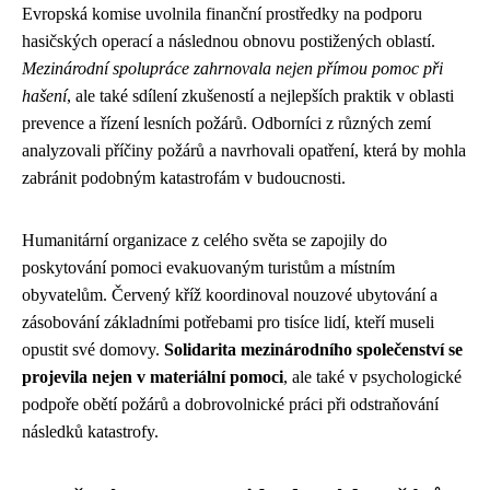
Evropská komise uvolnila finanční prostředky na podporu
hasičských operací a následnou obnovu postižených oblastí.
Mezinárodní spolupráce zahrnovala nejen přímou pomoc při
hašení
, ale také sdílení zkušeností a nejlepších praktik v oblasti
prevence a řízení lesních požárů. Odborníci z různých zemí
analyzovali příčiny požárů a navrhovali opatření, která by mohla
zabránit podobným katastrofám v budoucnosti.
Humanitární organizace z celého světa se zapojily do
poskytování pomoci evakuovaným turistům a místním
obyvatelům. Červený kříž koordinoval nouzové ubytování a
zásobování základními potřebami pro tisíce lidí, kteří museli
opustit své domovy.
Solidarita mezinárodního společenství se
projevila nejen v materiální pomoci
, ale také v psychologické
podpoře obětí požárů a dobrovolnické práci při odstraňování
následků katastrofy.