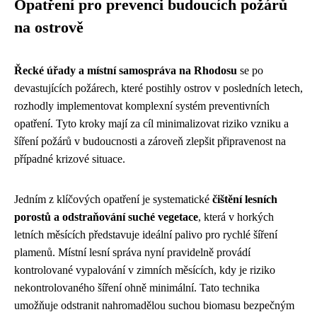
Opatření pro prevenci budoucích požárů
na ostrově
Řecké úřady a místní samospráva na Rhodosu
se po
devastujících požárech, které postihly ostrov v posledních letech,
rozhodly implementovat komplexní systém preventivních
opatření. Tyto kroky mají za cíl minimalizovat riziko vzniku a
šíření požárů v budoucnosti a zároveň zlepšit připravenost na
případné krizové situace.
Jedním z klíčových opatření je systematické
čištění lesních
porostů a odstraňování suché vegetace
, která v horkých
letních měsících představuje ideální palivo pro rychlé šíření
plamenů. Místní lesní správa nyní pravidelně provádí
kontrolované vypalování v zimních měsících, kdy je riziko
nekontrolovaného šíření ohně minimální. Tato technika
umožňuje odstranit nahromadělou suchou biomasu bezpečným