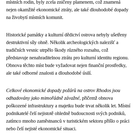
místních rodin, byly zcela zničeny plamenem, což znamená
nejen okamžité ekonomické ztráty, ale také dlouhodobé dopady
na živobytí místních komunit.
Historické památky a kulturní dědictví ostrova nebyly ušetřeny
destruktivní síly ohně. Několik archeologických nalezišť a
tradičních vesnic utrpělo škody různého rozsahu, což
představuje nenahraditelnou ztrátu pro kulturní identitu regionu.
Obnova těchto míst bude vyžadovat nejen finanční prostředky,
ale také odborné znalosti a dlouhodobé úsilí.
Celkové ekonomické dopady požárů na ostrov Rhodos jsou
odhadovány jako mimořádně závažné
, přičemž obnova
poškozené infrastruktury a majetku bude trvat několik let. Místní
podnikatelé čelí nejistotě ohledně budoucnosti svých podniků,
zatímco mnoho zaměstnanců v turistickém sektoru přišlo o práci
nebo čelí nejisté ekonomické situaci.