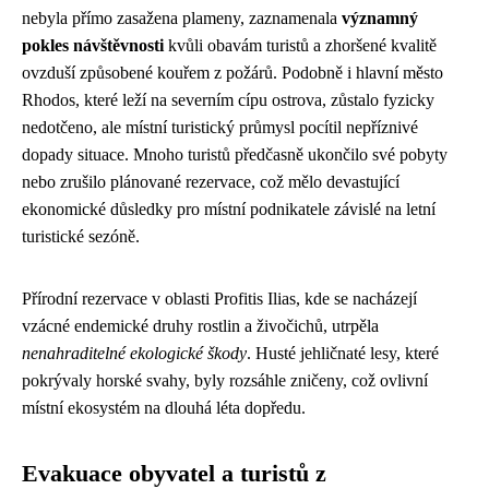
nebyla přímo zasažena plameny, zaznamenala
významný
pokles návštěvnosti
kvůli obavám turistů a zhoršené kvalitě
ovzduší způsobené kouřem z požárů. Podobně i hlavní město
Rhodos, které leží na severním cípu ostrova, zůstalo fyzicky
nedotčeno, ale místní turistický průmysl pocítil nepříznivé
dopady situace. Mnoho turistů předčasně ukončilo své pobyty
nebo zrušilo plánované rezervace, což mělo devastující
ekonomické důsledky pro místní podnikatele závislé na letní
turistické sezóně.
Přírodní rezervace v oblasti Profitis Ilias, kde se nacházejí
vzácné endemické druhy rostlin a živočichů, utrpěla
nenahraditelné ekologické škody
. Husté jehličnaté lesy, které
pokrývaly horské svahy, byly rozsáhle zničeny, což ovlivní
místní ekosystém na dlouhá léta dopředu.
Evakuace obyvatel a turistů z