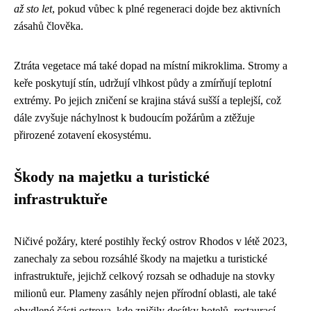
až sto let
, pokud vůbec k plné regeneraci dojde bez aktivních
zásahů člověka.
Ztráta vegetace má také dopad na místní mikroklima. Stromy a
keře poskytují stín, udržují vlhkost půdy a zmírňují teplotní
extrémy. Po jejich zničení se krajina stává sušší a teplejší, což
dále zvyšuje náchylnost k budoucím požárům a ztěžuje
přirozené zotavení ekosystému.
Škody na majetku a turistické
infrastruktuře
Ničivé požáry, které postihly řecký ostrov Rhodos v létě 2023,
zanechaly za sebou rozsáhlé škody na majetku a turistické
infrastruktuře, jejichž celkový rozsah se odhaduje na stovky
milionů eur. Plameny zasáhly nejen přírodní oblasti, ale také
obydlené části ostrova, kde zničily desítky hotelů, restaurací,