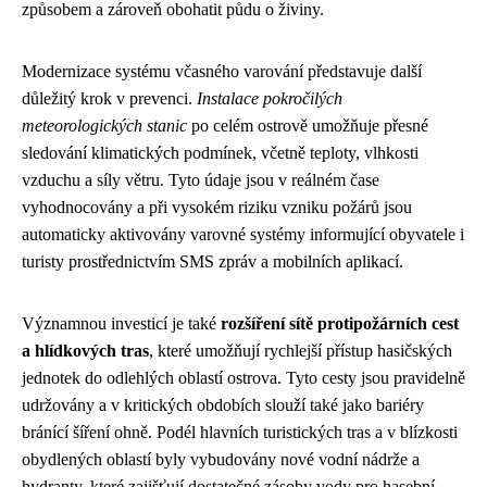
způsobem a zároveň obohatit půdu o živiny.
Modernizace systému včasného varování představuje další
důležitý krok v prevenci.
Instalace pokročilých
meteorologických stanic
po celém ostrově umožňuje přesné
sledování klimatických podmínek, včetně teploty, vlhkosti
vzduchu a síly větru. Tyto údaje jsou v reálném čase
vyhodnocovány a při vysokém riziku vzniku požárů jsou
automaticky aktivovány varovné systémy informující obyvatele i
turisty prostřednictvím SMS zpráv a mobilních aplikací.
Významnou investicí je také
rozšíření sítě protipožárních cest
a hlídkových tras
, které umožňují rychlejší přístup hasičských
jednotek do odlehlých oblastí ostrova. Tyto cesty jsou pravidelně
udržovány a v kritických obdobích slouží také jako bariéry
bránící šíření ohně. Podél hlavních turistických tras a v blízkosti
obydlených oblastí byly vybudovány nové vodní nádrže a
hydranty, které zajišťují dostatečné zásoby vody pro hasební