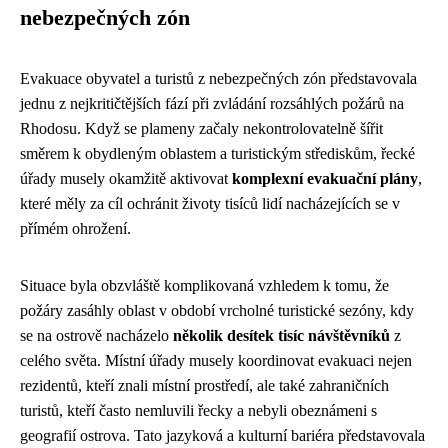
nebezpečných zón
Evakuace obyvatel a turistů z nebezpečných zón představovala
jednu z nejkritičtějších fází při zvládání rozsáhlých požárů na
Rhodosu. Když se plameny začaly nekontrolovatelně šířit
směrem k obydleným oblastem a turistickým střediskům, řecké
úřady musely okamžitě aktivovat
komplexní evakuační plány
,
které měly za cíl ochránit životy tisíců lidí nacházejících se v
přímém ohrožení.
Situace byla obzvláště komplikovaná vzhledem k tomu, že
požáry zasáhly oblast v období vrcholné turistické sezóny, kdy
se na ostrově nacházelo
několik desítek tisíc návštěvníků
z
celého světa. Místní úřady musely koordinovat evakuaci nejen
rezidentů, kteří znali místní prostředí, ale také zahraničních
turistů, kteří často nemluvili řecky a nebyli obeznámeni s
geografií ostrova. Tato jazyková a kulturní bariéra představovala