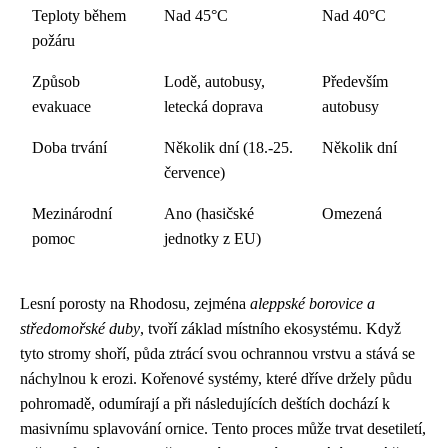
Teploty během
Nad 45°C
Nad 40°C
požáru
Způsob
Lodě, autobusy,
Především
evakuace
letecká doprava
autobusy
Doba trvání
Několik dní (18.-25.
Několik dní
července)
Mezinárodní
Ano (hasičské
Omezená
pomoc
jednotky z EU)
Lesní porosty na Rhodosu, zejména
aleppské borovice a
středomořské duby
, tvoří základ místního ekosystému. Když
tyto stromy shoří, půda ztrácí svou ochrannou vrstvu a stává se
náchylnou k erozi. Kořenové systémy, které dříve držely půdu
pohromadě, odumírají a při následujících deštích dochází k
masivnímu splavování ornice. Tento proces může trvat desetiletí,