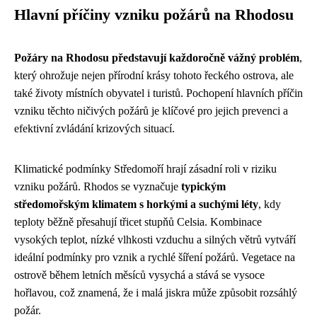
Hlavní příčiny vzniku požárů na Rhodosu
Požáry na Rhodosu představují každoročně vážný problém
,
který ohrožuje nejen přírodní krásy tohoto řeckého ostrova, ale
také životy místních obyvatel i turistů. Pochopení hlavních příčin
vzniku těchto ničivých požárů je klíčové pro jejich prevenci a
efektivní zvládání krizových situací.
Klimatické podmínky Středomoří hrají zásadní roli v riziku
vzniku požárů. Rhodos se vyznačuje
typickým
středomořským klimatem s horkými a suchými léty
, kdy
teploty běžně přesahují třicet stupňů Celsia. Kombinace
vysokých teplot, nízké vlhkosti vzduchu a silných větrů vytváří
ideální podmínky pro vznik a rychlé šíření požárů. Vegetace na
ostrově během letních měsíců vysychá a stává se vysoce
hořlavou, což znamená, že i malá jiskra může způsobit rozsáhlý
požár.