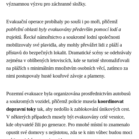
významnou výzvu pro záchranné složky.
Evakuační operace probíhaly po souši i po moři, přičemž
pobřežní oblasti byly evakuovány především pomocí lodí a
trajektů
. Řecké námořnictvo a soukromé lodní společnosti
mobilizovaly své plavidla, aby mohly převážet lidi z pláží a
přístavů do bezpečných lokalit. Dramatické scény se odehrávaly
zejména v oblíbených letoviscích, kde se turisté shromažďovali
na plážích s minimálním množstvím osobních věcí, zatímco za
nimi postupovaly husté kouřové závoje a plameny.
Pozemní evakuace byla organizována prostřednictvím autobusů
a soukromých vozidel, přičemž policie musela
koordinovat
dopravní toky
tak, aby nedošlo k zablokování únikových cest.
V některých případech musely být evakuovány celé vesnice,
kde obyvatelé žili po generace. Pro mnohé místní to znamenalo
opustit své domovy s nejistotou, zda se k nim vůbec budou moci