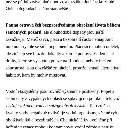
než se půdní vrstva plně obnoví, a mezitím dochází ke ztrátě
živin a degradaci celého stanoviště.
Fauna ostrova čelí bezprostřednímu ohrožení života během
samotných požárů
, ale dlouhodobé dopady jsou ještě
závažnější. Menší savci, plazi a bezobratlí často nemají šanci
uniknout rychle se šířícím plamenům. Ptáci sice mohou odletět,
ale ztrácejí své hnízdní lokality a zdroje potravy. Endemické
druhy, které se vyskytují pouze na Rhodosu nebo v řeckém
souostroví, jsou obzvláště zranitelné, protože nemají alternativní
habitaty, kam by mohly migrovat.
Vodní ekosystémy jsou rovněž významně postiženy. Popel a
sedimenty z vypálených oblastí se splavují do potoků a řek, což
zvyšuje zakalení vody a snižuje obsah kyslíku
. Tato změna
kvality vody negativně ovlivňuje vodní organismy, včetně ryb,
obojživelníků a bezobratlých. Chemické látky uvolněné při
hoření vegetace mohou kontaminovat vodní zdroje a narušit