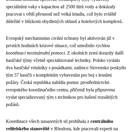
speciálními vaky s kapacitou až 2500 litrů vody a dokázaly
pracovat s větší přesností než velká letadla, což bylo zvláště
důležité v blízkosti obydlených oblastí a hotelových komplexů.
Evropský mechanismus civilní ochrany byl aktivován již v
prvních hodinách krizové situace, což umožnilo
rychlou
koordinaci mezinárodní pomoci
. Z okolních zemí dorazily další
hasičské týmy včetně specializované techniky. Polsko vyslalo
dva hasičské vrtulníky s posádkami, zatímco Slovensko poskytlo
tým 57 hasičů s kompletním vybavením pro boj s lesními
požáry. Česká republika nabídla pomoc prostřednictvím
evropského koordinačního centra, přičemž byla připravena
vyslat specializovaný tým s technikou pro hašení rozsáhlých
požárů.
Koordinace všech nasazených sil probíhala z
centrálního
velitelského stanoviště
v Rhodosu, kde pracovali experti na