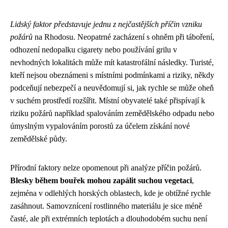
Lidský faktor představuje jednu z nejčastějších příčin vzniku
požárů
na Rhodosu. Neopatrné zacházení s ohněm při táboření,
odhození nedopalku cigarety nebo používání grilu v
nevhodných lokalitách může mít katastrofální následky. Turisté,
kteří nejsou obeznámeni s místními podmínkami a riziky, někdy
podceňují nebezpečí a neuvědomují si, jak rychle se může oheň
v suchém prostředí rozšířit. Místní obyvatelé také přispívají k
riziku požárů například spalováním zemědělského odpadu nebo
úmyslným vypalováním porostů za účelem získání nové
zemědělské půdy.
Přírodní faktory nelze opomenout při analýze příčin požárů.
Blesky během bouřek mohou zapálit suchou vegetaci
,
zejména v odlehlých horských oblastech, kde je obtížné rychle
zasáhnout. Samovznícení rostlinného materiálu je sice méně
časté, ale při extrémních teplotách a dlouhodobém suchu není