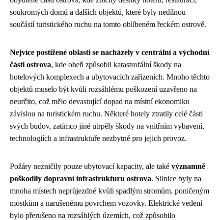
soukromých domů a dalších objektů, které byly nedílnou
součástí turistického ruchu na tomto oblíbeném řeckém ostrově.
Nejvíce postižené oblasti se nacházely v centrální a východní
části ostrova
, kde oheň způsobil katastrofální škody na
hotelových komplexech a ubytovacích zařízeních. Mnoho těchto
objektů muselo být kvůli rozsáhlému poškození uzavřeno na
neurčito, což mělo devastující dopad na místní ekonomiku
závislou na turistickém ruchu. Některé hotely ztratily celé části
svých budov, zatímco jiné utrpěly škody na vnitřním vybavení,
technologiích a infrastruktuře nezbytné pro jejich provoz.
Požáry nezničily pouze ubytovací kapacity, ale také
významně
poškodily dopravní infrastrukturu ostrova
. Silnice byly na
mnoha místech neprůjezdné kvůli spadlým stromům, poničeným
mostkům a narušenému povrchem vozovky. Elektrické vedení
bylo přerušeno na rozsáhlých územích, což způsobilo