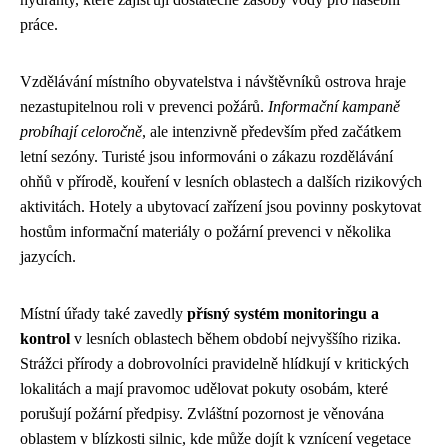
práce.
Vzdělávání místního obyvatelstva i návštěvníků ostrova hraje
nezastupitelnou roli v prevenci požárů.
Informační kampaně
probíhají celoročně
, ale intenzivně především před začátkem
letní sezóny. Turisté jsou informováni o zákazu rozdělávání
ohňů v přírodě, kouření v lesních oblastech a dalších rizikových
aktivitách. Hotely a ubytovací zařízení jsou povinny poskytovat
hostům informační materiály o požární prevenci v několika
jazycích.
Místní úřady také zavedly
přísný systém monitoringu a
kontrol
v lesních oblastech během období nejvyššího rizika.
Strážci přírody a dobrovolníci pravidelně hlídkují v kritických
lokalitách a mají pravomoc udělovat pokuty osobám, které
porušují požární předpisy. Zvláštní pozornost je věnována
oblastem v blízkosti silnic, kde může dojít k vznícení vegetace