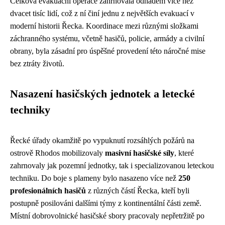
Celková evakuační operace zahrnovala odhadem více než
dvacet tisíc lidí, což z ní činí jednu z největších evakuací v
moderní historii Řecka. Koordinace mezi různými složkami
záchranného systému, včetně hasičů, policie, armády a civilní
obrany, byla zásadní pro úspěšné provedení této náročné mise
bez ztráty životů.
Nasazení hasičských jednotek a letecké
techniky
Řecké úřady okamžitě po vypuknutí rozsáhlých požárů na
ostrově Rhodos mobilizovaly
masivní hasičské síly
, které
zahrnovaly jak pozemní jednotky, tak i specializovanou leteckou
techniku. Do boje s plameny bylo nasazeno více než
250
profesionálních hasičů
z různých částí Řecka, kteří byli
postupně posilováni dalšími týmy z kontinentální části země.
Místní dobrovolnické hasičské sbory pracovaly nepřetržitě po