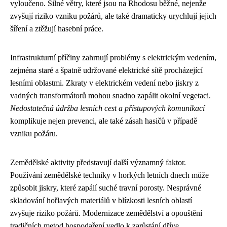
vyloučeno. Silné větry, které jsou na Rhodosu běžné, nejenže
zvyšují riziko vzniku požárů, ale také dramaticky urychlují jejich
šíření a ztěžují hasební práce.
Infrastrukturní příčiny zahrnují problémy s elektrickým vedením,
zejména staré a špatně udržované elektrické sítě procházející
lesními oblastmi. Zkraty v elektrickém vedení nebo jiskry z
vadných transformátorů mohou snadno zapálit okolní vegetaci.
Nedostatečná údržba lesních cest a přístupových komunikací
komplikuje nejen prevenci, ale také zásah hasičů v případě
vzniku požáru.
Zemědělské aktivity představují další významný faktor.
Používání zemědělské techniky v horkých letních dnech může
způsobit jiskry, které zapálí suché travní porosty. Nesprávné
skladování hořlavých materiálů v blízkosti lesních oblastí
zvyšuje riziko požárů. Modernizace zemědělství a opouštění
tradičních metod hospodaření vedlo k zarůstání dříve