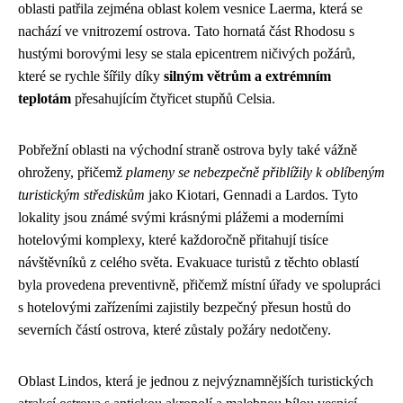
oblasti patřila zejména oblast kolem vesnice Laerma, která se
nachází ve vnitrozemí ostrova. Tato hornatá část Rhodosu s
hustými borovými lesy se stala epicentrem ničivých požárů,
které se rychle šířily díky
silným větrům a extrémním
teplotám
přesahujícím čtyřicet stupňů Celsia.
Pobřežní oblasti na východní straně ostrova byly také vážně
ohroženy, přičemž
plameny se nebezpečně přiblížily k oblíbeným
turistickým střediskům
jako Kiotari, Gennadi a Lardos. Tyto
lokality jsou známé svými krásnými plážemi a moderními
hotelovými komplexy, které každoročně přitahují tisíce
návštěvníků z celého světa. Evakuace turistů z těchto oblastí
byla provedena preventivně, přičemž místní úřady ve spolupráci
s hotelovými zařízeními zajistily bezpečný přesun hostů do
severních částí ostrova, které zůstaly požáry nedotčeny.
Oblast Lindos, která je jednou z nejvýznamnějších turistických