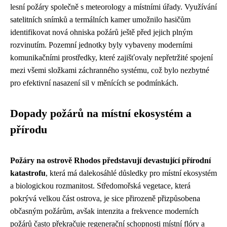
lesní požáry společně s meteorology a místními úřady. Využívání
satelitních snímků a termálních kamer umožnilo hasičům
identifikovat nová ohniska požárů ještě před jejich plným
rozvinutím. Pozemní jednotky byly vybaveny moderními
komunikačními prostředky, které zajišťovaly nepřetržité spojení
mezi všemi složkami záchranného systému, což bylo nezbytné
pro efektivní nasazení sil v měnících se podmínkách.
Dopady požárů na místní ekosystém a
přírodu
Požáry na ostrově Rhodos představují devastující přírodní
katastrofu
, která má dalekosáhlé důsledky pro místní ekosystém
a biologickou rozmanitost. Středomořská vegetace, která
pokrývá velkou část ostrova, je sice přirozeně přizpůsobena
občasným požárům, avšak intenzita a frekvence moderních
požárů často překračuje regenerační schopnosti místní flóry a