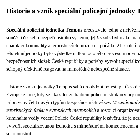
Historie a vznik speciální policejní jednotky
Speciální policejní jednotka Tempus
představuje jednu z nejvýzn
součástí českého bezpečnostního systému, jejíž vznik byl reakcí na 
charakter kriminality a teroristických hrozeb na počátku 21. století.
této elitní jednotky bylo výsledkem dlouhodobého procesu moderni
bezpečnostních složek České republiky a potřeby vytvořit specializ
schopný efektivně reagovat na mimořádně nebezpečné situace.
Historie vzniku jednotky Tempus sahá do období po vstupu České 
Evropské unie, kdy se ukázalo, že tradiční policejní struktury nejso
připraveny čelit novým typům bezpečnostních výzev.
Mezinárodní z
teroristických útoků v evropských metropolích
a rostoucí organizova
kriminalita vedly vedení Policie České republiky k závěru, že je ne
vytvořit specializovanou jednotku s mimořádnými kompetencemi a
schopnostmi.