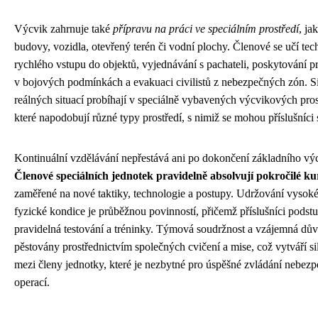
Výcvik zahrnuje také
přípravu na práci ve speciálním prostředí
, ja
budovy, vozidla, otevřený terén či vodní plochy. Členové se učí te
rychlého vstupu do objektů, vyjednávání s pachateli, poskytování 
v bojových podmínkách a evakuaci civilistů z nebezpečných zón. 
reálných situací probíhají v speciálně vybavených výcvikových pros
které napodobují různé typy prostředí, s nimiž se mohou příslušníci 
Kontinuální vzdělávání nepřestává ani po dokončení základního vý
Členové speciálních jednotek pravidelně absolvují pokročilé ku
zaměřené na nové taktiky, technologie a postupy. Udržování vysok
fyzické kondice je průběžnou povinností, přičemž příslušníci podstu
pravidelná testování a tréninky. Týmová soudržnost a vzájemná dův
pěstovány prostřednictvím společných cvičení a mise, což vytváří si
mezi členy jednotky, které je nezbytné pro úspěšné zvládání nebez
operací.