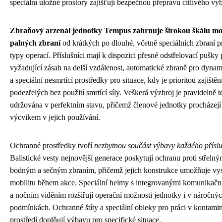
speciální úložné prostory zajišťují bezpečnou přepravu citlivého vy
Zbraňový arzenál jednotky Tempus zahrnuje širokou škálu m
palných zbraní
od krátkých po dlouhé, včetně speciálních zbraní p
typy operací. Příslušníci mají k dispozici přesné odstřelovací pušky 
vyžadující zásah na delší vzdálenost, automatické zbraně pro dyna
a speciální nesmrtící prostředky pro situace, kdy je prioritou zajištěn
podezřelých bez použití smrtící síly. Veškerá výzbroj je pravidelně t
udržována v perfektním stavu, přičemž členové jednotky procházejí
výcvikem v jejich používání.
Ochranné prostředky tvoří
nezbytnou součást výbavy každého přísl
Balistické vesty nejnovější generace poskytují ochranu proti střeln
bodným a sečným zbraním, přičemž jejich konstrukce umožňuje v
mobilitu během akce. Speciální helmy s integrovanými komunikačn
a nočním viděním rozšiřují operační možnosti jednotky i v náročný
podmínkách. Ochranné štíty a speciální obleky pro práci v kontam
prostředí doplňují výbavu pro specifické situace.