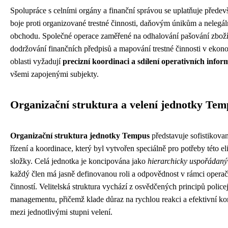
Spolupráce s celními orgány a finanční správou se uplatňuje předevš
boje proti organizované trestné činnosti, daňovým únikům a nelegá
obchodu. Společné operace zaměřené na odhalování pašování zboží
dodržování finančních předpisů a mapování trestné činnosti v ekon
oblasti vyžadují
precizní koordinaci a sdílení operativních infor
všemi zapojenými subjekty.
Organizační struktura a velení jednotky Te
Organizační struktura jednotky Tempus
představuje sofistikova
řízení a koordinace, který byl vytvořen speciálně pro potřeby této eli
složky. Celá jednotka je koncipována jako
hierarchicky uspořádaný
každý člen má jasně definovanou roli a odpovědnost v rámci opera
činností. Velitelská struktura vychází z osvědčených principů police
managementu, přičemž klade důraz na rychlou reakci a efektivní k
mezi jednotlivými stupni velení.