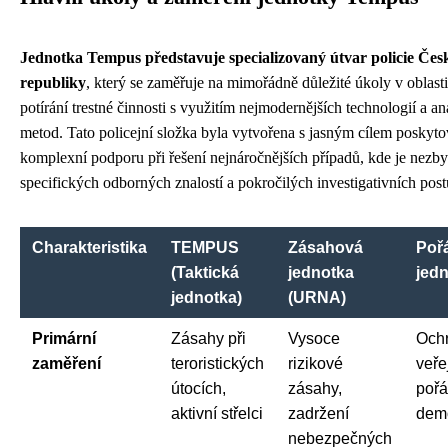
Jednotka Tempus představuje specializovaný útvar policie Čes
republiky
, který se zaměřuje na mimořádně důležité úkoly v oblast
potírání trestné činnosti s využitím nejmodernějších technologií a a
metod. Tato policejní složka byla vytvořena s jasným cílem poskyto
komplexní podporu při řešení nejnáročnějších případů, kde je nezby
specifických odborných znalostí a pokročilých investigativních pos
Charakteristika
TEMPUS
Zásahová
Poř
(Taktická
jednotka
jed
jednotka)
(URNA)
Primární
Zásahy při
Vysoce
Och
zaměření
teroristických
rizikové
veře
útocích,
zásahy,
pořá
aktivní střelci
zadržení
dem
nebezpečných