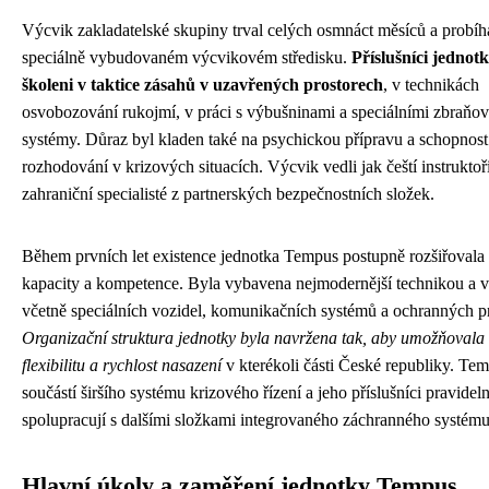
Výcvik zakladatelské skupiny trval celých osmnáct měsíců a probíh
speciálně vybudovaném výcvikovém středisku.
Příslušníci jednotk
školeni v taktice zásahů v uzavřených prostorech
, v technikách
osvobozování rukojmí, v práci s výbušninami a speciálními zbraňo
systémy. Důraz byl kladen také na psychickou přípravu a schopnost
rozhodování v krizových situacích. Výcvik vedli jak čeští instruktoři
zahraniční specialisté z partnerských bezpečnostních složek.
Během prvních let existence jednotka Tempus postupně rozšiřovala
kapacity a kompetence. Byla vybavena nejmodernější technikou a v
včetně speciálních vozidel, komunikačních systémů a ochranných p
Organizační struktura jednotky byla navržena tak, aby umožňoval
flexibilitu a rychlost nasazení
v kterékoli části České republiky. Tem
součástí širšího systému krizového řízení a jeho příslušníci pravidel
spolupracují s dalšími složkami integrovaného záchranného systému
Hlavní úkoly a zaměření jednotky Tempus