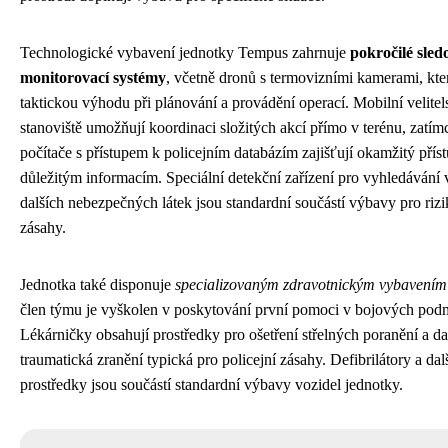
Technologické vybavení jednotky Tempus zahrnuje
pokročilé sled
monitorovací systémy
, včetně dronů s termovizními kamerami, kte
taktickou výhodu při plánování a provádění operací. Mobilní velitel
stanoviště umožňují koordinaci složitých akcí přímo v terénu, zatí
počítače s přístupem k policejním databázím zajišťují okamžitý přís
důležitým informacím. Speciální detekční zařízení pro vyhledávání
dalších nebezpečných látek jsou standardní součástí výbavy pro riz
zásahy.
Jednotka také disponuje
specializovaným zdravotnickým vybavením
člen týmu je vyškolen v poskytování první pomoci v bojových pod
Lékárničky obsahují prostředky pro ošetření střelných poranění a da
traumatická zranění typická pro policejní zásahy. Defibrilátory a da
prostředky jsou součástí standardní výbavy vozidel jednotky.