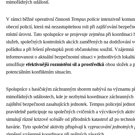
mimořádných událostí.
V rámci běžné operativní činnosti
Tempus policie
intenzivně komuni
obecní policií, která má nezastupitelnou roli při zajišťování bezpečn
místní úrovni. Tato spolupráce se projevuje zejména při koordinaci
služeb, společných kontrolních akcích zaměřených na dodržování v
pořádku a při řešení přestupků proti občanskému soužití. Vzájemná
informovanost o aktuální bezpečnostní situaci v jednotlivých lokalit
umožňuje
efektivnější rozmístění sil a prostředků
obou složek a 
potenciálním konfliktním situacím.
Spolupráce s hasičským záchranným sborem nabývá na významu př
mimořádných událostech, kde je nezbytná koordinace záchranných 
zajištění bezpečnosti zasahujících jednotek. Tempus policejní jedno
pravidelně participuje na společných cvičeních a výcvikových aktivi
simulují různé krizové scénáře od přírodních katastrof až po techno
havárie. Tyto společné aktivity přispívají k
vypracování jednotných
zlepšení vzájemné koordinace při reálných zásazích.