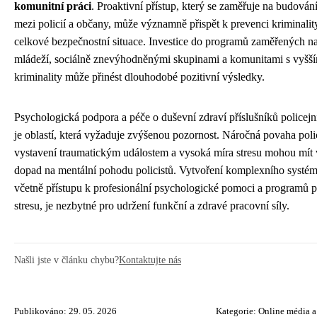
komunitní práci
. Proaktivní přístup, který se zaměřuje na budován
mezi policií a občany, může významně přispět k prevenci kriminality
celkové bezpečnostní situace. Investice do programů zaměřených na
mládeží, sociálně znevýhodněnými skupinami a komunitami s vyšší
kriminality může přinést dlouhodobé pozitivní výsledky.
Psychologická podpora a péče o duševní zdraví příslušníků policejn
je oblastí, která vyžaduje zvýšenou pozornost. Náročná povaha polic
vystavení traumatickým událostem a vysoká míra stresu mohou mí
dopad na mentální pohodu policistů. Vytvoření komplexního systé
včetně přístupu k profesionální psychologické pomoci a programů p
stresu, je nezbytné pro udržení funkční a zdravé pracovní síly.
Našli jste v článku chybu?
Kontaktujte nás
Publikováno: 29. 05. 2026
Kategorie:
Online média a