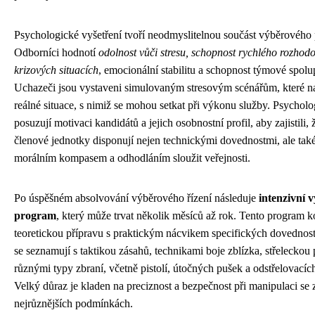
Psychologické vyšetření tvoří neodmyslitelnou součást výběrového 
Odborníci hodnotí
odolnost vůči stresu, schopnost rychlého rozhod
krizových situacích
, emocionální stabilitu a schopnost týmové spolu
Uchazeči jsou vystaveni simulovaným stresovým scénářům, které n
reálné situace, s nimiž se mohou setkat při výkonu služby. Psychol
posuzují motivaci kandidátů a jejich osobnostní profil, aby zajistili,
členové jednotky disponují nejen technickými dovednostmi, ale ta
morálním kompasem a odhodláním sloužit veřejnosti.
Po úspěšném absolvování výběrového řízení následuje
intenzivní 
program
, který může trvat několik měsíců až rok. Tento program 
teoretickou přípravu s praktickým nácvikem specifických dovednost
se seznamují s taktikou zásahů, technikami boje zblízka, střeleckou 
různými typy zbraní, včetně pistolí, útočných pušek a odstřelovacích
Velký důraz je kladen na preciznost a bezpečnost při manipulaci se
nejrůznějších podmínkách.