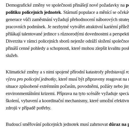
Demografické změny ve společnosti přinášejí nové požadavky na
p
politiku policejních jednotek
. Stárnutí populace a měnící se očeká
generace vůči zaměstnání vyžadují přehodnocení náborových strateg
pracovních podmínek. Je nezbytné vytvářet atraktivní kariérní příleži
přilákají talentované jedince s různorodými dovednostmi a perspekt
Diverzita v rámci policejních sborů nejenže odráží složení společnost
přináší cenné pohledy a schopnosti, které mohou zlepšit kvalitu po
služeb.
Klimatické změny a s nimi spojené přírodní katastrofy představují
r
výzvu pro policejní jednotky
, které musí být připraveny reagovat n
situace způsobené extrémním počasím, povodněmi, požáry nebo ji
environmentálními krizemi. Příprava na tyto scénáře vyžaduje speci
školení, vybavení a koordinační mechanismy, které umožní efektivn
zdrojů v případě potřeby.
Budoucí směřování policejních jednotek musí zahrnovat
důraz na 