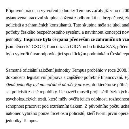
Přípravné práce na vytvoření jednotky Tempus začaly již v roce 20
ustanovena pracovní skupina složená z odborníků na bezpečnost, 
policistů a zahraničních konzultantů. Tato skupina měla za úkol ana
potřeby českého bezpečnostního systému a navrhnout koncepci nové
jednotky.
Inspirace byla čerpána především ze zahraničních vz
jsou německá GSG 9, francouzská GIGN nebo britská SAS, přičem
bylo vytvořit útvar odpovídající specifickým podmínkám České rep
Samotné oficiální založení jednotky Tempus proběhlo v roce 2008,
dokončena legislativní příprava a zajištěno potřebné financování.
Vý
členů jednotky byl mimořádně náročný proces
, do kterého se přihlás
sta policistů z celé republiky. Uchazeči museli projít sérii fyzických 
psychologických testů, které měly ověřit jejich odolnost, rozhodnost
schopnost pracovat pod extrémním tlakem. Z původního počtu uch
nakonec vybráno pouze třicet osm policistů, kteří tvořili první oper
jednotky Tempus.