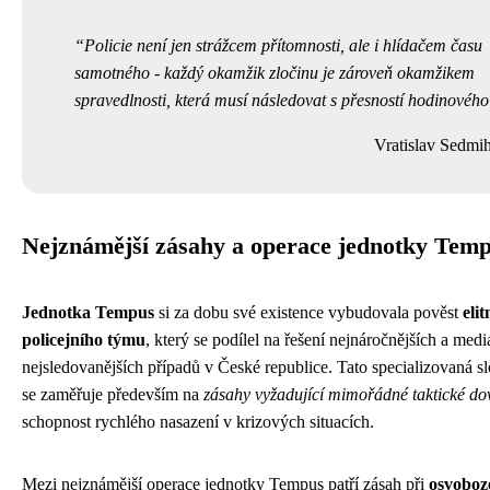
Policie není jen strážcem přítomnosti, ale i hlídačem času
samotného - každý okamžik zločinu je zároveň okamžikem
spravedlnosti, která musí následovat s přesností hodinového 
Vratislav Sedmi
Nejznámější zásahy a operace jednotky Tem
Jednotka Tempus
si za dobu své existence vybudovala pověst
elit
policejního týmu
, který se podílel na řešení nejnáročnějších a medi
nejsledovanějších případů v České republice. Tato specializovaná sl
se zaměřuje především na
zásahy vyžadující mimořádné taktické do
schopnost rychlého nasazení v krizových situacích.
Mezi nejznámější operace jednotky Tempus patří zásah při
osvoboz