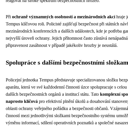
reagovat na široké spektrum bezpečnostních hrozeb.
Při
ochraně významných osobností a mezinárodních akcí
hraje 
Tempus klíčovou roli. Policisté zajišťují bezpečnost při státních náv
mezinárodních konferencích a dalších událostech, kde je potřeba ga
nejvyšší úroveň ochrany. Jejich přítomnost často zůstává nenápadná,
připravenost zasáhnout v případě jakékoliv hrozby je neustálá.
Spolupráce s dalšími bezpečnostními složkam
Policejní jednotka Tempus představuje specializovanou složku bez
aparátu, která ve své každodenní činnosti úzce spolupracuje s celou
dalších bezpečnostních orgánů a institucí státu. Tato
komplexní spo
naprosto klíčová
pro efektivní plnění úkolů a dosahování stanoven
oblasti ochrany veřejného pořádku a bezpečnosti občanů. Vzájemn
činností mezi jednotlivými složkami bezpečnostního systému umožň
výměnu informací, sdílení operativních poznatků a společné nasazení