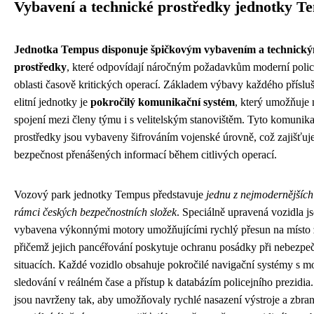
Vybavení a technické prostředky jednotky T
Jednotka Tempus disponuje špičkovým vybavením a technický
prostředky
, které odpovídají náročným požadavkům moderní police
oblasti časově kritických operací. Základem výbavy každého přísluš
elitní jednotky je
pokročilý komunikační systém
, který umožňuje 
spojení mezi členy týmu i s velitelským stanovištěm. Tyto komunik
prostředky jsou vybaveny šifrováním vojenské úrovně, což zajišťuj
bezpečnost přenášených informací během citlivých operací.
Vozový park jednotky Tempus představuje
jednu z nejmodernějších f
rámci českých bezpečnostních složek
. Speciálně upravená vozidla j
vybavena výkonnými motory umožňujícími rychlý přesun na místo 
přičemž jejich pancéřování poskytuje ochranu posádky při nebezpe
situacích. Každé vozidlo obsahuje pokročilé navigační systémy s m
sledování v reálném čase a přístup k databázím policejního prezidia.
jsou navrženy tak, aby umožňovaly rychlé nasazení výstroje a zbran