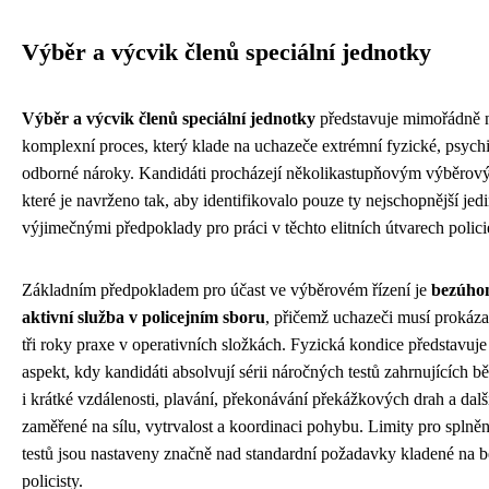
Výběr a výcvik členů speciální jednotky
Výběr a výcvik členů speciální jednotky
představuje mimořádně 
komplexní proces, který klade na uchazeče extrémní fyzické, psychi
odborné nároky. Kandidáti procházejí několikastupňovým výběrov
které je navrženo tak, aby identifikovalo pouze ty nejschopnější jedi
výjimečnými předpoklady pro práci v těchto elitních útvarech polici
Základním předpokladem pro účast ve výběrovém řízení je
bezúhon
aktivní služba v policejním sboru
, přičemž uchazeči musí prokáz
tři roky praxe v operativních složkách. Fyzická kondice představuje
aspekt, kdy kandidáti absolvují sérii náročných testů zahrnujících b
i krátké vzdálenosti, plavání, překonávání překážkových drah a další
zaměřené na sílu, vytrvalost a koordinaci pohybu. Limity pro splněn
testů jsou nastaveny značně nad standardní požadavky kladené na 
policisty.