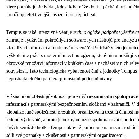
které pomáhají předvídat, kde a kdy může dojít k páchání trestné čin
umožňuje efektivnější nasazení policejních sil.
Tempus se také intenzivně věnuje
technologické podpoře vyšetřová
zahrnuje využívání pokročilých softwarových nástrojů pro analýzu 
vizualizaci informací a modelování scénářů. Policisté v této jednotce
vyškoleni v práci s moderními technologiemi, které jim umožňují z
obrovské množství informací v krátkém čase a nacházet v nich relev
souvislosti. Tato technologická vybavenost činí z jednotky Tempus
nepostradatelného partnera pro ostatní policejní útvary.
Významnou oblastí působnosti je rovněž
mezinárodní spolupráce
informací
s partnerskými bezpečnostními složkami v zahraničí. V d
globalizované společnosti přesahuje organizovaná trestná činnost hr
jednotlivých států, a proto je nezbytné úzce spolupracovat s policej
jiných zemí. Jednotka Tempus aktivně participuje na mezinárodních
sdílí své poznatky a zkušenosti s partnerskými organizacemi.