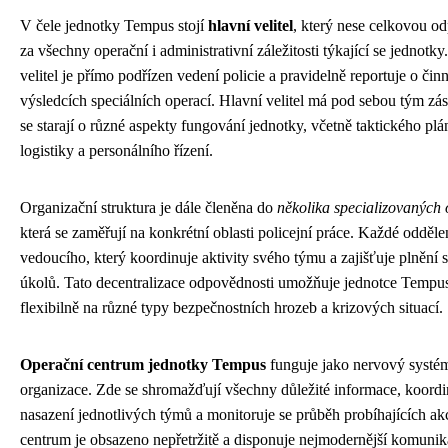
V čele jednotky Tempus stojí
hlavní velitel
, který nese celkovou o
za všechny operační i administrativní záležitosti týkající se jednotky
velitel je přímo podřízen vedení policie a pravidelně reportuje o činn
výsledcích speciálních operací. Hlavní velitel má pod sebou tým zás
se starají o různé aspekty fungování jednotky, včetně taktického plá
logistiky a personálního řízení.
Organizační struktura je dále členěna do
několika specializovaných 
která se zaměřují na konkrétní oblasti policejní práce. Každé odděl
vedoucího, který koordinuje aktivity svého týmu a zajišťuje plnění
úkolů. Tato decentralizace odpovědnosti umožňuje jednotce Tempu
flexibilně na různé typy bezpečnostních hrozeb a krizových situací.
Operační centrum jednotky Tempus
funguje jako nervový systém
organizace. Zde se shromažďují všechny důležité informace, koordi
nasazení jednotlivých týmů a monitoruje se průběh probíhajících ak
centrum je obsazeno nepřetržitě a disponuje nejmodernější komunik