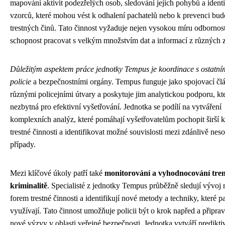
mapování aktivit podezřelých osob, sledování jejich pohybů a identi
vzorců, které mohou vést k odhalení pachatelů nebo k prevenci bu
trestných činů. Tato činnost vyžaduje nejen vysokou míru odbornosti
schopnost pracovat s velkým množstvím dat a informací z různých z
Důležitým aspektem práce jednotky Tempus je koordinace s ostatní
policie
a bezpečnostními orgány. Tempus funguje jako spojovací čl
různými policejními útvary a poskytuje jim analytickou podporu, kte
nezbytná pro efektivní vyšetřování. Jednotka se podílí na vytváření
komplexních analýz, které pomáhají vyšetřovatelům pochopit širší 
trestné činnosti a identifikovat možné souvislosti mezi zdánlivě neso
případy.
Mezi klíčové úkoly patří také
monitorování a vyhodnocování tre
kriminalitě
. Specialisté z jednotky Tempus průběžně sledují vývoj
forem trestné činnosti a identifikují nové metody a techniky, které p
využívají. Tato činnost umožňuje policii být o krok napřed a připra
nové výzvy v oblasti veřejné bezpečnosti. Jednotka vytváří predikti