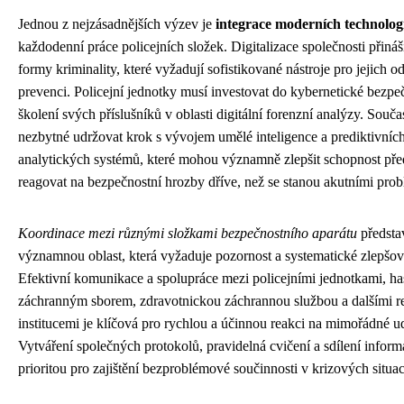
Jednou z nejzásadnějších výzev je
integrace moderních technolog
každodenní práce policejních složek. Digitalizace společnosti přiná
formy kriminality, které vyžadují sofistikované nástroje pro jejich o
prevenci. Policejní jednotky musí investovat do kybernetické bezpeč
školení svých příslušníků v oblasti digitální forenzní analýzy. Souča
nezbytné udržovat krok s vývojem umělé inteligence a prediktivníc
analytických systémů, které mohou významně zlepšit schopnost pře
reagovat na bezpečnostní hrozby dříve, než se stanou akutními pro
Koordinace mezi různými složkami bezpečnostního aparátu
představ
významnou oblast, která vyžaduje pozornost a systematické zlepšov
Efektivní komunikace a spolupráce mezi policejními jednotkami, h
záchranným sborem, zdravotnickou záchrannou službou a dalšími r
institucemi je klíčová pro rychlou a účinnou reakci na mimořádné ud
Vytváření společných protokolů, pravidelná cvičení a sdílení inform
prioritou pro zajištění bezproblémové součinnosti v krizových situac