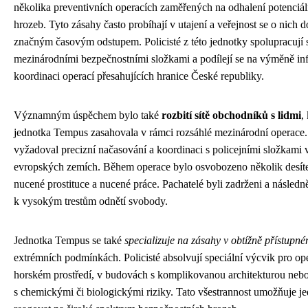
několika preventivních operacích zaměřených na odhalení potenciál
hrozeb. Tyto zásahy často probíhají v utajení a veřejnost se o nich d
značným časovým odstupem. Policisté z této jednotky spolupracují 
mezinárodními bezpečnostními složkami a podílejí se na výměně in
koordinaci operací přesahujících hranice České republiky.
Významným úspěchem bylo také
rozbití sítě obchodníků s lidmi
,
jednotka Tempus zasahovala v rámci rozsáhlé mezinárodní operace
vyžadoval precizní načasování a koordinaci s policejními složkami 
evropských zemích. Během operace bylo osvobozeno několik desíte
nucené prostituce a nucené práce. Pachatelé byli zadrženi a násled
k vysokým trestům odnětí svobody.
Jednotka Tempus se také
specializuje na zásahy v obtížně přístupn
extrémních podmínkách. Policisté absolvují speciální výcvik pro op
horském prostředí, v budovách s komplikovanou architekturou nebo
s chemickými či biologickými riziky. Tato všestrannost umožňuje j