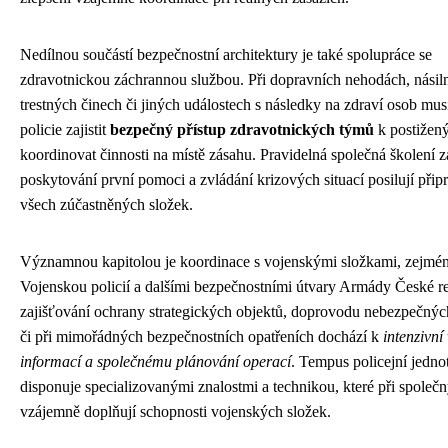
Nedílnou součástí bezpečnostní architektury je také spolupráce se
zdravotnickou záchrannou službou. Při dopravních nehodách, násil
trestných činech či jiných událostech s následky na zdraví osob mu
policie zajistit
bezpečný přístup zdravotnických týmů
k postižen
koordinovat činnosti na místě zásahu. Pravidelná společná školení 
poskytování první pomoci a zvládání krizových situací posilují přip
všech zúčastněných složek.
Významnou kapitolou je koordinace s vojenskými složkami, zejmé
Vojenskou policií a dalšími bezpečnostními útvary Armády České re
zajišťování ochrany strategických objektů, doprovodu nebezpečnýc
či při mimořádných bezpečnostních opatřeních dochází k
intenzivn
informací a společnému plánování operací
. Tempus policejní jedno
disponuje specializovanými znalostmi a technikou, které při společ
vzájemně doplňují schopnosti vojenských složek.