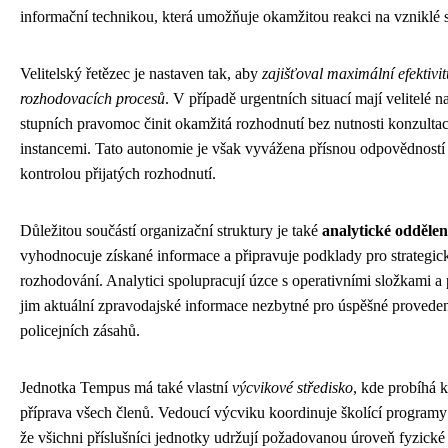
informační technikou, která umožňuje okamžitou reakci na vzniklé s
Velitelský řetězec je nastaven tak, aby
zajišťoval maximální efektivit
rozhodovacích procesů
. V případě urgentních situací mají velitelé n
stupních pravomoc činit okamžitá rozhodnutí bez nutnosti konzultac
instancemi. Tato autonomie je však vyvážena přísnou odpovědností
kontrolou přijatých rozhodnutí.
Důležitou součástí organizační struktury je také
analytické oddělen
vyhodnocuje získané informace a připravuje podklady pro strategic
rozhodování. Analytici spolupracují úzce s operativními složkami a 
jim aktuální zpravodajské informace nezbytné pro úspěšné provede
policejních zásahů.
Jednotka Tempus má také vlastní
výcvikové středisko
, kde probíhá k
příprava všech členů. Vedoucí výcviku koordinuje školící programy 
že všichni příslušníci jednotky udržují požadovanou úroveň fyzické