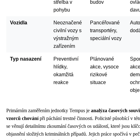
střelba v
budov
ovlá
pohybu
dav
Vozidla
Neoznačené
Pancéřované
Auto
civilní vozy s
transportéry,
dod
výstražným
speciální vozy
zařízením
Typ nasazení
Preventivní
Plánované
Spor
hlídky,
akce, vysoce
akce
okamžitá
rizikové
demo
reakce
situace
och
obje
Primárním zaměřením jednotky Tempus je
analýza časových souvis
vzorců chování
při páchání trestné činnosti. Policisté působící v té
se věnují detailnímu zkoumání časových os událostí, které jsou klíč
objasnění složitých kriminálních případů. Jejich práce spočívá v pe