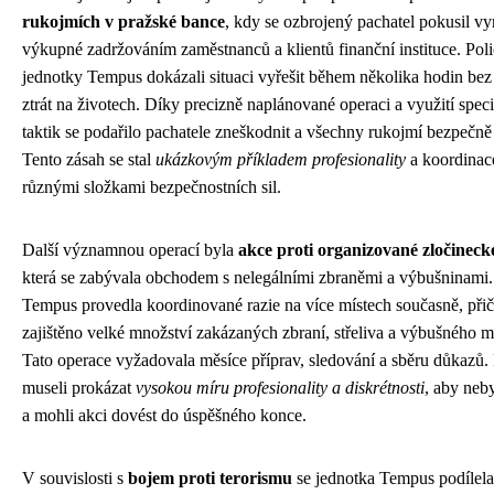
rukojmích v pražské bance
, kdy se ozbrojený pachatel pokusil vyn
výkupné zadržováním zaměstnanců a klientů finanční instituce. Polic
jednotky Tempus dokázali situaci vyřešit během několika hodin bez
ztrát na životech. Díky precizně naplánované operaci a využití spec
taktik se podařilo pachatele zneškodnit a všechny rukojmí bezpečně
Tento zásah se stal
ukázkovým příkladem profesionality
a koordinac
různými složkami bezpečnostních sil.
Další významnou operací byla
akce proti organizované zločineck
která se zabývala obchodem s nelegálními zbraněmi a výbušninami.
Tempus provedla koordinované razie na více místech současně, při
zajištěno velké množství zakázaných zbraní, střeliva a výbušného ma
Tato operace vyžadovala měsíce příprav, sledování a sběru důkazů. 
museli prokázat
vysokou míru profesionality a diskrétnosti
, aby neby
a mohli akci dovést do úspěšného konce.
V souvislosti s
bojem proti terorismu
se jednotka Tempus podílela