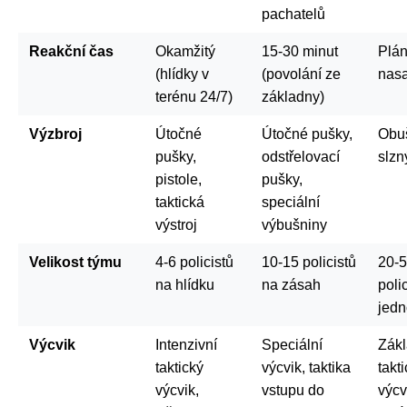
pachatelů
Reakční čas
Okamžitý
15-30 minut
Plá
(hlídky v
(povolání ze
nas
terénu 24/7)
základny)
Výzbroj
Útočné
Útočné pušky,
Obuš
pušky,
odstřelovací
slzn
pistole,
pušky,
taktická
speciální
výstroj
výbušniny
Velikost týmu
4-6 policistů
10-15 policistů
20-
na hlídku
na zásah
poli
jedn
Výcvik
Intenzivní
Speciální
Zákl
taktický
výcvik, taktika
takt
výcvik,
vstupu do
výcv