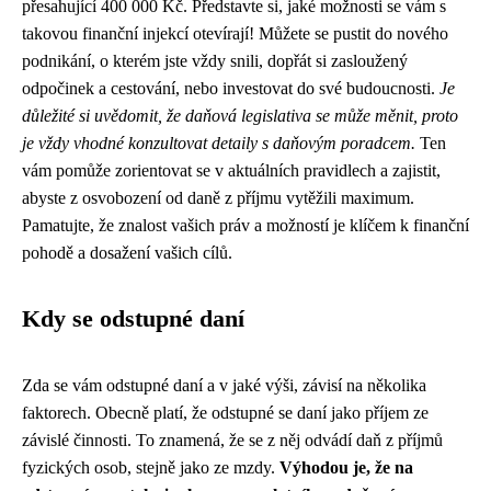
přesahující 400 000 Kč. Představte si, jaké možnosti se vám s
takovou finanční injekcí otevírají! Můžete se pustit do nového
podnikání, o kterém jste vždy snili, dopřát si zasloužený
odpočinek a cestování, nebo investovat do své budoucnosti.
Je
důležité si uvědomit, že daňová legislativa se může měnit, proto
je vždy vhodné konzultovat detaily s daňovým poradcem.
Ten
vám pomůže zorientovat se v aktuálních pravidlech a zajistit,
abyste z osvobození od daně z příjmu vytěžili maximum.
Pamatujte, že znalost vašich práv a možností je klíčem k finanční
pohodě a dosažení vašich cílů.
Kdy se odstupné daní
Zda se vám odstupné daní a v jaké výši, závisí na několika
faktorech. Obecně platí, že odstupné se daní jako příjem ze
závislé činnosti. To znamená, že se z něj odvádí daň z příjmů
fyzických osob, stejně jako ze mzdy.
Výhodou je, že na