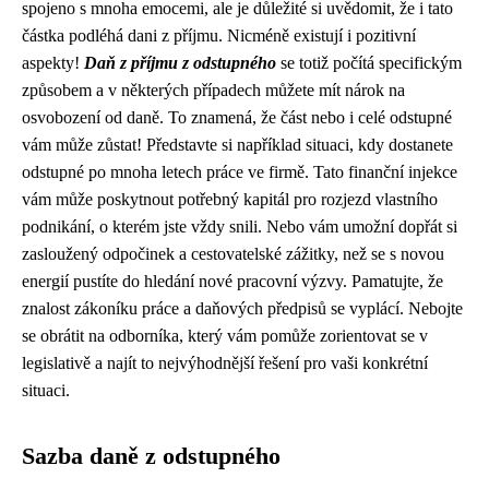
spojeno s mnoha emocemi, ale je důležité si uvědomit, že i tato
částka podléhá dani z příjmu. Nicméně existují i pozitivní
aspekty!
Daň z příjmu z odstupného
se totiž počítá specifickým
způsobem a v některých případech můžete mít nárok na
osvobození od daně. To znamená, že část nebo i celé odstupné
vám může zůstat! Představte si například situaci, kdy dostanete
odstupné po mnoha letech práce ve firmě. Tato finanční injekce
vám může poskytnout potřebný kapitál pro rozjezd vlastního
podnikání, o kterém jste vždy snili. Nebo vám umožní dopřát si
zasloužený odpočinek a cestovatelské zážitky, než se s novou
energií pustíte do hledání nové pracovní výzvy. Pamatujte, že
znalost zákoníku práce a daňových předpisů se vyplácí. Nebojte
se obrátit na odborníka, který vám pomůže zorientovat se v
legislativě a najít to nejvýhodnější řešení pro vaši konkrétní
situaci.
Sazba daně z odstupného