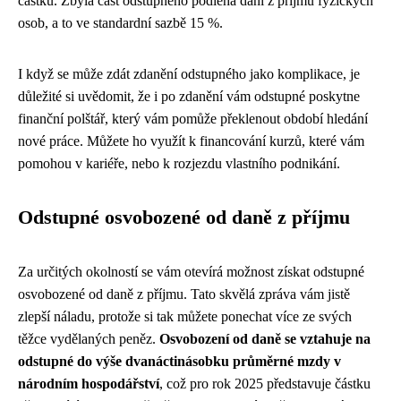
částku. Zbylá část odstupného podléhá dani z příjmu fyzických
osob, a to ve standardní sazbě 15 %.
I když se může zdát zdanění odstupného jako komplikace, je
důležité si uvědomit, že i po zdanění vám odstupné poskytne
finanční polštář, který vám pomůže překlenout období hledání
nové práce. Můžete ho využít k financování kurzů, které vám
pomohou v kariéře, nebo k rozjezdu vlastního podnikání.
Odstupné osvobozené od daně z příjmu
Za určitých okolností se vám otevírá možnost získat odstupné
osvobozené od daně z příjmu. Tato skvělá zpráva vám jistě
zlepší náladu, protože si tak můžete ponechat více ze svých
těžce vydělaných peněz.
Osvobození od daně se vztahuje na
odstupné do výše dvanáctinásobku průměrné mzdy v
národním hospodářství
, což pro rok 2025 představuje částku