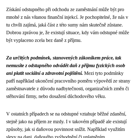
Získání odstupného při odchodu ze zaměstnání může být pro
mnohé z nás vítanou finanční injekcí. Je pochopitelné, že nás v
tu chvíli zajímá, jaká část z této sumy nám skutečně zůstane.
Dobrou zprávou je, že existují situace, kdy vám odstupné může
být vyplaceno zcela bez daně z příjmu.
Za určitých podmínek, stanovených zákoníkem práce, tak
nemusíte z odstupného odvádět daň z příjmu fyzických osob
ani platit sociální a zdravotní pojištění.
Mezi tyto podmínky
patří například ukončení pracovního poměru výpovědí ze strany
zaměstnavatele z důvodu nadbytečnosti, organizačních změn či
stěhování firmy, nebo dosažení důchodového věku.
V ostatních případech se na odstupné vztahuje běžné zdanění,
stejně jako na příjem ze mzdy. I v takovém případě ale existují
způsoby, jak si daňovou povinnost snížit. Například využitím
slevy na dani, daňového zvýhodnění či uplatněním