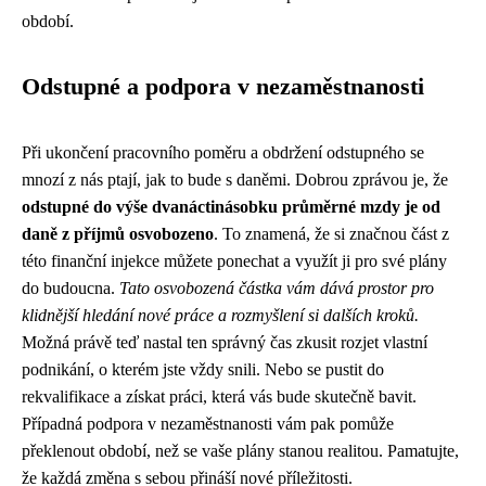
období.
Odstupné a podpora v nezaměstnanosti
Při ukončení pracovního poměru a obdržení odstupného se
mnozí z nás ptají, jak to bude s daněmi. Dobrou zprávou je, že
odstupné do výše dvanáctinásobku průměrné mzdy je od
daně z příjmů osvobozeno
. To znamená, že si značnou část z
této finanční injekce můžete ponechat a využít ji pro své plány
do budoucna.
Tato osvobozená částka vám dává prostor pro
klidnější hledání nové práce a rozmyšlení si dalších kroků.
Možná právě teď nastal ten správný čas zkusit rozjet vlastní
podnikání, o kterém jste vždy snili. Nebo se pustit do
rekvalifikace a získat práci, která vás bude skutečně bavit.
Případná podpora v nezaměstnanosti vám pak pomůže
překlenout období, než se vaše plány stanou realitou. Pamatujte,
že každá změna s sebou přináší nové příležitosti.