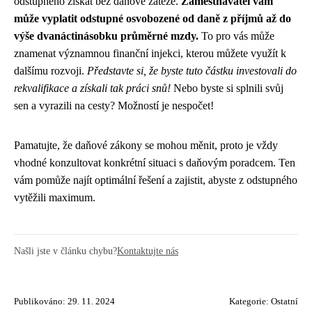
odstupného získat bez daňové zátěže.
Zaměstnavatel vám
může vyplatit odstupné osvobozené od daně z příjmů až do
výše dvanáctinásobku průměrné mzdy.
To pro vás může
znamenat významnou finanční injekci, kterou můžete využít k
dalšímu rozvoji.
Představte si, že byste tuto částku investovali do
rekvalifikace a získali tak práci snů!
Nebo byste si splnili svůj
sen a vyrazili na cesty? Možností je nespočet!
Pamatujte, že daňové zákony se mohou měnit, proto je vždy
vhodné konzultovat konkrétní situaci s daňovým poradcem. Ten
vám pomůže najít optimální řešení a zajistit, abyste z odstupného
vytěžili maximum.
Našli jste v článku chybu?
Kontaktujte nás
Publikováno: 29. 11. 2024
Kategorie:
Ostatní