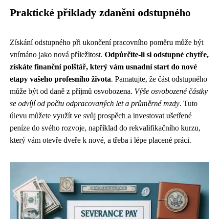
Praktické příklady zdanění odstupného
Získání odstupného při ukončení pracovního poměru může být
vnímáno jako nová příležitost.
Odpůrčíte-li si odstupné chytře,
získáte finanční polštář, který vám usnadní start do nové
etapy vašeho profesního života
. Pamatujte, že část odstupného
může být od daně z příjmů osvobozena.
Výše osvobozené částky
se odvíjí od počtu odpracovaných let a průměrné mzdy
. Tuto
úlevu můžete využít ve svůj prospěch a investovat ušetřené
peníze do svého rozvoje, například do rekvalifikačního kurzu,
který vám otevře dveře k nové, a třeba i lépe placené práci.