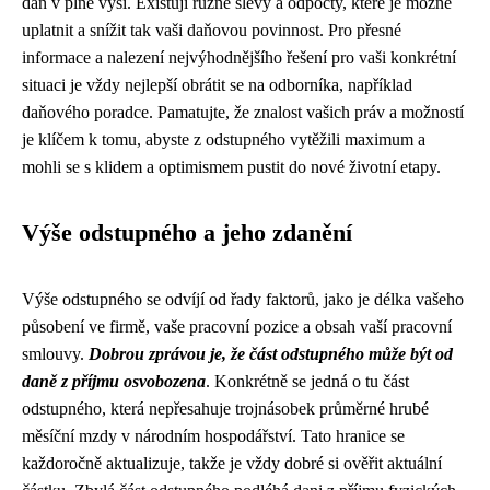
daň v plné výši. Existují různé slevy a odpočty, které je možné
uplatnit a snížit tak vaši daňovou povinnost. Pro přesné
informace a nalezení nejvýhodnějšího řešení pro vaši konkrétní
situaci je vždy nejlepší obrátit se na odborníka, například
daňového poradce. Pamatujte, že znalost vašich práv a možností
je klíčem k tomu, abyste z odstupného vytěžili maximum a
mohli se s klidem a optimismem pustit do nové životní etapy.
Výše odstupného a jeho zdanění
Výše odstupného se odvíjí od řady faktorů, jako je délka vašeho
působení ve firmě, vaše pracovní pozice a obsah vaší pracovní
smlouvy.
Dobrou zprávou je, že část odstupného může být od
daně z příjmu osvobozena
. Konkrétně se jedná o tu část
odstupného, která nepřesahuje trojnásobek průměrné hrubé
měsíční mzdy v národním hospodářství. Tato hranice se
každoročně aktualizuje, takže je vždy dobré si ověřit aktuální