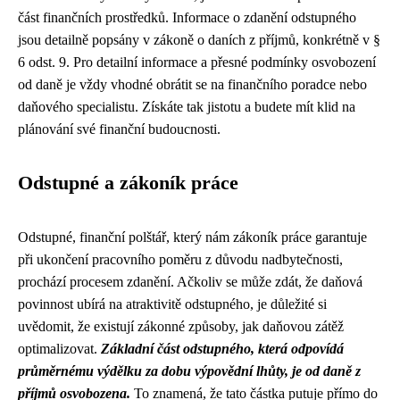
část finančních prostředků. Informace o zdanění odstupného
jsou detailně popsány v zákoně o daních z příjmů, konkrétně v §
6 odst. 9. Pro detailní informace a přesné podmínky osvobození
od daně je vždy vhodné obrátit se na finančního poradce nebo
daňového specialistu. Získáte tak jistotu a budete mít klid na
plánování své finanční budoucnosti.
Odstupné a zákoník práce
Odstupné, finanční polštář, který nám zákoník práce garantuje
při ukončení pracovního poměru z důvodu nadbytečnosti,
prochází procesem zdanění. Ačkoliv se může zdát, že daňová
povinnost ubírá na atraktivitě odstupného, je důležité si
uvědomit, že existují zákonné způsoby, jak daňovou zátěž
optimalizovat.
Základní část odstupného, která odpovídá
průměrnému výdělku za dobu výpovědní lhůty, je od daně z
příjmů osvobozena.
To znamená, že tato částka putuje přímo do