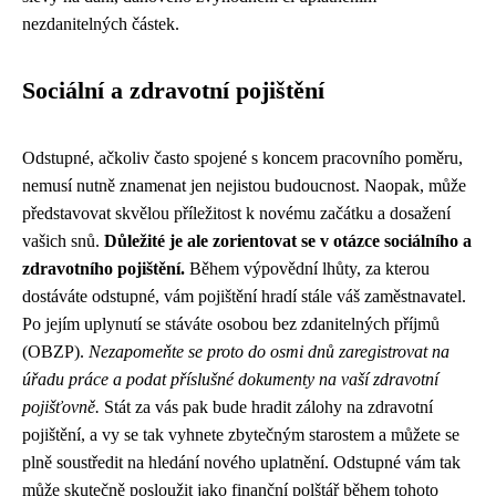
nezdanitelných částek.
Sociální a zdravotní pojištění
Odstupné, ačkoliv často spojené s koncem pracovního poměru,
nemusí nutně znamenat jen nejistou budoucnost. Naopak, může
představovat skvělou příležitost k novému začátku a dosažení
vašich snů.
Důležité je ale zorientovat se v otázce sociálního a
zdravotního pojištění.
Během výpovědní lhůty, za kterou
dostáváte odstupné, vám pojištění hradí stále váš zaměstnavatel.
Po jejím uplynutí se stáváte osobou bez zdanitelných příjmů
(OBZP).
Nezapomeňte se proto do osmi dnů zaregistrovat na
úřadu práce a podat příslušné dokumenty na vaší zdravotní
pojišťovně.
Stát za vás pak bude hradit zálohy na zdravotní
pojištění, a vy se tak vyhnete zbytečným starostem a můžete se
plně soustředit na hledání nového uplatnění. Odstupné vám tak
může skutečně posloužit jako finanční polštář během tohoto