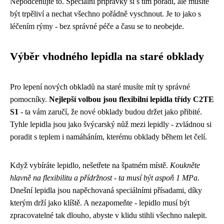
Nepodceňujte to. Speciální přípravky si s tím poradí, ale musíte
být trpěliví a nechat všechno pořádně vyschnout. Je to jako s
léčením rýmy - bez správné péče a času se to neobejde.
Výběr vhodného lepidla na staré obklady
Pro lepení nových obkladů na staré musíte mít ty správné
pomocníky.
Nejlepší volbou jsou flexibilní lepidla třídy C2TE
S1
- ta vám zaručí, že nové obklady budou držet jako přibité.
Tyhle lepidla jsou jako švýcarský nůž mezi lepidly - zvládnou si
poradit s teplem i namáháním, kterému obklady během let čelí.
Když vybíráte lepidlo, nešetřete na špatném místě.
Koukněte
hlavně na flexibilitu a přídržnost - ta musí být aspoň 1 MPa
.
Dnešní lepidla jsou napěchovaná speciálními přísadami, díky
kterým drží jako klíště. A nezapomeňte - lepidlo musí být
zpracovatelné tak dlouho, abyste v klidu stihli všechno nalepit.