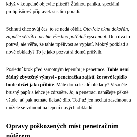
když v koupelně objevíte plíseň? Žádnou paniku, speciální
protiplísňový přípravek si s tím poradí.
Schnutí chce svůj čas, to se nedá ošidit.
Otevřete okna dokořán,
zapněte větrák a nechte všechno pořádně vyschnout
. Den dva to
potrvá, ale věřte, že tahle trpělivost se vyplatí. Mokrý podklad a
nové obklady? To je jako pozvat si domů průšvih.
Poslední krok před samotným lepením je penetrace.
Tohle není
žádný zbytečný výmysl - penetračka zajistí, že nové lepidlo
bude držet jako přibité
. Máte doma lesklé obklady? Vezměte
brusný papír a lehce je zdrsněte. Jo, a penetraci nanášejte pěkně
všude, ať pak nemáte flekaté dílo. Teď už jen nechat zaschnout a
můžete se vrhnout na lepení nových obkladů.
Opravy poškozených míst penetračním
nátěrem