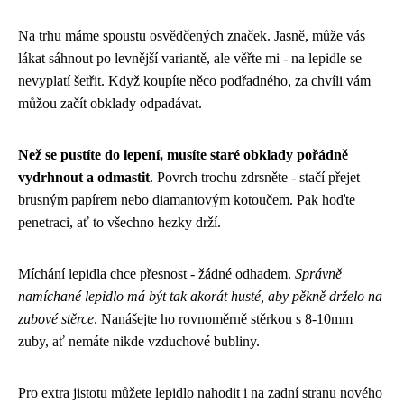
Na trhu máme spoustu osvědčených značek. Jasně, může vás
lákat sáhnout po levnější variantě, ale věřte mi - na lepidle se
nevyplatí šetřit. Když koupíte něco podřadného, za chvíli vám
můžou začít obklady odpadávat.
Než se pustíte do lepení, musíte staré obklady pořádně
vydrhnout a odmastit
. Povrch trochu zdrsněte - stačí přejet
brusným papírem nebo diamantovým kotoučem. Pak hoďte
penetraci, ať to všechno hezky drží.
Míchání lepidla chce přesnost - žádné odhadem.
Správně
namíchané lepidlo má být tak akorát husté, aby pěkně drželo na
zubové stěrce
. Nanášejte ho rovnoměrně stěrkou s 8-10mm
zuby, ať nemáte nikde vzduchové bubliny.
Pro extra jistotu můžete lepidlo nahodit i na zadní stranu nového