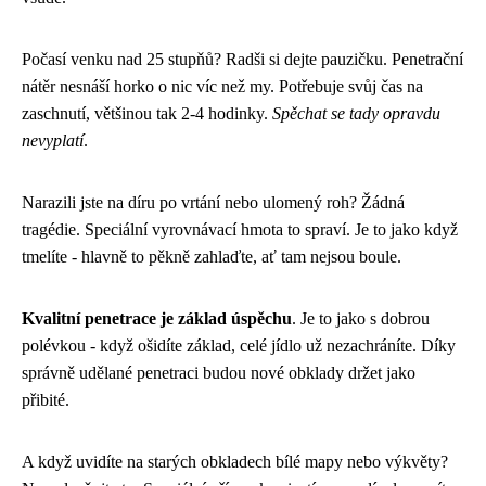
Počasí venku nad 25 stupňů? Radši si dejte pauzičku. Penetrační
nátěr nesnáší horko o nic víc než my. Potřebuje svůj čas na
zaschnutí, většinou tak 2-4 hodinky.
Spěchat se tady opravdu
nevyplatí
.
Narazili jste na díru po vrtání nebo ulomený roh? Žádná
tragédie. Speciální vyrovnávací hmota to spraví. Je to jako když
tmelíte - hlavně to pěkně zahlaďte, ať tam nejsou boule.
Kvalitní penetrace je základ úspěchu
. Je to jako s dobrou
polévkou - když ošidíte základ, celé jídlo už nezachráníte. Díky
správně udělané penetraci budou nové obklady držet jako
přibité.
A když uvidíte na starých obkladech bílé mapy nebo výkvěty?