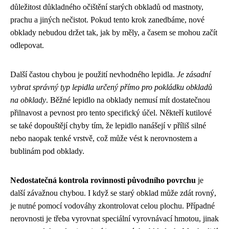
důležitost důkladného očištění starých obkladů od mastnoty,
prachu a jiných nečistot. Pokud tento krok zanedbáme, nové
obklady nebudou držet tak, jak by měly, a časem se mohou začít
odlepovat.
Další častou chybou je použití nevhodného lepidla.
Je zásadní
vybrat správný typ lepidla určený přímo pro pokládku obkladů
na obklady
. Běžné lepidlo na obklady nemusí mít dostatečnou
přilnavost a pevnost pro tento specifický účel. Někteří kutilové
se také dopouštějí chyby tím, že lepidlo nanášejí v příliš silné
nebo naopak tenké vrstvě, což může vést k nerovnostem a
bublinám pod obklady.
Nedostatečná kontrola rovinnosti původního povrchu
je
další závažnou chybou. I když se starý obklad může zdát rovný,
je nutné pomocí vodováhy zkontrolovat celou plochu. Případné
nerovnosti je třeba vyrovnat speciální vyrovnávací hmotou, jinak