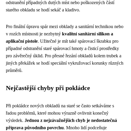
odstranění případných dutých míst nebo poškozených částí
starého obkladu se hodí sekáč a kladivo.
Pro finální úpravu spár mezi obklady a sanitární technikou nebo
v rozích místnosti je nezbytný
kvalitní sanitární silikon a
aplikační pistole
. Užitečné je mít také spárovací škrabku pro
případné odstranění staré spárovací hmoty a čisticí prostředky
pro závěrečný úklid. Pro přesné řezání obkladů kolem trubek a
jiných překážek se hodí speciální vykružovací korunky různých
průměrů.
Nejčastější chyby při pokládce
Při pokládce nových obkladů na staré se často setkáváme s
řadou problémů, které mohou výrazně ovlivnit konečný
výsledek.
Jednou z nejzávažnějších chyb je nedostatečná
příprava původního povrchu
. Mnoho lidí podceňuje