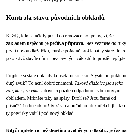
Kontrola stavu původních obkladů
Každý, kdo se někdy pustil do renovace koupelny, ví, že
základem úspěchu je pečlivá příprava
. Než vezmete do ruky
první novou dlaždičku, musíte pořádně proklepat ty staré. Je to
jako když stavíte dům - bez pevných základů to prostě nepůjde.
Projděte si staré obklady kousek po kousku. Slyšíte při poklepu
dutý zvuk? To není dobré znamení.
Takové dlaždice jsou jako
zub, který se viklá
- dříve či později odpadnou i s tím novým
obkladem. Mrkněte taky na spáry. Drolí se? Jsou černé od
plísně? To chce okamžitý zásah a pořádnou dezinfekci, jinak se
ty potvůrky vrátí i pod nový obklad.
Když najdete víc než desetinu uvolněných dlaždic, je čas na