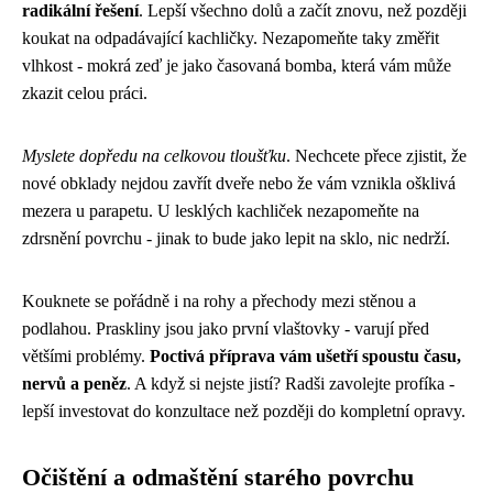
radikální řešení
. Lepší všechno dolů a začít znovu, než později
koukat na odpadávající kachličky. Nezapomeňte taky změřit
vlhkost - mokrá zeď je jako časovaná bomba, která vám může
zkazit celou práci.
Myslete dopředu na celkovou tloušťku
. Nechcete přece zjistit, že
nové obklady nejdou zavřít dveře nebo že vám vznikla ošklivá
mezera u parapetu. U lesklých kachliček nezapomeňte na
zdrsnění povrchu - jinak to bude jako lepit na sklo, nic nedrží.
Kouknete se pořádně i na rohy a přechody mezi stěnou a
podlahou. Praskliny jsou jako první vlaštovky - varují před
většími problémy.
Poctivá příprava vám ušetří spoustu času,
nervů a peněz
. A když si nejste jistí? Radši zavolejte profíka -
lepší investovat do konzultace než později do kompletní opravy.
Očištění a odmaštění starého povrchu