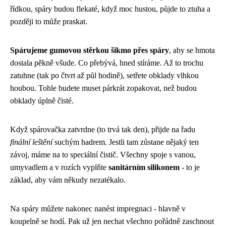
řídkou, spáry budou flekaté, když moc hustou, půjde to ztuha a
později to může praskat.
Spárujeme gumovou stěrkou šikmo přes spáry
, aby se hmota
dostala pěkně všude. Co přebývá, hned stíráme. Až to trochu
zatuhne (tak po čtvrt až půl hodině), setřete obklady vlhkou
houbou. Tohle budete muset párkrát zopakovat, než budou
obklady úplně čisté.
Když spárovačka zatvrdne (to trvá tak den), přijde na řadu
finální leštění
suchým hadrem. Jestli tam zůstane nějaký ten
závoj, máme na to speciální čistič. Všechny spoje s vanou,
umyvadlem a v rozích vyplňte
sanitárním silikonem
- to je
základ, aby vám někudy nezatékalo.
Na spáry můžete nakonec nanést impregnaci - hlavně v
koupelně se hodí. Pak už jen nechat všechno pořádně zaschnout