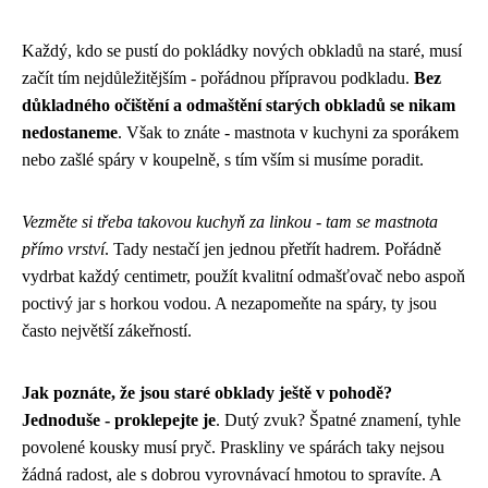
Každý, kdo se pustí do pokládky nových obkladů na staré, musí
začít tím nejdůležitějším - pořádnou přípravou podkladu.
Bez
důkladného očištění a odmaštění starých obkladů se nikam
nedostaneme
. Však to znáte - mastnota v kuchyni za sporákem
nebo zašlé spáry v koupelně, s tím vším si musíme poradit.
Vezměte si třeba takovou kuchyň za linkou - tam se mastnota
přímo vrství
. Tady nestačí jen jednou přetřít hadrem. Pořádně
vydrbat každý centimetr, použít kvalitní odmašťovač nebo aspoň
poctivý jar s horkou vodou. A nezapomeňte na spáry, ty jsou
často největší zákeřností.
Jak poznáte, že jsou staré obklady ještě v pohodě?
Jednoduše - proklepejte je
. Dutý zvuk? Špatné znamení, tyhle
povolené kousky musí pryč. Praskliny ve spárách taky nejsou
žádná radost, ale s dobrou vyrovnávací hmotou to spravíte. A