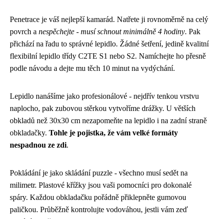
Penetrace je váš nejlepší kamarád. Natřete ji rovnoměrně na celý
povrch a
nespěchejte - musí schnout minimálně 4 hodiny
. Pak
přichází na řadu to správné lepidlo. Žádné šetření, jedině kvalitní
flexibilní lepidlo třídy C2TE S1 nebo S2. Namíchejte ho přesně
podle návodu a dejte mu těch 10 minut na vydýchání.
Lepidlo nanášíme jako profesionálové - nejdřív tenkou vrstvu
naplocho, pak zubovou stěrkou vytvoříme drážky. U větších
obkladů než 30x30 cm nezapomeňte na lepidlo i na zadní straně
obkladačky.
Tohle je pojistka, že vám velké formáty
nespadnou ze zdi
.
Pokládání je jako skládání puzzle - všechno musí sedět na
milimetr. Plastové křížky jsou vaši pomocníci pro dokonalé
spáry. Každou obkladačku pořádně přiklepněte gumovou
paličkou. Průběžně kontrolujte vodováhou, jestli vám zeď