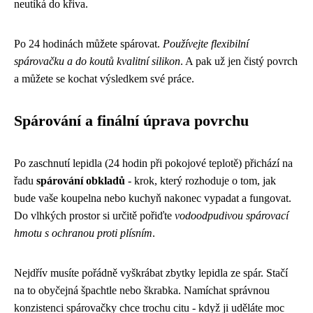
neutíká do křiva.
Po 24 hodinách můžete spárovat.
Používejte flexibilní
spárovačku a do koutů kvalitní silikon
. A pak už jen čistý povrch
a můžete se kochat výsledkem své práce.
Spárování a finální úprava povrchu
Po zaschnutí lepidla (24 hodin při pokojové teplotě) přichází na
řadu
spárování obkladů
- krok, který rozhoduje o tom, jak
bude vaše koupelna nebo kuchyň nakonec vypadat a fungovat.
Do vlhkých prostor si určitě pořiďte
vodoodpudivou spárovací
hmotu s ochranou proti plísním
.
Nejdřív musíte pořádně vyškrábat zbytky lepidla ze spár. Stačí
na to obyčejná špachtle nebo škrabka. Namíchat správnou
konzistenci spárovačky chce trochu citu - když ji uděláte moc