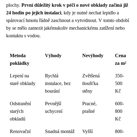
plochy.
První důležitý krok v péči o nové obklady začíná již
24 hodin po jejich instalaci
, kdy je nutné nechat lepidlo a
spárovací hmotu řádně zaschnout a vytvrdnout. V tomto období
by se mělo zamezit jakémukoliv mechanickému zatížení nebo
kontaktu s vodou.
Metoda
Výhody
Nevýhody
Cena
pokládky
za m²
Lepení na
Rychlá
Zvětšená
350-
staré obklady
instalace, bez
tloušťka
500
bourání
stěny
Kč
Odstranění
Pevnější
Pracné,
600-
starých
uchycení
prašné
800
obkladů
Kč
Renovační
Snadná montáž
Vyšší
800-