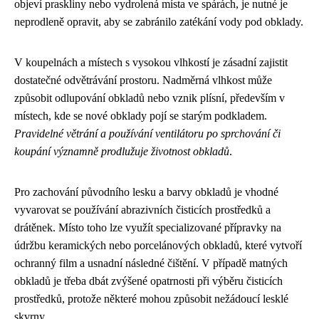
objeví praskliny nebo vydrolená místa ve spárách, je nutné je
neprodleně opravit, aby se zabránilo zatékání vody pod obklady.
V koupelnách a místech s vysokou vlhkostí je zásadní zajistit
dostatečné odvětrávání prostoru. Nadměrná vlhkost může
způsobit odlupování obkladů nebo vznik plísní, především v
místech, kde se nové obklady pojí se starým podkladem.
Pravidelné větrání a používání ventilátoru po sprchování či
koupání významně prodlužuje životnost obkladů
.
Pro zachování původního lesku a barvy obkladů je vhodné
vyvarovat se používání abrazivních čisticích prostředků a
drátěnek. Místo toho lze využít specializované přípravky na
údržbu keramických nebo porcelánových obkladů, které vytvoří
ochranný film a usnadní následné čištění. V případě matných
obkladů je třeba dbát zvýšené opatrnosti při výběru čisticích
prostředků, protože některé mohou způsobit nežádoucí lesklé
skvrny.