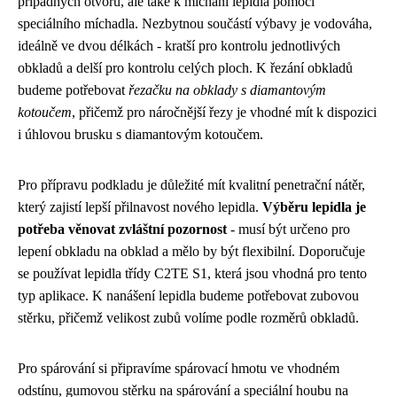
případných otvorů, ale také k míchání lepidla pomocí
speciálního míchadla. Nezbytnou součástí výbavy je vodováha,
ideálně ve dvou délkách - kratší pro kontrolu jednotlivých
obkladů a delší pro kontrolu celých ploch. K řezání obkladů
budeme potřebovat
řezačku na obklady s diamantovým
kotoučem
, přičemž pro náročnější řezy je vhodné mít k dispozici
i úhlovou brusku s diamantovým kotoučem.
Pro přípravu podkladu je důležité mít kvalitní penetrační nátěr,
který zajistí lepší přilnavost nového lepidla.
Výběru lepidla je
potřeba věnovat zvláštní pozornost
- musí být určeno pro
lepení obkladu na obklad a mělo by být flexibilní. Doporučuje
se používat lepidla třídy C2TE S1, která jsou vhodná pro tento
typ aplikace. K nanášení lepidla budeme potřebovat zubovou
stěrku, přičemž velikost zubů volíme podle rozměrů obkladů.
Pro spárování si připravíme spárovací hmotu ve vhodném
odstínu, gumovou stěrku na spárování a speciální houbu na