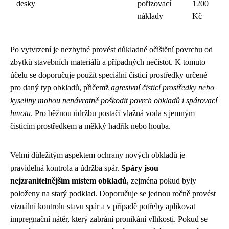
desky
pořizovací
1200
náklady
Kč
Po vytvrzení je nezbytné provést důkladné očištění povrchu od
zbytků stavebních materiálů a případných nečistot. K tomuto
účelu se doporučuje použít speciální čisticí prostředky určené
pro daný typ obkladů, přičemž
agresivní čisticí prostředky nebo
kyseliny mohou nenávratně poškodit povrch obkladů i spárovací
hmotu
. Pro běžnou údržbu postačí vlažná voda s jemným
čisticím prostředkem a měkký hadřík nebo houba.
Velmi důležitým aspektem ochrany nových obkladů je
pravidelná kontrola a údržba spár.
Spáry jsou
nejzranitelnějším místem obkladů
, zejména pokud byly
položeny na starý podklad. Doporučuje se jednou ročně provést
vizuální kontrolu stavu spár a v případě potřeby aplikovat
impregnační nátěr, který zabrání pronikání vlhkosti. Pokud se