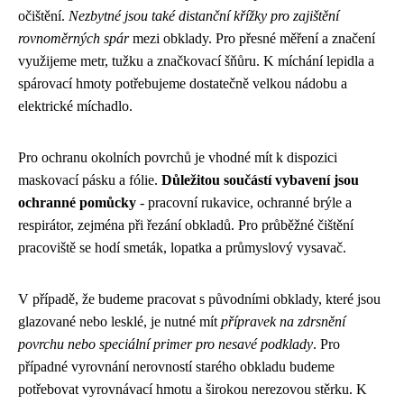
očištění.
Nezbytné jsou také distanční křížky pro zajištění
rovnoměrných spár
mezi obklady. Pro přesné měření a značení
využijeme metr, tužku a značkovací šňůru. K míchání lepidla a
spárovací hmoty potřebujeme dostatečně velkou nádobu a
elektrické míchadlo.
Pro ochranu okolních povrchů je vhodné mít k dispozici
maskovací pásku a fólie.
Důležitou součástí vybavení jsou
ochranné pomůcky
- pracovní rukavice, ochranné brýle a
respirátor, zejména při řezání obkladů. Pro průběžné čištění
pracoviště se hodí smeták, lopatka a průmyslový vysavač.
V případě, že budeme pracovat s původními obklady, které jsou
glazované nebo lesklé, je nutné mít
přípravek na zdrsnění
povrchu nebo speciální primer pro nesavé podklady
. Pro
případné vyrovnání nerovností starého obkladu budeme
potřebovat vyrovnávací hmotu a širokou nerezovou stěrku. K