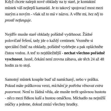
Když chcete nalepit nové obklady na ty staré, je kontaktní
můstek váš nejlepší kamarád. Je to takový spojovací most mezi
starým a novým - však už to má v názvu. A věřte mi,
bez něj to
prostě nefunguje
.
Nejdřív musíte staré obklady pořádně vydrhnout. Žádné
polovičaté řešení, tady jde o každý centimetr. Vezměte si
speciální čistič na obklady, pořádně vydrbejte a pak opláchněte
čistou vodou. A teď to nejdůležitější -
nechat všechno pořádně
vyschnout
. Jasně, čekání není zrovna zábava, ale těch 24 až 48
hodin za to stojí.
Samotný můstek koupíte buď už namíchaný, nebo v prášku.
Pokud máte práškovou verzi,
míchání je potřeba věnovat extra
pozornost
. Není to žádná věda, ale musíte trefit správnou hustotu
- něco mezi řídkou kaší a hustou omáčkou. Míchadlo na nejnižší
otáčky a jedeme, dokud zmizí všechny hrudky.