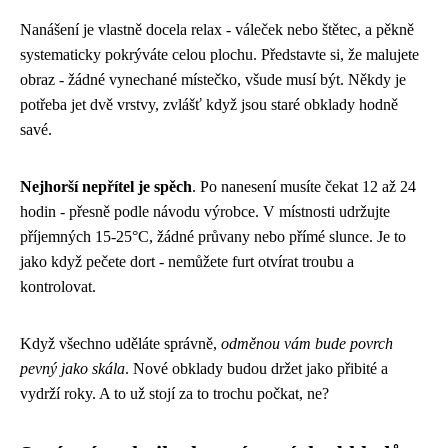
Nanášení je vlastně docela relax - váleček nebo štětec, a pěkně
systematicky pokrýváte celou plochu. Představte si, že malujete
obraz - žádné vynechané místečko, všude musí být. Někdy je
potřeba jet dvě vrstvy, zvlášť když jsou staré obklady hodně
savé.
Nejhorší nepřítel je spěch
. Po nanesení musíte čekat 12 až 24
hodin - přesně podle návodu výrobce. V místnosti udržujte
příjemných 15-25°C, žádné průvany nebo přímé slunce. Je to
jako když pečete dort - nemůžete furt otvírat troubu a
kontrolovat.
Když všechno uděláte správně,
odměnou vám bude povrch
pevný jako skála
. Nové obklady budou držet jako přibité a
vydrží roky. A to už stojí za to trochu počkat, ne?