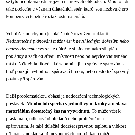
se tyto nedokonalosti projeví i na nových obkladech. Mnoho lidí
také podceňuje význam dilatačních spár, které jsou nezbytné pro
kompenzaci tepelné roztažnosti materiálů.
Velmi častou chybou je také špatné rozvržení obkladů.
Nedostatečné plánování může vést k nevzhledným dořezům nebo
nepravidelnému vzoru
. Je důležité si předem nakreslit plán
pokládky a začít od středu místnosti nebo od nejvíce viditelného
místa. Někteří kutilové také zapomínají na správné spárování -
buď použijí nevhodnou spárovací hmotu, nebo nedodrží správný
postup při spárování.
Další problematickou oblastí je nedodržení technologických
přestávek.
Mnoho lidí spěchá s jednotlivými kroky a nedává
materiálům dostatečný čas na vytvrdnutí
. To může vést k
prasklinám, odlepování obkladů nebo problémům se
spárováním. Je také důležité dodržet správnou teplotu a vlhkost
při práci - pokládka při nevhodných podmínkách může