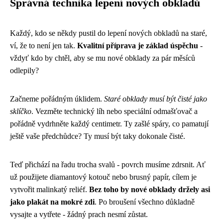
Správná technika lepení nových obkladů
Každý, kdo se někdy pustil do lepení nových obkladů na staré,
ví, že to není jen tak.
Kvalitní příprava je základ úspěchu
-
vždyť kdo by chtěl, aby se mu nové obklady za pár měsíců
odlepily?
Začneme pořádným úklidem.
Staré obklady musí být čisté jako
sklíčko
. Vezměte technický líh nebo speciální odmašťovač a
pořádně vydrhněte každý centimetr. Ty zašlé spáry, co pamatují
ještě vaše předchůdce? Ty musí být taky dokonale čisté.
Teď přichází na řadu trocha svalů - povrch musíme zdrsnit. Ať
už použijete diamantový kotouč nebo brusný papír, cílem je
vytvořit malinkatý reliéf.
Bez toho by nové obklady držely asi
jako plakát na mokré zdi
. Po broušení všechno důkladně
vysajte a vytřete - žádný prach nesmí zůstat.