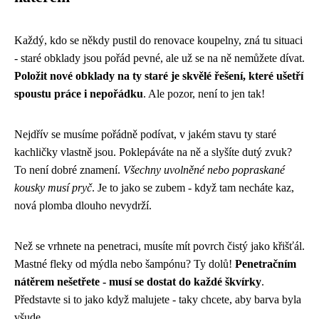
Každý, kdo se někdy pustil do renovace koupelny, zná tu situaci
- staré obklady jsou pořád pevné, ale už se na ně nemůžete dívat.
Položit nové obklady na ty staré je skvělé řešení, které ušetří
spoustu práce i nepořádku
. Ale pozor, není to jen tak!
Nejdřív se musíme pořádně podívat, v jakém stavu ty staré
kachličky vlastně jsou. Poklepáváte na ně a slyšíte dutý zvuk?
To není dobré znamení.
Všechny uvolněné nebo popraskané
kousky musí pryč
. Je to jako se zubem - když tam necháte kaz,
nová plomba dlouho nevydrží.
Než se vrhnete na penetraci, musíte mít povrch čistý jako křišťál.
Mastné fleky od mýdla nebo šampónu? Ty dolů!
Penetračním
nátěrem nešetřete - musí se dostat do každé škvírky
.
Představte si to jako když malujete - taky chcete, aby barva byla
všude.