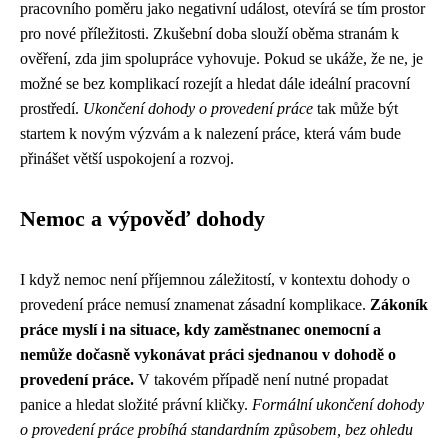
pracovního poměru jako negativní událost, otevírá se tím prostor
pro nové příležitosti. Zkušební doba slouží oběma stranám k
ověření, zda jim spolupráce vyhovuje. Pokud se ukáže, že ne, je
možné se bez komplikací rozejít a hledat dále ideální pracovní
prostředí.
Ukončení dohody o provedení práce
tak může být
startem k novým výzvám a k nalezení práce, která vám bude
přinášet větší uspokojení a rozvoj.
Nemoc a výpověď dohody
I když nemoc není příjemnou záležitostí, v kontextu dohody o
provedení práce nemusí znamenat zásadní komplikace.
Zákoník
práce myslí i na situace, kdy zaměstnanec onemocní a
nemůže dočasně vykonávat práci sjednanou v dohodě o
provedení práce.
V takovém případě není nutné propadat
panice a hledat složité právní kličky.
Formální ukončení dohody
o provedení práce probíhá standardním způsobem, bez ohledu