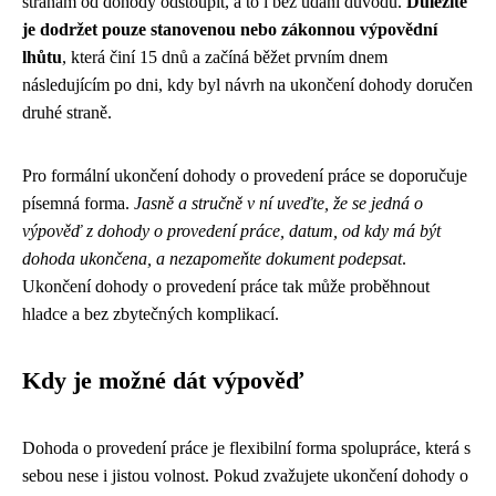
stranám od dohody odstoupit, a to i bez udání důvodu.
Důležité
je dodržet pouze stanovenou nebo zákonnou výpovědní
lhůtu
, která činí 15 dnů a začíná běžet prvním dnem
následujícím po dni, kdy byl návrh na ukončení dohody doručen
druhé straně.
Pro formální ukončení dohody o provedení práce se doporučuje
písemná forma.
Jasně a stručně v ní uveďte, že se jedná o
výpověď z dohody o provedení práce, datum, od kdy má být
dohoda ukončena, a nezapomeňte dokument podepsat
.
Ukončení dohody o provedení práce tak může proběhnout
hladce a bez zbytečných komplikací.
Kdy je možné dát výpověď
Dohoda o provedení práce je flexibilní forma spolupráce, která s
sebou nese i jistou volnost. Pokud zvažujete ukončení dohody o