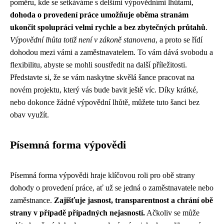
poměru, kde se setkáváme s delšími výpovědními lhůtami,
dohoda o provedení práce umožňuje oběma stranám
ukončit spolupráci velmi rychle a bez zbytečných průtahů
.
Výpovědní lhůta totiž není v zákoně stanovena
, a proto se řídí
dohodou mezi vámi a zaměstnavatelem. To vám dává svobodu a
flexibilitu, abyste se mohli soustředit na další příležitosti.
Představte si, že se vám naskytne skvělá šance pracovat na
novém projektu, který vás bude bavit ještě víc. Díky krátké,
nebo dokonce žádné výpovědní lhůtě, můžete tuto šanci bez
obav využít.
Písemná forma výpovědi
Písemná forma výpovědi hraje klíčovou roli pro obě strany
dohody o provedení práce, ať už se jedná o zaměstnavatele nebo
zaměstnance.
Zajišťuje jasnost, transparentnost a chrání obě
strany v případě případných nejasností.
Ačkoliv se může