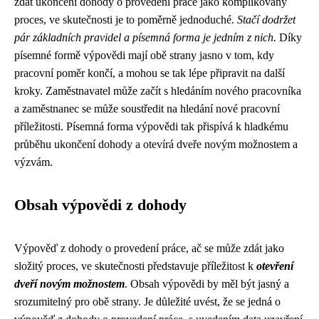
zdát ukončení dohody o provedení práce jako komplikovaný
proces, ve skutečnosti je to poměrně jednoduché.
Stačí dodržet
pár základních pravidel a písemná forma je jedním z nich.
Díky
písemné formě výpovědi mají obě strany jasno v tom, kdy
pracovní poměr končí, a mohou se tak lépe připravit na další
kroky. Zaměstnavatel může začít s hledáním nového pracovníka
a zaměstnanec se může soustředit na hledání nové pracovní
příležitosti. Písemná forma výpovědi tak přispívá k hladkému
průběhu ukončení dohody a otevírá dveře novým možnostem a
výzvám.
Obsah výpovědi z dohody
Výpověď z dohody o provedení práce, ač se může zdát jako
složitý proces, ve skutečnosti představuje příležitost k
otevření
dveří novým možnostem
. Obsah výpovědi by měl být jasný a
srozumitelný pro obě strany. Je důležité uvést, že se jedná o