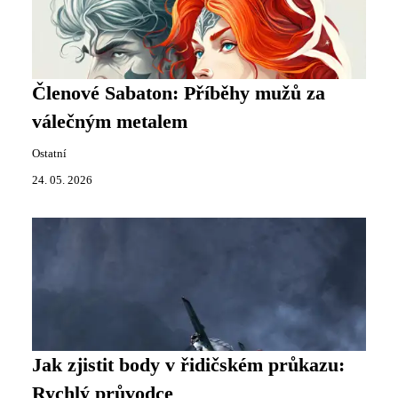
Členové Sabaton: Příběhy mužů za
válečným metalem
Ostatní
24. 05. 2026
Jak zjistit body v řidičském průkazu:
Rychlý průvodce