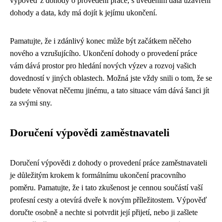
výpověď z dohody o provedení práce, s uvedením data uzavření
dohody a data, kdy má dojít k jejímu ukončení.
Pamatujte, že i zdánlivý konec může být začátkem něčeho
nového a vzrušujícího. Ukončení dohody o provedení práce
vám dává prostor pro hledání nových výzev a rozvoj vašich
dovedností v jiných oblastech. Možná jste vždy snili o tom, že se
budete věnovat něčemu jinému, a tato situace vám dává šanci jít
za svými sny.
Doručení výpovědi zaměstnavateli
Doručení výpovědi z dohody o provedení práce zaměstnavateli
je důležitým krokem k formálnímu ukončení pracovního
poměru. Pamatujte, že i tato zkušenost je cennou součástí vaší
profesní cesty a otevírá dveře k novým příležitostem. Výpověď
doručte osobně a nechte si potvrdit její přijetí, nebo ji zašlete