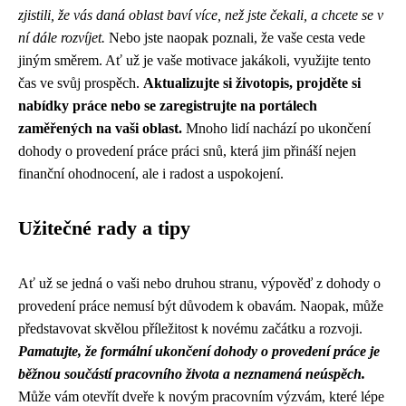
zjistili, že vás daná oblast baví více, než jste čekali, a chcete se v
ní dále rozvíjet.
Nebo jste naopak poznali, že vaše cesta vede
jiným směrem. Ať už je vaše motivace jakákoli, využijte tento
čas ve svůj prospěch.
Aktualizujte si životopis, projděte si
nabídky práce nebo se zaregistrujte na portálech
zaměřených na vaši oblast.
Mnoho lidí nachází po ukončení
dohody o provedení práce práci snů, která jim přináší nejen
finanční ohodnocení, ale i radost a uspokojení.
Užitečné rady a tipy
Ať už se jedná o vaši nebo druhou stranu, výpověď z dohody o
provedení práce nemusí být důvodem k obavám. Naopak, může
představovat skvělou příležitost k novému začátku a rozvoji.
Pamatujte, že formální ukončení dohody o provedení práce je
běžnou součástí pracovního života a neznamená neúspěch.
Může vám otevřít dveře k novým pracovním výzvám, které lépe