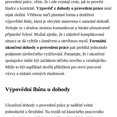
provedení práce, vězte, že i zde existují cesty, jak to provést
hladce a korektně.
Výpověď z dohody o provedení práce
není
nijak složitá. Většinou stačí písemná forma a dodržení
výpovědní lhůty, která je obvykle stanovena v samotné dohodě.
Nebojte se s druhou stranou komunikovat a hledat oboustranně
přijatelné řešení.
Možná zjistíte, že i zdánlivě komplikovaná
situace se dá vyřešit s úsměvem a otevřenou myslí.
Formální
ukončení dohody o provedení práce
pak probíhá jednoduše
podpisem závěrečného vyúčtování. Pamatujte, že i ukončení
spolupráce může být začátkem něčeho nového a vzrušujícího.
Může to být například skvělá příležitost pro nové pracovní
výzvy a získání cenných zkušeností.
Výpovědní lhůta u dohody
Ukončení dohody o provedení práce je naštěstí velmi
jednoduché a flexibilní. Na rozdíl od klasického pracovního