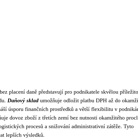
ez placení daně představují pro podnikatele skvělou příležito
odu.
Daňový sklad
umožňuje odložit platbu DPH až do okamži
ší úsporu finančních prostředků a větší flexibilitu v podniká
je dovoz zboží z třetích zemí bez nutnosti okamžitého procl
ogistických procesů a snižování administrativní zátěže. Tyto
at lepších výsledků.