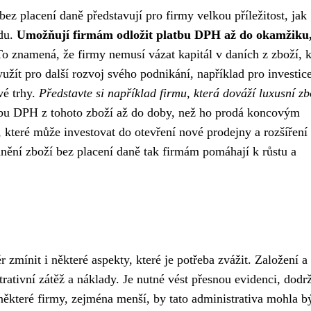
ez placení daně představují pro firmy velkou příležitost, jak
odu.
Umožňují firmám odložit platbu DPH až do okamžiku
o znamená, že firmy nemusí vázat kapitál v daních z zboží, k
žít pro další rozvoj svého podnikání, například pro investic
vé trhy.
Představte si například firmu, která dováží luxusní zb
bu DPH z tohoto zboží až do doby, než ho prodá koncovým
 které může investovat do otevření nové prodejny a rozšíření
nění zboží bez placení daně tak firmám pomáhají k růstu a
 zmínit i některé aspekty, které je potřeba zvážit. Založení a
rativní zátěž a náklady. Je nutné vést přesnou evidenci, dodr
 některé firmy, zejména menší, by tato administrativa mohla b