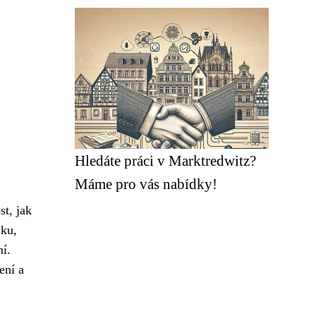
Hledáte práci v Marktredwitz?
Máme pro vás nabídky!
st, jak
ku,
ní.
ení a