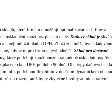
h skladů, které firmám umožňují optimalizovat cash flow a
asné uskladnění zboží bez placení daně.
Daňový sklad
je skvěl
ží a chtějí odložit platbu DPH. Zboží zde může být skladován
ntě, kdy je to pro firmu nejvýhodnější.
Sklad pro dočasné
rmy, které potřebují zboží pouze krátkodobě uskladnit, napříkl
z placení cla a DPH po dobu 90 dnů. Oba typy daňových skl
í jim tolik potřebnou flexibilitu v dnešním dynamickém obch
j růst a rozvoj, aniž by je zbytečně brzdily administrativní