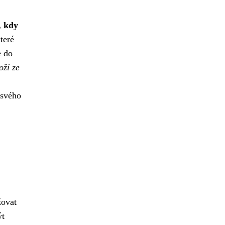
, kdy
teré
e do
oží ze
 svého
žovat
ýt