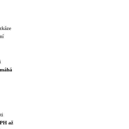
 zkáze
ní
i
pomáhá
ti
DPH až