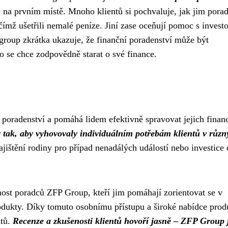
 na prvním místě. Mnoho klientů si pochvaluje, jak jim porad
čímž ušetřili nemalé peníze. Jiní zase oceňují pomoc s inves
roup zkrátka ukazuje, že finanční poradenství může být
do se chce zodpovědně starat o své finance.
í poradenství a pomáhá lidem efektivně spravovat jejich finan
y tak, aby vyhovovaly individuálním potřebám klientů v různ
jištění rodiny pro případ nenadálých událostí nebo investice
nost poradců ZFP Group, kteří jim pomáhají zorientovat se v
rodukty. Díky tomuto osobnímu přístupu a široké nabídce prod
ntů.
Recenze a zkušenosti klientů hovoří jasně – ZFP Group 