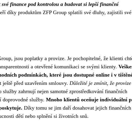
 své finance pod kontrolou a budovat si lepší finanční
eří díky produktům ZFP Group splatili své dluhy, zajistili své
oup, jsou poplatky a provize. Je pochopitelné, že klienti chtě
ransparentnosti a otevřené komunikaci se svými klienty.
Veške
hodních podmínkách, které jsou dostupné online i v tištěn
t ještě před uzavřením smlouvy.
Důležité je zmínit, že provize
 služby zahrnují nejen samotné zprostředkování finančních
lší doprovodné služby.
Mnoho klientů oceňuje individuální p
poskytuje.
Díky tomu se jim daří dosahovat jejich finančních 
ucnosti dětí nebo splnění si životních snů.