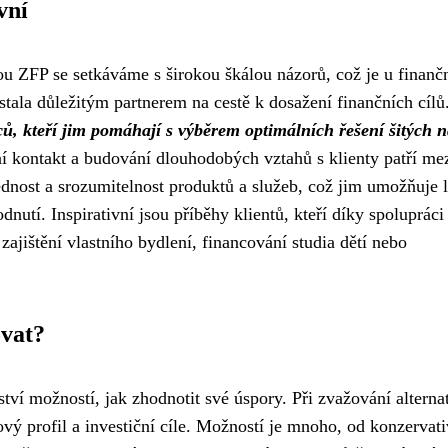
vní
ou ZFP se setkáváme s širokou škálou názorů, což je u finanč
tala důležitým partnerem na cestě k dosažení finančních cílů
ců, kteří jim pomáhají s výběrem optimálních řešení šitých 
 kontakt a budování dlouhodobých vztahů s klienty patří me
lednost a srozumitelnost produktů a služeb, což jim umožňuje 
dnutí. Inspirativní jsou příběhy klientů, kteří díky spolupráci
zajištění vlastního bydlení, financování studia dětí nebo
ovat?
tví možností, jak zhodnotit své úspory. Při zvažování alterna
kový profil a investiční cíle. Možností je mnoho, od konzervat