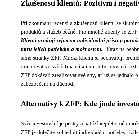
Zkušenosti klientů: Pozitivní i negati
Při zkoumání recenzí a zkušeností klientů se skupin
produktů a služeb běžné. Pro mnohé klienty se ZFP s
Klienti oceňují zejména individuální přístup porad
míru jejich potřebám a možnostem.
Důraz na osobní
silné stránky ZFP. Mnozí klienti si pochvalují přeh
orientovat ve světě financí a činit informovaná rozho
ZFP dokázali zrealizovat své sny, ať už se jednalo o 
zabezpečení na důchod.
Alternativy k ZFP: Kde jinde invest
Svět investování je pestrý a nabízí nepřeberné množs
ZFP je důležité zohlednit individuální potřeby, rizi