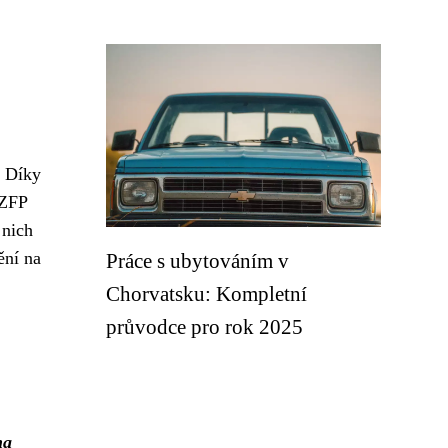
 Díky
 ZFP
 nich
ění na
Práce s ubytováním v
Chorvatsku: Kompletní
průvodce pro rok 2025
ha