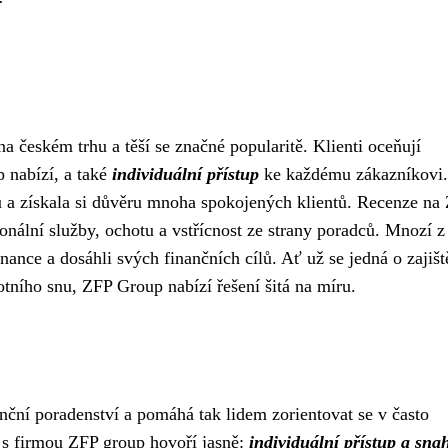
a českém trhu a těší se značné popularitě. Klienti oceňují
 nabízí, a také
individuální přístup
ke každému zákazníkovi.
u a získala si důvěru mnoha spokojených klientů. Recenze na
onální služby, ochotu a vstřícnost ze strany poradců. Mnozí z
ance a dosáhli svých finančních cílů. Ať už se jedná o zajišt
votního snu, ZFP Group nabízí řešení šitá na míru.
anční poradenství a pomáhá tak lidem zorientovat se v často
ů s firmou ZFP group hovoří jasně:
individuální přístup a sna