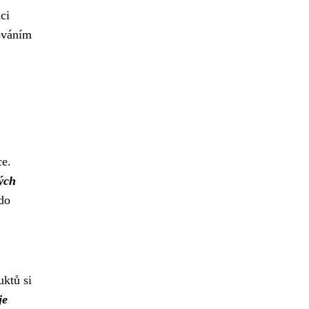
ci
továním
ce.
ých
 do
uktů si
je