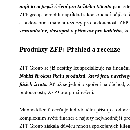
najít to nejlepší řešení pro každého klienta
jsou zde
ZFP group pomohli například s konsolidací půjček, 
a budováním finanční rezervy pro budoucnost. ZFP g
srozumitelné, dostupné a přínosné pro každého
, k
Produkty ZFP: Přehled a recenze
ZFP Group se již desítky let specializuje na finančn
Nabízí širokou škálu produktů, které jsou navržen
fázích života.
Ať už se jedná o spoření na důchod, za
budoucnosti, ZFP Group má řešení.
Mnoho klientů oceňuje individuální přístup a odbor
komplexním světě financí a najít ty nejvhodnější p
ZFP Group získala důvěru mnoha spokojených klie