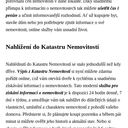
porovnání cen nemovitostí v dané lokalitě. Díky snadnému
přístupu k informacím o nemovitostech tak můžete
ušetřit čas i
peníze
a učinit informovanější rozhodnutí. Ať už kupujete byt,
stavíte dům nebo jen potřebujete zjistit informace o své
nemovitosti, online služby vám usnadní život.
Nahlížení do Katastru Nemovitostí
Nahlédnutí do Katastru Nemovitostí se stalo jednodušší než kdy
dříve.
Výpis z Katastru Nemovitostí
si nyní můžete zdarma
pořídit online, což vám otevírá dveře k rychlému a snadnému
získávání informací o nemovitostech. Tato moderní
služba pro
získání informací o nemovitosti
je k dispozici 24 hodin denně, 7
dní v týdnu, a umožňuje vám tak nahlížet do důležitých údajů o
vlastnictví, umístění a charakteru nemovitostí z pohodlí vašeho
domova. Představte si, že plánujete koupi pozemku a během pár
minut si můžete ověřit jeho historii a aktuální stav. Nebo si