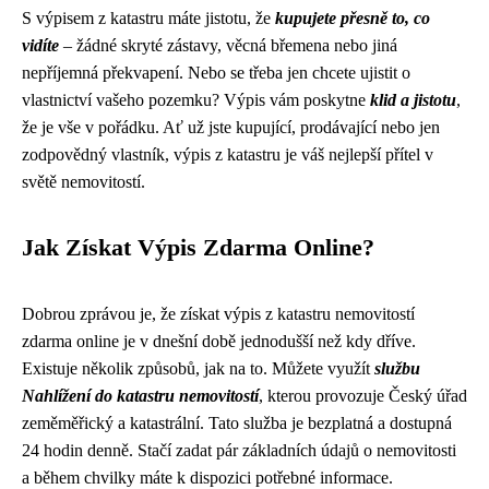
S výpisem z katastru máte jistotu, že
kupujete přesně to, co
vidíte
– žádné skryté zástavy, věcná břemena nebo jiná
nepříjemná překvapení. Nebo se třeba jen chcete ujistit o
vlastnictví vašeho pozemku? Výpis vám poskytne
klid a jistotu
,
že je vše v pořádku. Ať už jste kupující, prodávající nebo jen
zodpovědný vlastník, výpis z katastru je váš nejlepší přítel v
světě nemovitostí.
Jak Získat Výpis Zdarma Online?
Dobrou zprávou je, že získat výpis z katastru nemovitostí
zdarma online je v dnešní době jednodušší než kdy dříve.
Existuje několik způsobů, jak na to. Můžete využít
službu
Nahlížení do katastru nemovitostí
, kterou provozuje Český úřad
zeměměřický a katastrální. Tato služba je bezplatná a dostupná
24 hodin denně. Stačí zadat pár základních údajů o nemovitosti
a během chvilky máte k dispozici potřebné informace.