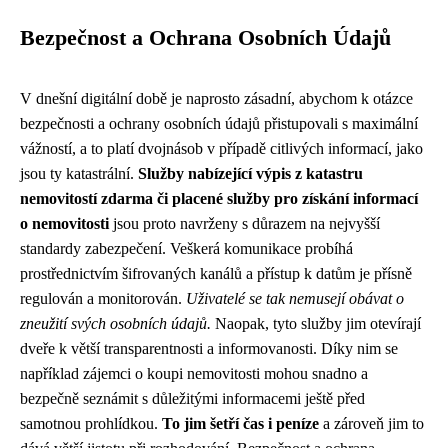
Bezpečnost a Ochrana Osobních Údajů
V dnešní digitální době je naprosto zásadní, abychom k otázce
bezpečnosti a ochrany osobních údajů přistupovali s maximální
vážností, a to platí dvojnásob v případě citlivých informací, jako
jsou ty katastrální.
Služby nabízející výpis z katastru
nemovitostí zdarma či placené služby pro získání informací
o nemovitosti
jsou proto navrženy s důrazem na nejvyšší
standardy zabezpečení. Veškerá komunikace probíhá
prostřednictvím šifrovaných kanálů a přístup k datům je přísně
regulován a monitorován.
Uživatelé se tak nemusejí obávat o
zneužití svých osobních údajů.
Naopak, tyto služby jim otevírají
dveře k větší transparentnosti a informovanosti. Díky nim se
například zájemci o koupi nemovitosti mohou snadno a
bezpečně seznámit s důležitými informacemi ještě před
samotnou prohlídkou.
To jim šetří čas i peníze
a zároveň jim to