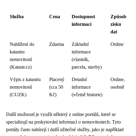
Služba
Cena
Dostupnost
Způsob
informací
zisku
dat
Nahlížení do
Zdarma
Základní
Online
katastru
informace
nemovitostí
(vlastník,
(Katastr.cz)
parcela, stavby)
Výpis z katastru
Placený
Detailní
Online,
nemovitostí
(cca 50
informace
osobně
(CUZK)
Kč)
(včetně historie)
Další možností je využít některý z online portálů, které se
specializují na poskytování informací o nemovitostech. Tyto
portály často nabízejí i další užitečné služby, jako je například