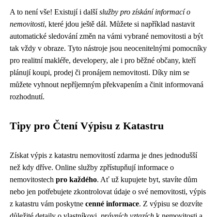
A to není vše! Existují i další
služby pro získání informací o
nemovitosti
, které jdou ještě dál. Můžete si například nastavit
automatické sledování změn na vámi vybrané nemovitosti a být
tak vždy v obraze. Tyto nástroje jsou neocenitelnými pomocníky
pro realitní makléře, developery, ale i pro běžné občany, kteří
plánují koupi, prodej či pronájem nemovitosti. Díky nim se
můžete vyhnout nepříjemným překvapením a činit informovaná
rozhodnutí.
Tipy pro Čtení Výpisu z Katastru
Získat výpis z katastru nemovitostí zdarma je dnes jednodušší
než kdy dříve. Online služby zpřístupňují informace o
nemovitostech
pro každého
. Ať už kupujete byt, stavíte dům
nebo jen potřebujete zkontrolovat údaje o své nemovitosti, výpis
z katastru vám poskytne
cenné informace
. Z výpisu se dozvíte
důležité detaily o vlastníkovi,
právních vztazích
k nemovitosti a