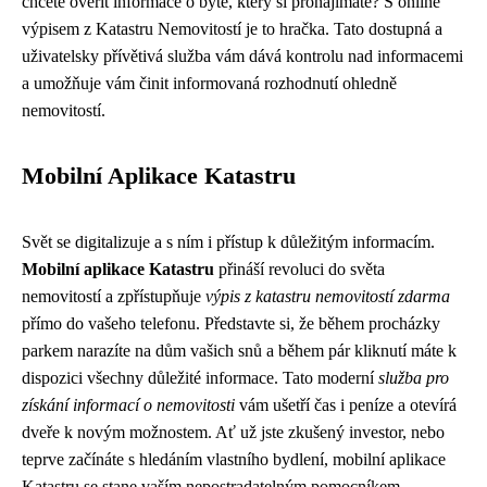
chcete ověřit informace o bytě, který si pronajímáte? S online
výpisem z Katastru Nemovitostí je to hračka. Tato dostupná a
uživatelsky přívětivá služba vám dává kontrolu nad informacemi
a umožňuje vám činit informovaná rozhodnutí ohledně
nemovitostí.
Mobilní Aplikace Katastru
Svět se digitalizuje a s ním i přístup k důležitým informacím.
Mobilní aplikace Katastru
přináší revoluci do světa
nemovitostí a zpřístupňuje
výpis z katastru nemovitostí zdarma
přímo do vašeho telefonu. Představte si, že během procházky
parkem narazíte na dům vašich snů a během pár kliknutí máte k
dispozici všechny důležité informace. Tato moderní
služba pro
získání informací o nemovitosti
vám ušetří čas i peníze a otevírá
dveře k novým možnostem. Ať už jste zkušený investor, nebo
teprve začínáte s hledáním vlastního bydlení, mobilní aplikace
Katastru se stane vaším nepostradatelným pomocníkem.