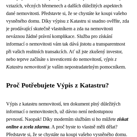
vztazích, věcných břemenech a dalších důležitých aspektech
dané nemovitosti. Představte si, že se chystáte ke koupi vašeho
vysněného domu. Díky výpisu z Katastru si snadno ověříte, zda
je prodávající skutečně vlastníkem a zda na nemovitosti
neváznou žádné právní komplikace. Služba pro získání
informací o nemovitosti vám tak dává jistotu a transparentnost
při vašich realitních transakcích. Ať už jste zkušený investor,
nebo teprve začínáte s investicemi do nemovitostí,
výpis z
Katastru nemovitostí
je vaším nepostradatelným pomocníkem.
Proč Potřebujete Výpis z Katastru?
Výpis z katastru nemovitostí, ten dokument plný důležitých
informací o nemovitostech, už dávno není nedostupnou
pevností. Naopak! Díky moderním službám si ho můžete
získat
online a zcela zdarma
. A proč byste to vlastně měli dělat?
Představte si, že se chystáte na koupi vašeho vysněného domu.