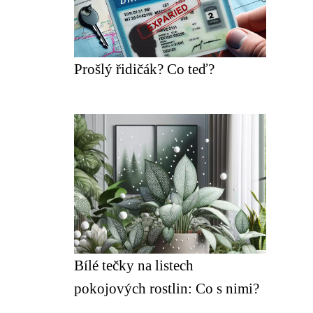
Prošlý řidičák? Co teď?
Bílé tečky na listech
pokojových rostlin: Co s nimi?