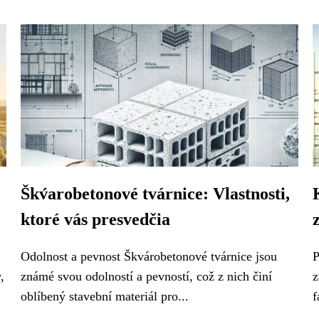
Škv́arobetonové tvárnice: Vlastnosti,
ktoré vás presvedčia
Odolnost a pevnost Škvárobetonové tvárnice jsou
P
,
známé svou odolností a pevností, což z nich činí
z
oblíbený stavební materiál pro...
f