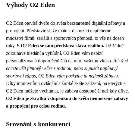
Výhody O2 Eden
O2 Eden otevírá dveře do světa bezstarostné digitální zábavy a
propojení. Představte si, že máte k dispozici nepřeberné
množství filmů, seriálů a sportovních přenosů, to vše na dosah
ruky.
S O2 Eden se tato představa stává realitou.
Už žádné
zdlouhavé hledání a vybírání, O2 Eden vám nabízí
personalizovaná doporučení šitá na míru vašemu vkusu.
Ať už si
chcete užít filmový večer s rodinou, nebo si pustit napínavý
sportovní zápas, O2 Eden vám poskytne tu nejlepší zábavu.
Díky intuitivnímu ovládání a široké škále zařízení, na kterých si
O2 Eden můžete vychutnat, je zábava dostupnější než kdy dříve.
O2 Eden je zkrátka vstupenkou do světa neomezené zábavy
a propojení pro celou rodinu.
Srovnání s konkurencí