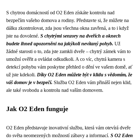
S chytrou domácností od O2 Eden získáte kontrolu nad
bezpečím vašeho domova a rodiny. Představte si, že můžete na
dálku zkontrolovat, zda jsou všechna okna zavřená, a to i když
jste na dovolené.
S chytrými senzory na dveřích a oknech
budete ihned upozorněni na jakýkoli nevítaný pohyb.
Už
žádné starosti o to, zda jste zamkli dveře – chytrý zámek vám to
umožní ověřit a ovládat odkudkoli. A co víc, chytrá kamera s
detekcí pohybu vám poskytne přehled o dění ve vašem domě, ať
už jste kdekoli.
Díky O2 Eden můžete být v klidu s vědomím, že
váš domov je v bezpečí.
Služba O2 Eden vám přináší nejen klid,
ale také svobodu a kontrolu nad vaším domovem.
Jak O2 Eden funguje
O2 Eden představuje inovativní službu, která vám otevírá dveře
do světa neomezených možností zábavy a informací.
S O2 Eden