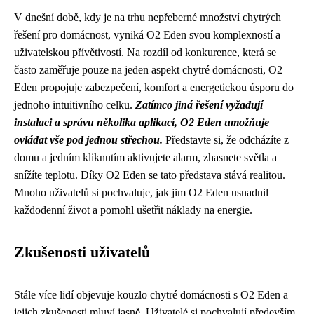
V dnešní době, kdy je na trhu nepřeberné množství chytrých
řešení pro domácnost, vyniká O2 Eden svou komplexností a
uživatelskou přívětivostí. Na rozdíl od konkurence, která se
často zaměřuje pouze na jeden aspekt chytré domácnosti, O2
Eden propojuje zabezpečení, komfort a energetickou úsporu do
jednoho intuitivního celku.
Zatímco jiná řešení vyžadují
instalaci a správu několika aplikací, O2 Eden umožňuje
ovládat vše pod jednou střechou.
Představte si, že odcházíte z
domu a jedním kliknutím aktivujete alarm, zhasnete světla a
snížíte teplotu. Díky O2 Eden se tato představa stává realitou.
Mnoho uživatelů si pochvaluje, jak jim O2 Eden usnadnil
každodenní život a pomohl ušetřit náklady na energie.
Zkušenosti uživatelů
Stále více lidí objevuje kouzlo chytré domácnosti s O2 Eden a
jejich zkušenosti mluví jasně. Uživatelé si pochvalují především