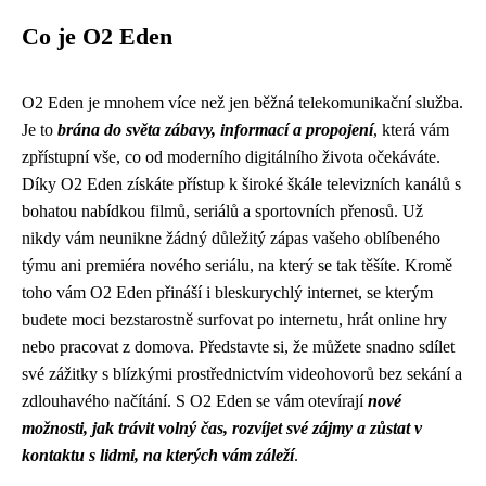
Co je O2 Eden
O2 Eden je mnohem více než jen běžná telekomunikační služba.
Je to
brána do světa zábavy, informací a propojení
, která vám
zpřístupní vše, co od moderního digitálního života očekáváte.
Díky O2 Eden získáte přístup k široké škále televizních kanálů s
bohatou nabídkou filmů, seriálů a sportovních přenosů. Už
nikdy vám neunikne žádný důležitý zápas vašeho oblíbeného
týmu ani premiéra nového seriálu, na který se tak těšíte. Kromě
toho vám O2 Eden přináší i bleskurychlý internet, se kterým
budete moci bezstarostně surfovat po internetu, hrát online hry
nebo pracovat z domova. Představte si, že můžete snadno sdílet
své zážitky s blízkými prostřednictvím videohovorů bez sekání a
zdlouhavého načítání. S O2 Eden se vám otevírají
nové
možnosti, jak trávit volný čas, rozvíjet své zájmy a zůstat v
kontaktu s lidmi, na kterých vám záleží
.