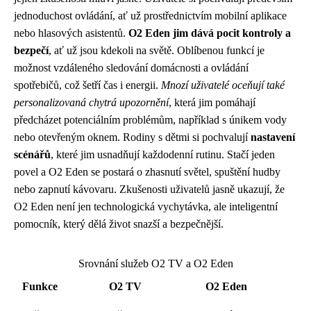
jednoduchost ovládání, ať už prostřednictvím mobilní aplikace
nebo hlasových asistentů.
O2 Eden jim dává pocit kontroly a
bezpečí
, ať už jsou kdekoli na světě. Oblíbenou funkcí je
možnost vzdáleného sledování domácnosti a ovládání
spotřebičů, což šetří čas i energii.
Mnozí uživatelé oceňují také
personalizovaná chytrá upozornění
, která jim pomáhají
předcházet potenciálním problémům, například s únikem vody
nebo otevřeným oknem. Rodiny s dětmi si pochvalují
nastavení
scénářů
, které jim usnadňují každodenní rutinu. Stačí jeden
povel a O2 Eden se postará o zhasnutí světel, spuštění hudby
nebo zapnutí kávovaru. Zkušenosti uživatelů jasně ukazují, že
O2 Eden není jen technologická vychytávka, ale inteligentní
pomocník, který dělá život snazší a bezpečnější.
Srovnání služeb O2 TV a O2 Eden
Funkce
O2 TV
O2 Eden