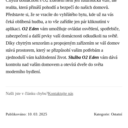
Chytrá domácnost s O2 Edenem není jen futuristická vize, ale
realita, která přináší pohodlí a bezpečí do našich domovů.
Představte si, že se vracíte do vyhřátého bytu, kde už na vás
čeká oblíbená hudba, a to vše zařídíte jen pár kliknutími v
aplikaci.
O2 Eden
vám umožňuje ovládat osvětlení, spotřebiče,
zabezpečení a další prvky vaší domácnosti odkudkoli na světě.
Díky chytrým senzorům a propojeným zařízením se váš domov
stává prostorem, který se přizpůsobí vašim potřebám a
zjednoduší vám každodenní život.
Služba O2 Eden
vám dává
kontrolu nad vaším domovem a otevírá dveře do světa
moderního bydlení.
Našli jste v článku chybu?
Kontaktujte nás
Publikováno: 10. 03. 2025
Kategorie:
Ostatní