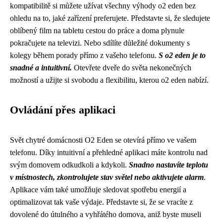
kompatibilitě si můžete užívat všechny výhody o2 eden bez
ohledu na to, jaké zařízení preferujete. Představte si, že sledujete
oblíbený film na tabletu cestou do práce a doma plynule
pokračujete na televizi. Nebo sdílíte důležité dokumenty s
kolegy během porady přímo z vašeho telefonu.
S o2 eden je to
snadné a intuitivní.
Otevřete dveře do světa nekonečných
možností a užijte si svobodu a flexibilitu, kterou o2 eden nabízí.
Ovládání přes aplikaci
Svět chytré domácnosti O2 Eden se otevírá přímo ve vašem
telefonu. Díky intuitivní a přehledné aplikaci máte kontrolu nad
svým domovem odkudkoli a kdykoli.
Snadno nastavíte teplotu
v místnostech, zkontrolujete stav světel nebo aktivujete alarm
.
Aplikace vám také umožňuje sledovat spotřebu energií a
optimalizovat tak vaše výdaje. Představte si, že se vracíte z
dovolené do útulného a vyhřátého domova, aniž byste museli