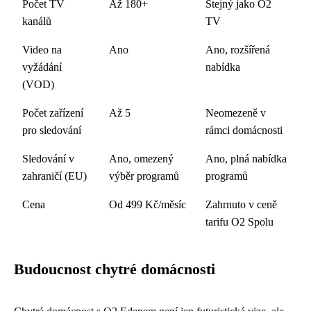
Počet TV
Až 180+
Stejný jako O2
kanálů
TV
Video na
Ano
Ano, rozšířená
vyžádání
nabídka
(VOD)
Počet zařízení
Až 5
Neomezeně v
pro sledování
rámci domácnosti
Sledování v
Ano, omezený
Ano, plná nabídka
zahraničí (EU)
výběr programů
programů
Cena
Od 499 Kč/měsíc
Zahrnuto v ceně
tarifu O2 Spolu
Budoucnost chytré domácnosti