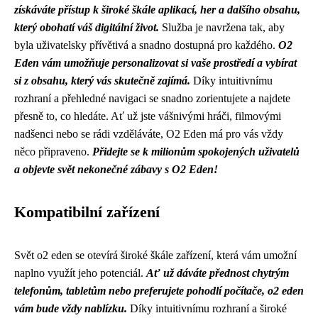
získáváte přístup k široké škále aplikací, her a dalšího obsahu,
který obohatí váš digitální život.
Služba je navržena tak, aby
byla uživatelsky přívětivá a snadno dostupná pro každého.
O2
Eden vám umožňuje personalizovat si vaše prostředí a vybírat
si z obsahu, který vás skutečně zajímá.
Díky intuitivnímu
rozhraní a přehledné navigaci se snadno zorientujete a najdete
přesně to, co hledáte. Ať už jste vášnivými hráči, filmovými
nadšenci nebo se rádi vzděláváte, O2 Eden má pro vás vždy
něco připraveno.
Přidejte se k milionům spokojených uživatelů
a objevte svět nekonečné zábavy s O2 Eden!
Kompatibilní zařízení
Svět o2 eden se otevírá široké škále zařízení, která vám umožní
naplno využít jeho potenciál.
Ať už dáváte přednost chytrým
telefonům, tabletům nebo preferujete pohodlí počítače, o2 eden
vám bude vždy nablízku.
Díky intuitivnímu rozhraní a široké