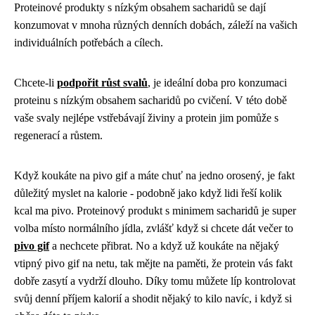
Proteinové produkty s nízkým obsahem sacharidů se dají
konzumovat v mnoha různých denních dobách, záleží na vašich
individuálních potřebách a cílech.
Chcete-li
podpořit růst svalů
, je ideální doba pro konzumaci
proteinu s nízkým obsahem sacharidů po cvičení. V této době
vaše svaly nejlépe vstřebávají živiny a protein jim pomůže s
regenerací a růstem.
Když koukáte na
pivo gif
a máte chuť na jedno orosený, je fakt
důležitý myslet na kalorie - podobně jako když lidi řeší
kolik
kcal ma pivo
. Proteinový produkt s minimem sacharidů je super
volba místo normálního jídla, zvlášť když si chcete dát večer to
pivo gif
a nechcete přibrat. No a když už koukáte na nějaký
vtipný pivo gif na netu, tak mějte na paměti, že protein vás fakt
dobře zasytí a vydrží dlouho. Díky tomu můžete líp kontrolovat
svůj denní příjem kalorií a shodit nějaký to kilo navíc, i když si