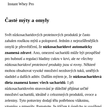
Instant Whey Pro
Časté mýty a omyly
Svět nízkosacharidových proteinových produktů je často
zahalen rouškou mýtů a polopravd. Jedním z nejrozšířenějších
omylů je přesvědčení, že
nízkosacharidové automaticky
znamená zdravé
. Ano, omezení sacharidů může být prospěšné
pro hubnutí a regulaci hladiny cukru v krvi, ale
ne všechny
nízkosacharidové proteinové produkty jsou si rovny
. Některé
mohou obsahovat vysoké množství nezdravých tuků, umělých
sladidel a dalších aditiv. Dalším mýtem je, že
nízkosacharidová
dieta znamená konec všech sacharidů
. I při
nízkosacharidovém stravování je důležité přijímat určité
množství sacharidů, ideálně z celozrnných produktů, ovoce a
zeleniny. Tyto potraviny dodají tělu potřebnou vlákninu,
vitamíny a minerály. Pamatujte, že
klíčem k úspěchu je vyvážená