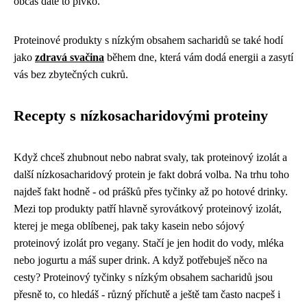
občas dáte to pivko.
Proteinové produkty s nízkým obsahem sacharidů se také hodí
jako
zdravá svačina
během dne, která vám dodá energii a zasytí
vás bez zbytečných cukrů.
Recepty s nízkosacharidovými proteiny
Když chceš zhubnout nebo nabrat svaly, tak
proteinový izolát
a
další nízkosacharidový protein je fakt dobrá volba. Na trhu toho
najdeš fakt hodně - od prášků přes tyčinky až po hotové drinky.
Mezi top produkty patří hlavně syrovátkový proteinový izolát,
kterej je mega oblíbenej, pak taky kasein nebo sójový
proteinový izolát pro vegany. Stačí je jen hodit do vody, mléka
nebo jogurtu a máš super drink. A když potřebuješ něco na
cesty? Proteinový tyčinky s nízkým obsahem sacharidů jsou
přesně to, co hledáš - různý příchutě a ještě tam často nacpeš i