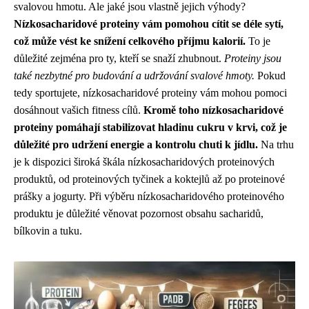
svalovou hmotu. Ale jaké jsou vlastně jejich výhody?
Nízkosacharidové proteiny vám pomohou cítit se déle sytí,
což může vést ke snížení celkového příjmu kalorií.
To je
důležité zejména pro ty, kteří se snaží zhubnout.
Proteiny jsou
také nezbytné pro budování a udržování svalové hmoty.
Pokud
tedy sportujete, nízkosacharidové proteiny vám mohou pomoci
dosáhnout vašich fitness cílů.
Kromě toho nízkosacharidové
proteiny pomáhají stabilizovat hladinu cukru v krvi, což je
důležité pro udržení energie a kontrolu chuti k jídlu.
Na trhu
je k dispozici široká škála nízkosacharidových proteinových
produktů, od proteinových tyčinek a koktejlů až po proteinové
prášky a jogurty. Při výběru nízkosacharidového proteinového
produktu je důležité věnovat pozornost obsahu sacharidů,
bílkovin a tuku.