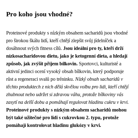
Pro koho jsou vhodné?
Proteinové produkty s nízkým obsahem sacharidů jsou vhodné
pro širokou škálu lidí, kteří chtějí zlepšit svůj jídelníček a
dosáhnout svých fitness cílů.
Jsou ideální pro ty, kteří drží
nízkosacharidovou dietu, jako je ketogenní dieta, a hledají
způsob, jak zvýšit příjem bílkovin.
Sportovci, kulturisté a
aktivní jedinci ocení vysoký obsah bílkovin, který podporuje
růst a regeneraci svalů po tréninku.
Nízký obsah sacharidů v
těchto produktech z nich dělá skvělou volbu pro lidi, kteří chtějí
zhubnout nebo udržet si zdravou váhu, protože bílkoviny vás
zasytí na delší dobu a pomáhají regulovat hladinu cukru v krvi.
Proteinové produkty s nízkým obsahem sacharidů mohou
být také užitečné pro lidi s cukrovkou 2. typu, protože
pomáhají kontrolovat hladinu glukózy v krvi.