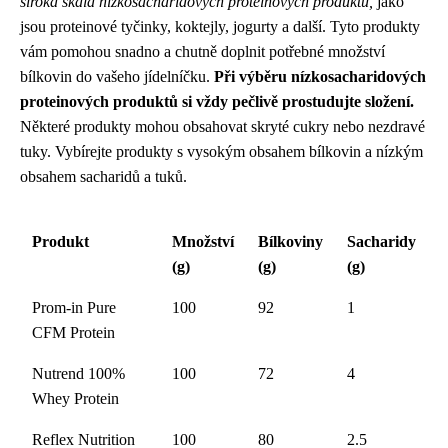
široká škála nízkosacharidových proteinových produktů,
jako
jsou proteinové tyčinky, koktejly, jogurty a další. Tyto produkty
vám pomohou snadno a chutně doplnit potřebné množství
bílkovin do vašeho jídelníčku.
Při výběru nízkosacharidových
proteinových produktů si vždy pečlivě prostudujte složení.
Některé produkty mohou obsahovat skryté cukry nebo nezdravé
tuky. Vybírejte produkty s vysokým obsahem bílkovin a nízkým
obsahem sacharidů a tuků.
Produkt
Množství
Bílkoviny
Sacharidy
(g)
(g)
(g)
Prom-in Pure
100
92
1
CFM Protein
Nutrend 100%
100
72
4
Whey Protein
Reflex Nutrition
100
80
2.5