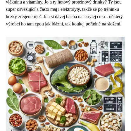
vlákninu a vitamíny. Jo a ty hotový proteinový drinky? Ty jsou
super osvěžující a často maj i elektrolyty, takže se po tréninku
hezky zregeneruješ. Jen si dávej bacha na skrytej cukr - některý
výrobci ho tam cpou jak blázni, tak koukej pořádně na složení.