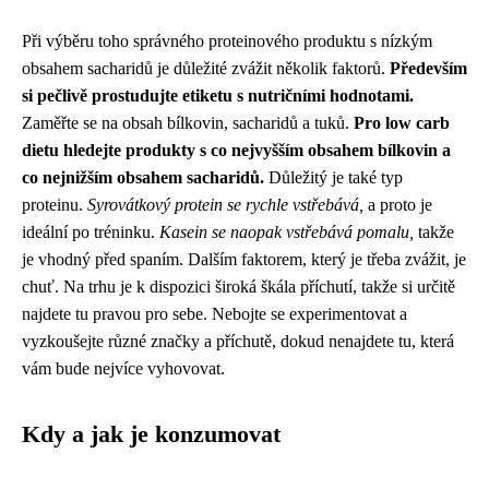
Při výběru toho správného proteinového produktu s nízkým
obsahem sacharidů je důležité zvážit několik faktorů.
Především
si pečlivě prostudujte etiketu s nutričními hodnotami.
Zaměřte se na obsah bílkovin, sacharidů a tuků.
Pro low carb
dietu hledejte produkty s co nejvyšším obsahem bílkovin a
co nejnižším obsahem sacharidů.
Důležitý je také typ
proteinu.
Syrovátkový protein se rychle vstřebává,
a proto je
ideální po tréninku.
Kasein se naopak vstřebává pomalu,
takže
je vhodný před spaním. Dalším faktorem, který je třeba zvážit, je
chuť. Na trhu je k dispozici široká škála příchutí, takže si určitě
najdete tu pravou pro sebe. Nebojte se experimentovat a
vyzkoušejte různé značky a příchutě, dokud nenajdete tu, která
vám bude nejvíce vyhovovat.
Kdy a jak je konzumovat