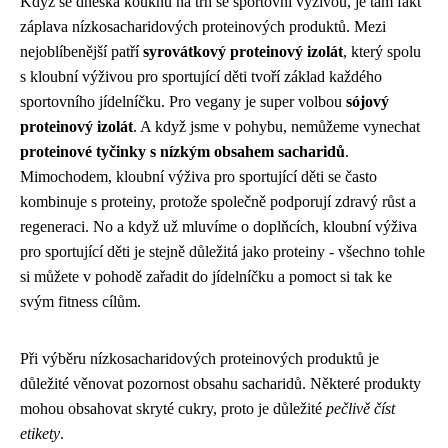
Když se dneska kouknu na trh se sportovní výživou, je tam fakt
záplava nízkosacharidových proteinových produktů. Mezi
nejoblíbenější patří
syrovátkový proteinový izolát
, který spolu
s
kloubní výživou pro sportující děti
tvoří základ každého
sportovního jídelníčku. Pro vegany je super volbou
sójový
proteinový izolát
. A když jsme v pohybu, nemůžeme vynechat
proteinové tyčinky s nízkým obsahem sacharidů
.
Mimochodem, kloubní výživa pro sportující děti se často
kombinuje s proteiny, protože společně podporují zdravý růst a
regeneraci. No a když už mluvíme o doplňcích, kloubní výživa
pro sportující děti je stejně důležitá jako proteiny - všechno tohle
si můžete v pohodě zařadit do jídelníčku a pomoct si tak ke
svým fitness cílům.
Při výběru nízkosacharidových proteinových produktů je
důležité věnovat pozornost obsahu sacharidů. Některé produkty
mohou obsahovat skryté cukry, proto je důležité
pečlivě číst
etikety
.