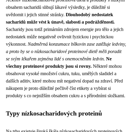
obsahem sacharidů slibují lákavé výsledky, je důležité si
uvědomit i jejich stinné stránky.
Dlouhodobý nedostatek
sacharidů může vést k únavě, slabosti a podrážděnosti.
Sacharidy jsou totiž primárním zdrojem energie pro tělo a jejich
nedostatek může negativně ovlivnit fyzickou i psychickou
výkonnost.
Nadměrná konzumace bílkovin zase zatěžuje ledviny,
a proto by se o nízkosacharidové proteinové dietě měli poradit
se svým lékařem zejména lidé s onemocněním ledvin.
Ne
všechny proteinové produkty jsou si rovny.
Některé mohou
obsahovat vysoké množství cukru, tuku, umělých sladidel a
dalších aditiv, které mohou mít negativní dopad na zdraví. Před
nákupem je proto důležité pečlivě číst etikety a vybírat si
produkty s co nejnižším obsahem cukru a s přírodními složkami.
Typy nízkosacharidových proteinů
Na trhu existuje široká škála nízkosacharidových proteinových