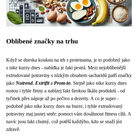
Oblíbené značky na trhu
Když se dneska kouknu na trh s proteinama, je to podobný jako
s
nike kurzy dnes
- nabídka je fakt pestrá. Mezi nejoblíbenější
extrudované potraviny
s nízkým obsahem sacharidů patří značky
jako
Nutrend
,
Extrifit
a
Prom-in
. Stejně jako nike kurzy dnes
rostou i tyhle firmy a nabízej fakt širokou škálu produktů - od
tyčinek přes nápoje až po pečivo a dezerty. A co je super -
podobně jako nike kurzy dnes na burze, i tyhle extrudovaný
potraviny maj jasnej směr: pomoct vám dosáhnout fitness cílů. A
navíc jsou fakt chutný, což potěší každýho, kdo se snaží jíst
zdravě.