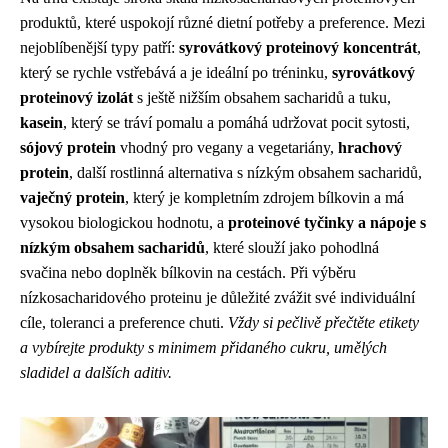
produktů, které uspokojí různé dietní potřeby a preference. Mezi
nejoblíbenější typy patří:
syrovátkový proteinový koncentrát
,
který se rychle vstřebává a je ideální po tréninku,
syrovátkový
proteinový izolát
s ještě nižším obsahem sacharidů a tuku,
kasein
, který se tráví pomalu a pomáhá udržovat pocit sytosti,
sójový protein
vhodný pro vegany a vegetariány,
hrachový
protein
, další rostlinná alternativa s nízkým obsahem sacharidů,
vaječný protein
, který je kompletním zdrojem bílkovin a má
vysokou biologickou hodnotu, a
proteinové tyčinky a nápoje s
nízkým obsahem sacharidů
, které slouží jako pohodlná
svačina nebo doplněk bílkovin na cestách. Při výběru
nízkosacharidového proteinu je důležité zvážit své individuální
cíle, toleranci a preference chuti.
Vždy si pečlivě přečtěte etikety
a vybírejte produkty s minimem přidaného cukru, umělých
sladidel a dalších aditiv.