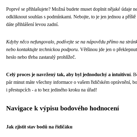
Poprvé se přihlašujete? Možná budete muset doplnit nějaké údaje n
odkliknout souhlas s podmínkami. Nebojte, to je jen jednou a příště
dáte přihlášení levou zadní.
Kdyby něco nefungovalo, podívejte se na nápovědu přímo na strán
nebo kontaktujte technickou podporu
. Většinou jde jen o překlepnu
heslo nebo třeba zastaralý prohlížeč.
Celý proces je navržený tak, aby byl jednoduchý a intuitivní
. 
pár minut máte všechny informace o vašem řidičském oprávnění, b
i přestupcích - a to bez jediného kroku na úřad!
Navigace k výpisu bodového hodnocení
Jak zjistit stav bodů na řidičáku