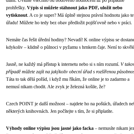
dlani. Uvidíte všechno od bodového hodnocení až po případné
prohřešky.
Výpis si můžete stáhnout jako PDF, uložit nebo
vytisknout
. A co je super? Má úplně stejnou právní hodnotu jako te
úřadu! Můžete ho tedy bez obav předložit pojišťovně nebo v práci.
Nemáte čas řešit úřední hodiny? Nevadí! K online výpisu se dostan
kdykoliv – klidně o půlnoci v pyžamu s hrnkem čaje. Není to skvěl
Jasně, ne každý má přístup k internetu nebo si s ním rozumí.
V tako
případě můžete zajít na jakýkoliv obecní úřad s rozšířenou působnos
Táta to tak dělá pořád, i když mu říkám, že online je to zadarmo a
nemusí nikam chodit. Ale zvyk je železná košile, že?
Czech POINT je další možnost – najdete ho na poštách, úřadech ne
některých knihovnách. Jen počítejte s tím, že si připlatíte.
Výhody online výpisu jsou jasné jako facka
– nemusíte nikam jez