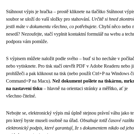
Stáhnout výpis je hračka – prostě kliknete na tlačítko Stáhnout výpi
soubor se uloží do vaší složky pro stahování.
Určitě si hned zkontrol
jestli máte v dokumentu všechno, co potřebujete
. Chybí něco nebo 
nesedí? Nezoufejte, stačí vyplnit kontaktní formulář na webu a tech
podpora vám pomůže.
S výpisem můžete naložit podle svého – buď si ho necháte v počítač
nebo vytisknete. Pro tisk stačí otevřít PDF v Adobe Readeru nebo 
prohlížeči a pak kliknout na tisk (nebo použít Ctrl+P na Windows či
Command+P na Macu).
Než dokument pošlete na tiskárnu, mrk
na nastavení tisku
– hlavně na orientaci stránky a měřítko, ať je
všechno čitelné.
Nebojte se, elektronický výpis má úplně stejnou právní váhu jako te
pro který byste museli osobně na úřad.
Obsahuje totiž časové razítk
elektronický podpis, které garantují, že s dokumentem nikdo od jeho