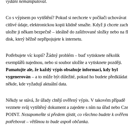
vydání nemanipuloval
.
Co s výpisem po vytištění? Pokud si nechcete v počítači uchovávat
citlivé údaje, elektronickou kopii klidně smažte. Když ji chcete zach
uložte ji někam bezpečně – ideálně do zašifrované složky nebo na f
disk, který běžně nepřipojujete k internetu.
Potřebujete víc kopií? Žádný problém – buď vytisknete několik
exemplářů najednou, nebo si soubor uložíte a vytisknete později.
Pamatujte ale, že každý výpis obsahuje informaci, kdy byl
vygenerován
– a to může být důležité, pokud ho budete předkládat
někde, kde vyžadují aktuální data.
Někdy se stává, že úřady chtějí ověřený výpis. V takovém případě
vezmete svůj vytištěný dokument a zajedete s ním na úřad nebo Cz
POINT.
Nezapomeňte si předem zjistit, co všechno budete k ověřen
potřebovat – většinou to bude aspoň občanka
.