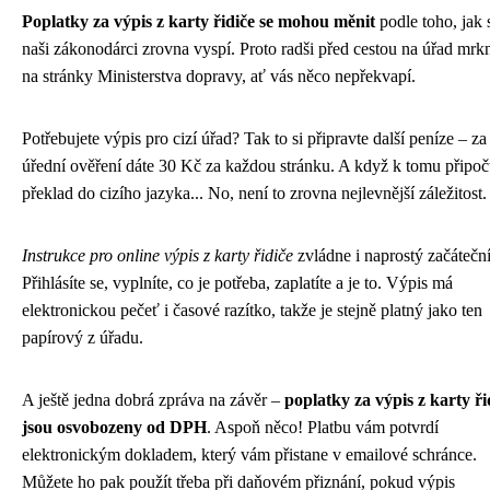
Poplatky za výpis z karty řidiče se mohou měnit
podle toho, jak 
naši zákonodárci zrovna vyspí. Proto radši před cestou na úřad mrk
na stránky Ministerstva dopravy, ať vás něco nepřekvapí.
Potřebujete výpis pro cizí úřad? Tak to si připravte další peníze – za
úřední ověření dáte 30 Kč za každou stránku. A když k tomu připoč
překlad do cizího jazyka... No, není to zrovna nejlevnější záležitost.
Instrukce pro online výpis z karty řidiče
zvládne i naprostý začátečn
Přihlásíte se, vyplníte, co je potřeba, zaplatíte a je to. Výpis má
elektronickou pečeť i časové razítko, takže je stejně platný jako ten
papírový z úřadu.
A ještě jedna dobrá zpráva na závěr –
poplatky za výpis z karty ři
jsou osvobozeny od DPH
. Aspoň něco! Platbu vám potvrdí
elektronickým dokladem, který vám přistane v emailové schránce.
Můžete ho pak použít třeba při daňovém přiznání, pokud výpis