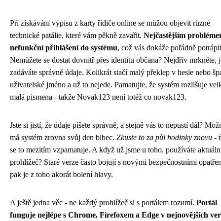
Při získávání výpisu z karty řidiče online se můžou objevit různé
technické patálie, které vám pěkně zavařit.
Nejčastějším probléme
nefunkční přihlášení do systému
, což vás dokáže pořádně potrápit
Nemůžete se dostat dovnitř přes identitu občana? Nejdřív mrkněte, je
zadáváte správné údaje. Kolikrát stačí malý překlep v hesle nebo šp
uživatelské jméno a už to nejede. Pamatujte, že systém rozlišuje vel
malá písmena - takže Novak123 není totéž co novak123.
Jste si jistí, že údaje píšete správně, a stejně vás to nepustí dál? Mož
má systém zrovna svůj den blbec.
Zkuste to za půl hodinky znovu
- 
se to mezitím vzpamatuje. A když už jsme u toho, používáte aktuáln
prohlížeč? Staré verze často bojují s novými bezpečnostními opatře
pak je z toho akorát bolení hlavy.
A ještě jedna věc - ne každý prohlížeč si s portálem rozumí.
Portál
funguje nejlépe s Chrome, Firefoxem a Edge v nejnovějších ver