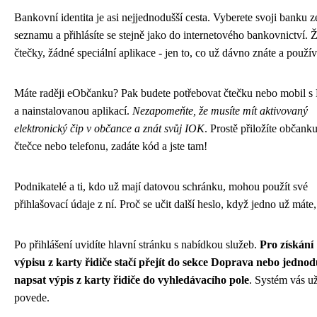
Bankovní identita je asi nejjednodušší cesta. Vyberete svoji banku z
seznamu a přihlásíte se stejně jako do internetového bankovnictví. 
čtečky, žádné speciální aplikace - jen to, co už dávno znáte a použív
Máte raději eObčanku? Pak budete potřebovat čtečku nebo mobil 
a nainstalovanou aplikací.
Nezapomeňte, že musíte mít aktivovaný
elektronický čip v občance a znát svůj IOK
. Prostě přiložíte občank
čtečce nebo telefonu, zadáte kód a jste tam!
Podnikatelé a ti, kdo už mají datovou schránku, mohou použít své
přihlašovací údaje z ní. Proč se učit další heslo, když jedno už máte,
Po přihlášení uvidíte hlavní stránku s nabídkou služeb.
Pro získání
výpisu z karty řidiče stačí přejít do sekce Doprava nebo jednod
napsat výpis z karty řidiče do vyhledávacího pole
. Systém vás u
povede.