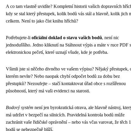
A co tam vlastně uvidíte? Kompletní historii vašich dopravních hříc
kdy se stal který přestupek, kolik bodů vás stál a hlavně, kolik jich 
celkem. Není to jako číst knihu hříchů?
Potřebujete-li
oficiální doklad o stavu vašich bodů
, není nic
jednoduššího. Jedno kliknutí na Stáhnout výpis a máte v ruce PDF 
elektronickou pečetí, které uznají všude, kde je potřeba.
Všimli jste si něčeho divného ve vašem výpisu? Nějaký přestupek, 
kterém nevíte? Nebo naopak chybí odpočet bodů za dobu bez
přestupků? Nezoufejte – stačí kontaktovat úřad obce s rozšířenou
působností, který má vaši evidenci na starosti.
Bodový systém
není jen byrokratická otrava, ale hlavně nástroj, kter
má udržet v bezpečí na silnicích. Pravidelná kontrola bodů může
zachránit vaše řidičské oprávnění – nebo vás včas varovat, že těch 
bodů se nebezpečně blíží.