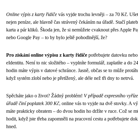
Online výpis z karty řidiče
vás vyjde trochu levněji – za 70 Kč. Ušet
nejen peníze, ale hlavně čas strávený čekáním na úřadě. Stačí plateb
karta a pár kliků. Škoda jen, že si nemůžete cvaknout přes Apple P
nebo Google Pay – to by bylo ještě pohodlnější, že?
Pro získání online výpisu z karty řidiče
potřebujete datovku nebo
eIdentitu. Není to nic složitého – vyplníte formulář, zaplatíte a do 2
hodin máte výpis v datové schránce. Jasně, občas se to může protáh
když systém zlobí nebo je přetížený, ale déle než tři dny to netrvá.
Spěcháte jako o život? Žádný problém!
V případě expresního vyříze
úřadě činí poplatek 300 Kč
, online vás to vyjde na dvě stovky. A vý
máte prakticky obratem – do dvou hodin ho držíte v ruce. Což se m
hodit, když jste třeba zapomněli na pracovní cestu a potřebujete dok
hned.