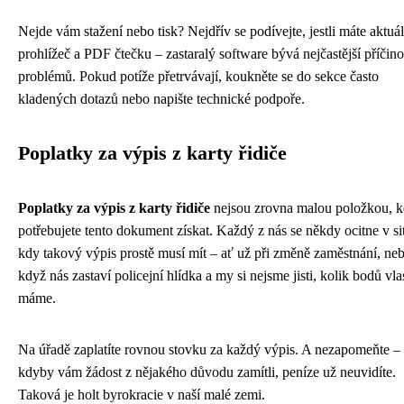
Nejde vám stažení nebo tisk? Nejdřív se podívejte, jestli máte aktuál
prohlížeč a PDF čtečku – zastaralý software bývá nejčastější příčin
problémů. Pokud potíže přetrvávají, koukněte se do sekce často
kladených dotazů nebo napište technické podpoře.
Poplatky za výpis z karty řidiče
Poplatky za výpis z karty řidiče
nejsou zrovna malou položkou, 
potřebujete tento dokument získat. Každý z nás se někdy ocitne v si
kdy takový výpis prostě musí mít – ať už při změně zaměstnání, ne
když nás zastaví policejní hlídka a my si nejsme jisti, kolik bodů vla
máme.
Na úřadě zaplatíte rovnou stovku za každý výpis. A nezapomeňte – 
kdyby vám žádost z nějakého důvodu zamítli, peníze už neuvidíte.
Taková je holt byrokracie v naší malé zemi.