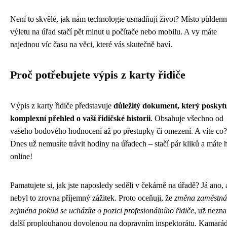
Není to skvělé, jak nám technologie usnadňují život? Místo půlden
výletu na úřad stačí pět minut u počítače nebo mobilu. A vy máte
najednou víc času na věci, které vás skutečně baví.
Proč potřebujete výpis z karty řidiče
Výpis z karty řidiče představuje
důležitý dokument, který poskyt
komplexní přehled o vaší řidičské historii
. Obsahuje všechno od
vašeho bodového hodnocení až po přestupky či omezení. A víte co?
Dnes už nemusíte trávit hodiny na úřadech – stačí pár kliků a máte 
online!
Pamatujete si, jak jste naposledy seděli v čekárně na úřadě? Já ano, 
nebyl to zrovna příjemný zážitek. Proto oceňuji, že
změna zaměstná
zejména pokud se ucházíte o pozici profesionálního řidiče
, už nezn
další proplouhanou dovolenou na dopravním inspektorátu. Kamarád