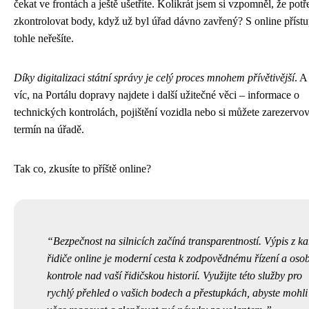
čekat ve frontách a ještě ušetříte. Kolikrát jsem si vzpomněl, že potř
zkontrolovat body, když už byl úřad dávno zavřený? S online příst
tohle neřešíte.
Díky digitalizaci státní správy je celý proces mnohem přívětivější
. A
víc, na Portálu dopravy najdete i další užitečné věci – informace o
technických kontrolách, pojištění vozidla nebo si můžete zarezervov
termín na úřadě.
Tak co, zkusíte to příště online?
Bezpečnost na silnicích začíná transparentností. Výpis z ka
řidiče online je moderní cesta k zodpovědnému řízení a oso
kontrole nad vaší řidičskou historií. Využijte této služby pro
rychlý přehled o vašich bodech a přestupkách, abyste mohli