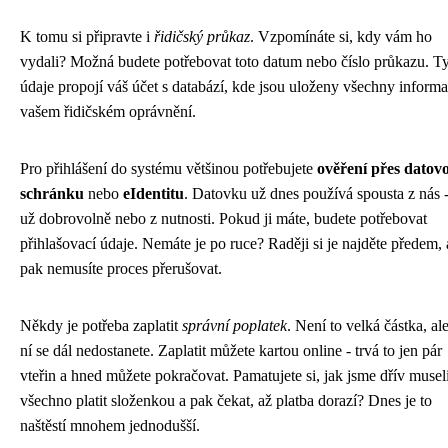
K tomu si připravte i
řidičský průkaz
. Vzpomínáte si, kdy vám ho
vydali? Možná budete potřebovat toto datum nebo číslo průkazu. T
údaje propojí váš účet s databází, kde jsou uloženy všechny inform
vašem řidičském oprávnění.
Pro přihlášení do systému většinou potřebujete
ověření přes datov
schránku
nebo
eIdentitu
. Datovku už dnes používá spousta z nás -
už dobrovolně nebo z nutnosti. Pokud ji máte, budete potřebovat
přihlašovací údaje. Nemáte je po ruce? Raději si je najděte předem, 
pak nemusíte proces přerušovat.
Někdy je potřeba zaplatit
správní poplatek
. Není to velká částka, al
ní se dál nedostanete. Zaplatit můžete kartou online - trvá to jen pár
vteřin a hned můžete pokračovat. Pamatujete si, jak jsme dřív musel
všechno platit složenkou a pak čekat, až platba dorazí? Dnes je to
naštěstí mnohem jednodušší.