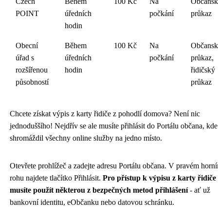
Czech
Během
100 Kč
Na
Občansk
POINT
úředních
počkání
průkaz
hodin
Obecní
Během
100 Kč
Na
Občansk
úřad s
úředních
počkání
průkaz,
rozšířenou
hodin
řidičský
působností
průkaz
Chcete získat výpis z karty řidiče z pohodlí domova? Není nic
jednoduššího! Nejdřív se ale musíte přihlásit do Portálu občana, kde 
shromáždil všechny online služby na jedno místo.
Otevřete prohlížeč a zadejte adresu Portálu občana. V pravém horn
rohu najdete tlačítko Přihlásit.
Pro přístup k výpisu z karty řidiče
musíte použít některou z bezpečných metod přihlášení
- ať už
bankovní identitu, eObčanku nebo datovou schránku.