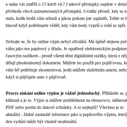
a radar vás změřil o 15 km/h víc? I takové přestupky najdete v
detai
přehledu všech zaznamenaných přestupků
. Uvidíte přesně, kdy se t
stalo, kolik bodů vám sebrali a jakou pokutu jste zaplatili. Tohle se 
hlavně když potřebujete vědět, kdy vám body vyprší a vrátí se zpět.
Nebojte se, že by online výpis nebyl oficiální. Má úplně stejnou prá
váhu jako ten papírový z úřadu. Je opatřený elektronickým podpise
časovým razítkem - prostě všemi těmi digitálními razítky, která z něj
dělají plnohodnotný dokument. Můžete ho použít pro pojišťovnu, k
vám šéf potřebuje zkontrolovat, jestli můžete služebním autem, neb
když si půjčujete auto v půjčovně.
Proces získání online výpisu je vážně jednoduchý
. Přihlásíte se, 
kliknutí a je to. Výpis si můžete prohlédnout na obrazovce, stáhnout
PDF nebo poslat do datové schránky. A to nejlepší? Všechno je to
aktuální - žádné zastaralé informace jako u papírového výpisu, kter
den vydání může být vlastně neaktuální.