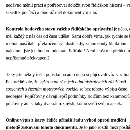
nedávno měnil práci a potřeboval doložit svou řidičskou historii – v
si sedl k počítači a ráno už měl dokument v mailu.
Kontrola bodového stavu vašeho řidičského oprávnění
je něco, 
měl každý z nás čas od času udělat. Sami dobře víme, jak rychle se
mohou nasčítat – překročení rychlosti tady, zapomenutý blinkr tam..
najednou jste jen bod od odebrání řidičáku! Není lepší mít přehled 
nepříjemné překvapení?
Taky jste někdy řešili pojistku na auto nebo si půjčovali vůz v zahra
Pak určitě víte, že
vyřizování různých administrativních záležitostí
spojených s řízením motorových vozidel
se bez tohoto výpisu často
neobejde. Pojišťovny dávají lepší podmínky řidičům bez karambolů
půjčovny aut si taky dvakrát rozmyslí, komu svěří svůj majetek.
Online výpis z karty řidiče přináší řadu výhod oproti tradiční
metodě získávání tohoto dokumentu
. Je to jako rozdíl mezi posíl