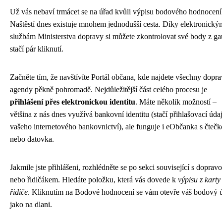
Už vás nebaví trmácet se na úřad kvůli výpisu bodového hodnocení
Naštěstí dnes existuje mnohem jednodušší cesta. Díky elektronický
službám Ministerstva dopravy si můžete zkontrolovat své body z ga
stačí pár kliknutí.
Začněte tím, že navštívíte Portál občana, kde najdete všechny dopra
agendy pěkně pohromadě. Nejdůležitější část celého procesu je
přihlášení přes elektronickou identitu
. Máte několik možností –
většina z nás dnes využívá bankovní identitu (stačí přihlašovací úda
vašeho internetového bankovnictví), ale funguje i eObčanka s čteč
nebo datovka.
Jakmile jste přihlášeni, rozhlédněte se po sekci související s doprav
nebo řidičákem. Hledáte položku, která vás dovede k
výpisu z karty
řidiče
. Kliknutím na Bodové hodnocení se vám otevře váš bodový 
jako na dlani.