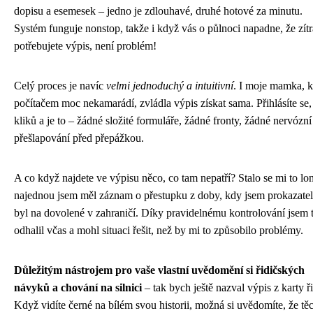
dopisu a esemesek – jedno je zdlouhavé, druhé hotové za minutu.
Systém funguje nonstop, takže i když vás o půlnoci napadne, že zítr
potřebujete výpis, není problém!
Celý proces je navíc
velmi jednoduchý a intuitivní
. I moje mamka, k
počítačem moc nekamarádí, zvládla výpis získat sama. Přihlásíte se,
kliků a je to – žádné složité formuláře, žádné fronty, žádné nervózní
přešlapování před přepážkou.
A co když najdete ve výpisu něco, co tam nepatří? Stalo se mi to lon
najednou jsem měl záznam o přestupku z doby, kdy jsem prokazate
byl na dovolené v zahraničí. Díky pravidelnému kontrolování jsem 
odhalil včas a mohl situaci řešit, než by mi to způsobilo problémy.
Důležitým nástrojem pro vaše vlastní uvědomění si řidičských
návyků a chování na silnici
– tak bych ještě nazval výpis z karty ři
Když vidíte černé na bílém svou historii, možná si uvědomíte, že tě