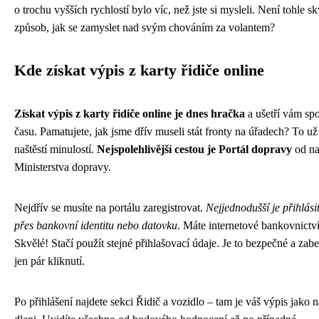
o trochu vyšších rychlostí bylo víc, než jste si mysleli. Není tohle s
způsob, jak se zamyslet nad svým chováním za volantem?
Kde získat výpis z karty řidiče online
Získat výpis z karty řidiče online je dnes hračka
a ušetří vám sp
času. Pamatujete, jak jsme dřív museli stát fronty na úřadech? To už
naštěstí minulostí.
Nejspolehlivější cestou je Portál dopravy
od na
Ministerstva dopravy.
Nejdřív se musíte na portálu zaregistrovat.
Nejjednodušší je přihlásit
přes bankovní identitu nebo datovku
. Máte internetové bankovnictv
Skvělé! Stačí použít stejné přihlašovací údaje. Je to bezpečné a zabe
jen pár kliknutí.
Po přihlášení najdete sekci Řidič a vozidlo – tam je váš výpis jako n