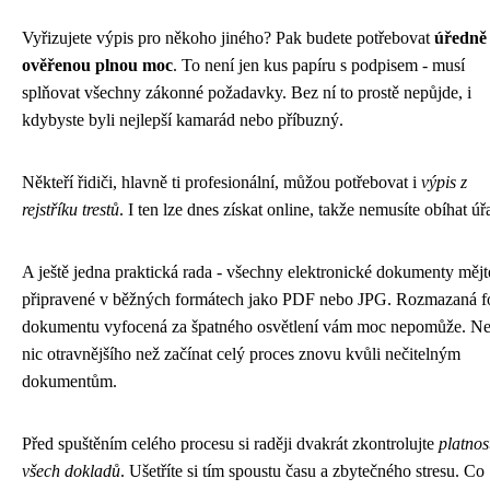
Vyřizujete výpis pro někoho jiného? Pak budete potřebovat
úředně
ověřenou plnou moc
. To není jen kus papíru s podpisem - musí
splňovat všechny zákonné požadavky. Bez ní to prostě nepůjde, i
kdybyste byli nejlepší kamarád nebo příbuzný.
Někteří řidiči, hlavně ti profesionální, můžou potřebovat i
výpis z
rejstříku trestů
. I ten lze dnes získat online, takže nemusíte obíhat úř
A ještě jedna praktická rada - všechny elektronické dokumenty mějt
připravené v běžných formátech jako PDF nebo JPG. Rozmazaná f
dokumentu vyfocená za špatného osvětlení vám moc nepomůže. Ne
nic otravnějšího než začínat celý proces znovu kvůli nečitelným
dokumentům.
Před spuštěním celého procesu si raději dvakrát zkontrolujte
platnos
všech dokladů
. Ušetříte si tím spoustu času a zbytečného stresu. Co