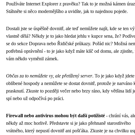
Používáte Internet Explorer z pravěku? Tak to je možná kámen úraz
Stáhněte si něco modernějšího a uvidíte, jak to najednou pojede.
Dostali jste se úspěšně dovnitř, ale teď nemůžete najít, kde se ten vý
vlastně dělá? Někdy je to jako hledat jehlu v kupce sena, že? Podíve
se do sekce Doprava nebo Řidičské průkazy. Pořád nic? Možná ne
potřebná oprávnění - to je jako když máte klíč od domu, ale zjistíte,
vám někdo vyměnil zámek.
Občas za to nemůžete vy, ale přetížený server
. To je jako když jdete
oblíbené hospody a nemůžete se dostat dovnitř, protože je narváno 
prasknutí. Zkuste to později večer nebo brzy ráno, kdy většina lidí j
spí nebo už odpočívá po práci.
Firewall nebo antivirus mohou být další potížisté
- chrání vás, al
někdy až moc horlivě. Představte si je jako přehnaně starostlivého
vrátného, který nepustí dovnitř ani pošťáka. Zkuste je na chvilku us