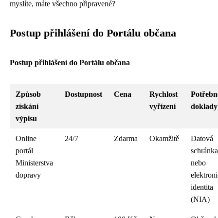
myslíte, máte všechno připravené?
Postup přihlášení do Portálu občana
Postup přihlášení do Portálu občana
Způsob
Dostupnost
Cena
Rychlost
Potřebn
získání
vyřízení
doklady
výpisu
Online
24/7
Zdarma
Okamžitě
Datová
portál
schránka
Ministerstva
nebo
dopravy
elektron
identita
(NIA)