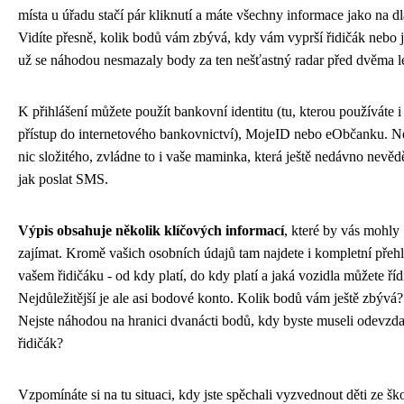
místa u úřadu stačí pár kliknutí a máte všechny informace jako na dl
Vidíte přesně, kolik bodů vám zbývá, kdy vám vyprší řidičák nebo je
už se náhodou nesmazaly body za ten nešťastný radar před dvěma le
K přihlášení můžete použít bankovní identitu (tu, kterou používáte i
přístup do internetového bankovnictví), MojeID nebo eObčanku. Ne
nic složitého, zvládne to i vaše maminka, která ještě nedávno nevěd
jak poslat SMS.
Výpis obsahuje několik klíčových informací
, které by vás mohly
zajímat. Kromě vašich osobních údajů tam najdete i kompletní přeh
vašem řidičáku - od kdy platí, do kdy platí a jaká vozidla můžete řídi
Nejdůležitější je ale asi bodové konto. Kolik bodů vám ještě zbývá?
Nejste náhodou na hranici dvanácti bodů, kdy byste museli odevzda
řidičák?
Vzpomínáte si na tu situaci, kdy jste spěchali vyzvednout děti ze šk