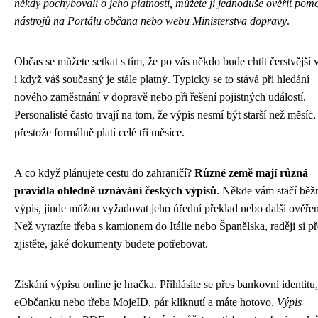
někdy pochybovali o jeho platnosti, můžete ji jednoduše ověřit pom
nástrojů na Portálu občana nebo webu Ministerstva dopravy
.
Občas se můžete setkat s tím, že po vás někdo bude chtít čerstvější 
i když váš současný je stále platný. Typicky se to stává při hledání
nového zaměstnání v dopravě nebo při řešení pojistných událostí.
Personalisté často trvají na tom, že výpis nesmí být starší než měsíc,
přestože formálně platí celé tři měsíce.
A co když plánujete cestu do zahraničí?
Různé země mají různá
pravidla ohledně uznávání českých výpisů
. Někde vám stačí běž
výpis, jinde můžou vyžadovat jeho úřední překlad nebo další ověřen
Než vyrazíte třeba s kamionem do Itálie nebo Španělska, raději si 
zjistěte, jaké dokumenty budete potřebovat.
Získání výpisu online je hračka. Přihlásíte se přes bankovní identitu,
eObčanku nebo třeba MojeID, pár kliknutí a máte hotovo.
Výpis