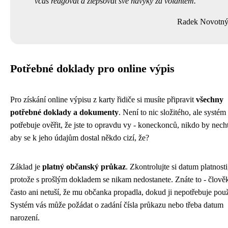
včas reagovat a zlepšovat své návyky za volantem.
Radek Novotn
Potřebné doklady pro online výpis
Pro získání online výpisu z karty řidiče si musíte připravit
všechny
potřebné doklady a dokumenty
. Není to nic složitého, ale systém
potřebuje ověřit, že jste to opravdu vy - koneckonců, nikdo by necht
aby se k jeho údajům dostal někdo cizí, že?
Základ je
platný občanský průkaz
. Zkontrolujte si datum platnosti
protože s prošlým dokladem se nikam nedostanete. Znáte to - člově
často ani netuší, že mu občanka propadla, dokud ji nepotřebuje použ
Systém vás může požádat o zadání čísla průkazu nebo třeba datum
narození.