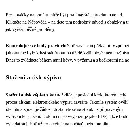
Pro nováčky na portálu může být první návštěva trochu matoucí.
Klikněte na Nápověda – najdete tam podrobný návod s obrázky a ti
jak vyřešit běžné problémy.
Kontrolujte své body pravidelně
, ať vás nic nepřekvapí. Vzpomeň
jak otravné bylo kdysi stát frontu na úřadě kvůli obyčejnému výpisu
Dnes to zvládnete během ranní kávy, v pyžamu a s bačkorami na n
Stažení a tisk výpisu
Stažení a tisk výpisu z karty řidiče
je poslední krok, kterým celý
proces získání elektronického výpisu završíte. Jakmile systém ověří 
identitu a zpracuje žádost, dostanete se na stránku s připraveným
výpisem ke stažení. Dokument se vygeneruje jako PDF, takže bude
vypadat stejně ať už ho otevřete na počítači nebo mobilu.