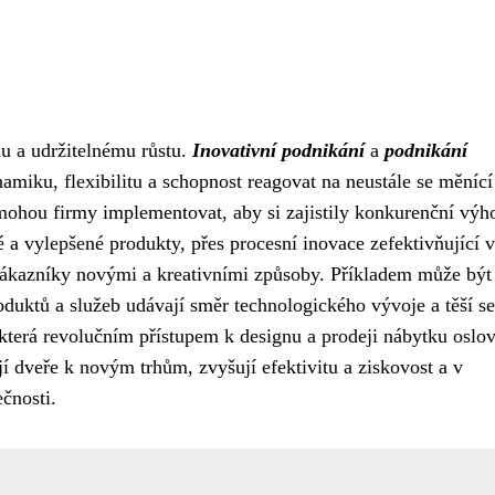
hu a udržitelnému růstu.
Inovativní podnikání
a
podnikání
iku, flexibilitu a schopnost reagovat na neustále se měnící
é mohou firmy implementovat, aby si zajistily konkurenční výh
é a vylepšené produkty, přes procesní inovace zefektivňující 
 zákazníky novými a kreativními způsoby. Příkladem může být
oduktů a služeb udávají směr technologického vývoje a těší se
terá revolučním přístupem k designu a prodeji nábytku oslov
í dveře k novým trhům, zvyšují efektivitu a ziskovost a v
čnosti.