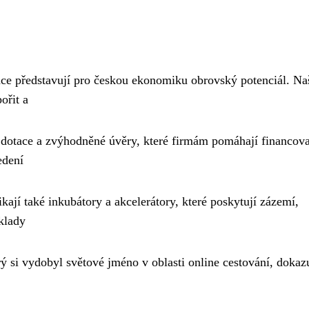
ce představují pro českou ekonomiku obrovský potenciál. Naš
ořit a
 dotace a zvýhodněné úvěry, které firmám pomáhají financova
edení
kají také inkubátory a akcelerátory, které poskytují zázemí,
klady
rý si vydobyl světové jméno v oblasti online cestování, dokazu