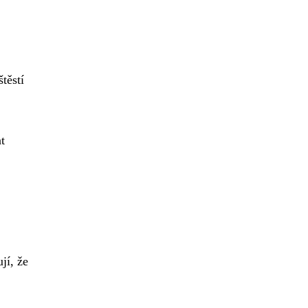
těstí
t
jí, že