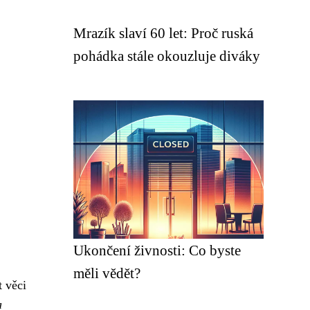
Mrazík slaví 60 let: Proč ruská
pohádka stále okouzluje diváky
Ukončení živnosti: Co byste
měli vědět?
t věci
a