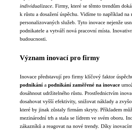
individualizace
. Firmy, které se těmto trendům doká
k růstu a dosažení úspěchu. Vidíme to například na
personalizovaných služeb. Tyto inovace nejenže usna
podnikatele a vytváří nová pracovní místa. Inovativ
budoucnosti.
Význam inovací pro firmy
Inovace představují pro firmy klíčový faktor úspě
podnikání
a
podnikání zaměřené na inovace
umožň
dosáhnout udržitelného růstu. Prostřednictvím inov
dosahovat vyšší efektivity, snižovat náklady a zvyšo
které by jinak zůstaly firmám skryty. Příkladem mů
mezinárodní trh a stala se lídrem ve svém oboru. I
zákazníků a reagovat na nové trendy. Díky inovacím 