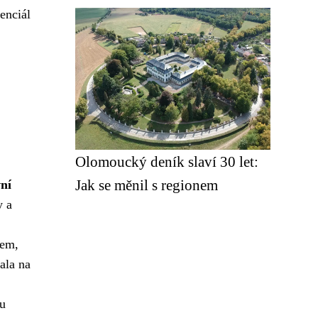
enciál
Olomoucký deník slaví 30 let:
Jak se měnil s regionem
vní
y a
tem,
ala na
ou