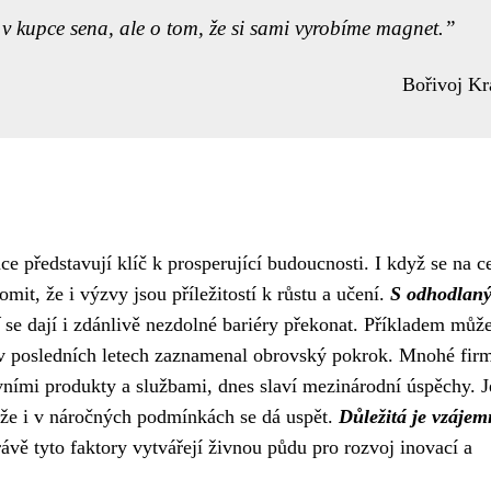
 v kupce sena, ale o tom, že si sami vyrobíme magnet.
Bořivoj Kr
e představují klíč k prosperující budoucnosti. I když se na c
mit, že i výzvy jsou příležitostí k růstu a učení.
S odhodlan
se dají i zdánlivě nezdolné bariéry překonat. Příkladem můž
 v posledních letech zaznamenal obrovský pokrok. Mnohé fir
tivními produkty a službami, dnes slaví mezinárodní úspěchy. J
í, že i v náročných podmínkách se dá uspět.
Důležitá je vzáje
ávě tyto faktory vytvářejí živnou půdu pro rozvoj inovací a