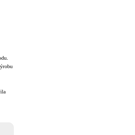
odu.
výrobu
ila