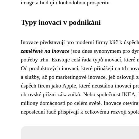
image a budují dlouhodobou prosperitu.
Typy inovací v podnikání
Inovace představují pro moderní firmy klíč k úspěc
zaměřené na inovace
jsou dnes synonymem pro dynam
potřeby trhu. Existuje celá řada typů inovací, kter
Od produktových inovací, které přinášejí na trh nov
a služby, až po marketingové inovace, jež oslovují
úspěch firem jako Apple, které neustálou inovací pr
obrovské přízni zákazníků. Nebo společnost IKEA, k
miliony domácností po celém světě. Inovace otevíraj
neposlední řadě přispívají k celkovému rozvoji spole