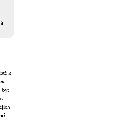
ál
estě k
ým
e být
my,
ejich
mná