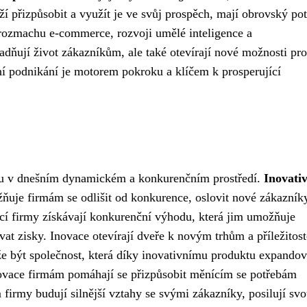
ží přizpůsobit a využít je ve svůj prospěch, mají obrovský pot
 rozmachu e-commerce, rozvoji umělé inteligence a
dňují život zákazníkům, ale také otevírají nové možnosti pro
ní podnikání je motorem pokroku a klíčem k prosperující
chu v dnešním dynamickém a konkurenčním prostředí.
Inovati
uje firmám se odlišit od konkurence, oslovit nové zákazník
ací firmy získávají konkurenční výhodu, která jim umožňuje
vat zisky. Inovace otevírají dveře k novým trhům a příležitos
že být společnost, která díky inovativnímu produktu expandov
novace firmám pomáhají se přizpůsobit měnícím se potřebám
firmy budují silnější vztahy se svými zákazníky, posilují sv